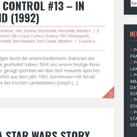
 CONTROL #13 – IN
S
u
D (1992)
c
h
e
enteuer
,
Alle
,
Drama
,
Geschichte
,
Romantik
,
Western
NE
n
nment Talk
,
Cruise Control
,
Drama
,
Film
,
Filmplausch
,
n
mantik
,
Ron Howard
,
Tom Cruise
,
Western
Leave a
a
P
c
FRA
h
en durch die unterschiedlichsten Stationen der
P
:
 gearbeitet haben, führt uns unsere heutige Reise
LAK
uer gesagt sprechen wir über Ron Howards episches
P
ND aus dem Jahr 1992. Gemeinsam mit Nicole
MA
e des irischen Landarbeiters Joseph […]
DA
SU
P
ED
P
ST
GE
A STAR WARS STORY