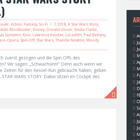
)
AR
teuer
,
Action
,
Fantasy
,
Sci-Fi
2018
,
A Star Wars Story
,
dukt
,
Blockbuster
,
Disney
,
Donald Glover
,
Emilia Clarke
,
nas Suotamo
,
Kino
,
Lawrence Kasdan
,
Lucasfilm
,
Paul Bettany
,
A
ace-Opera
,
Spin-Off
,
Star Wars
,
Thandie Newton
,
Woody
J
J
M
 zuerst gezogen und die Spin-Offs des
A
en? Wir sagen: „Schwachsinn!“ Denn auch wenn wir
M
lle Zeiten für den Kessel-Run gebraucht haben, geben
F
A STAR WARS STORY. Dabei sitzen im Cockpit des
J
D
N
O
S
A
J
J
M