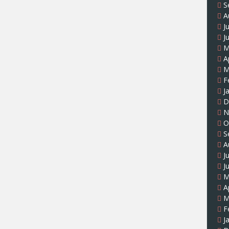
S
A
J
J
M
A
M
F
J
D
N
O
S
A
J
J
M
A
M
F
J