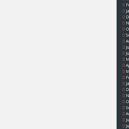
F
J
D
N
O
S
A
J
J
M
A
M
F
J
D
N
O
S
A
J
J