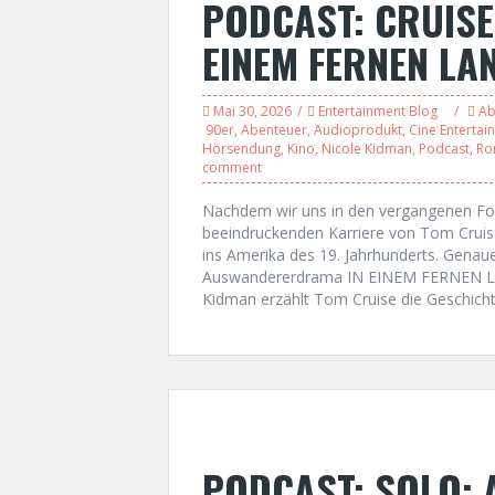
PODCAST: CRUISE
EINEM FERNEN LAN
Mai 30, 2026
Entertainment Blog
Ab
90er
,
Abenteuer
,
Audioprodukt
,
Cine Entertai
Hörsendung
,
Kino
,
Nicole Kidman
,
Podcast
,
Ro
comment
Nachdem wir uns in den vergangenen Folg
beeindruckenden Karriere von Tom Cruise
ins Amerika des 19. Jahrhunderts. Gena
Auswandererdrama IN EINEM FERNEN LA
Kidman erzählt Tom Cruise die Geschicht
PODCAST: SOLO: 