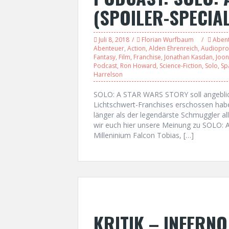
(SPOILER-SPECIAL
Juli 8, 2018
Florian Wurfbaum
Aben
Abenteuer
,
Action
,
Alden Ehrenreich
,
Audiopro
Fantasy
,
Film
,
Franchise
,
Jonathan Kasdan
,
Joo
Podcast
,
Ron Howard
,
Science-Fiction
,
Solo
,
Sp
Harrelson
SOLO: A STAR WARS STORY soll angeblich
Lichtschwert-Franchises erschossen hab
länger als der legendärste Schmuggler a
wir euch hier unsere Meinung zu SOLO: 
Milleninium Falcon Tobias, […]
KRITIK – INFERNO