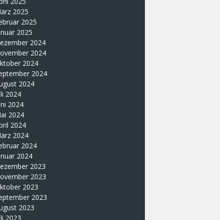
pril 2025
ärz 2025
ebruar 2025
anuar 2025
ezember 2024
ovember 2024
ktober 2024
eptember 2024
ugust 2024
uli 2024
uni 2024
ai 2024
pril 2024
ärz 2024
ebruar 2024
anuar 2024
ezember 2023
ovember 2023
ktober 2023
eptember 2023
ugust 2023
uli 2023