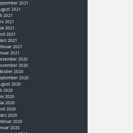
eptember 2021
ugust 2021
uli 2021
uni 2021
ai 2021
pril 2021
ärz 2021
ebruar 2021
anuar 2021
ezember 2020
ovember 2020
ktober 2020
eptember 2020
ugust 2020
uli 2020
uni 2020
ai 2020
pril 2020
ärz 2020
ebruar 2020
anuar 2020