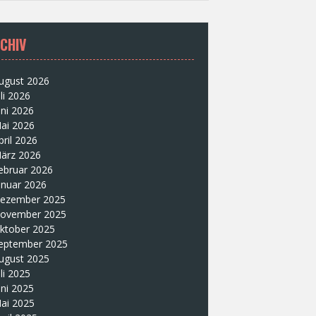
CHIV
ugust 2026
uli 2026
uni 2026
ai 2026
pril 2026
ärz 2026
ebruar 2026
anuar 2026
ezember 2025
ovember 2025
ktober 2025
eptember 2025
ugust 2025
uli 2025
uni 2025
ai 2025