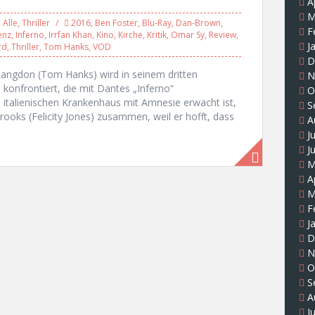
A
M
Alle
,
Thriller
2016
,
Ben Foster
,
Blu-Ray
,
Dan-Brown
,
F
enz
,
Inferno
,
Irrfan Khan
,
Kino
,
Kirche
,
Kritik
,
Omar Sy
,
Review
,
J
rd
,
Thriller
,
Tom Hanks
,
VOD
D
Langdon (Tom Hanks) wird in seinem dritten
N
konfrontiert, die mit Dantes „Inferno“
O
talienischen Krankenhaus mit Amnesie erwacht ist,
S
Brooks (Felicity Jones) zusammen, weil er hofft, dass
A
J
J
M
A
M
F
J
D
N
O
S
A
J