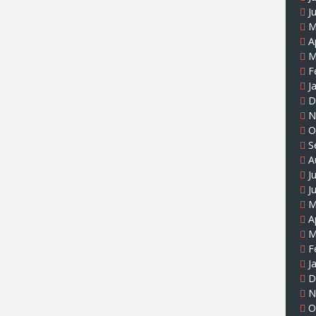
J
M
A
M
F
J
D
N
O
S
A
J
J
M
A
M
F
J
D
N
O