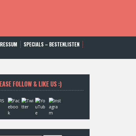
PRESSUM
SPECIALS – BESTENLISTEN
EASE FOLLOW & LIKE US :)