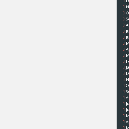
D
N
O
S
A
J
J
M
A
M
F
J
D
N
O
S
A
J
J
M
A
M