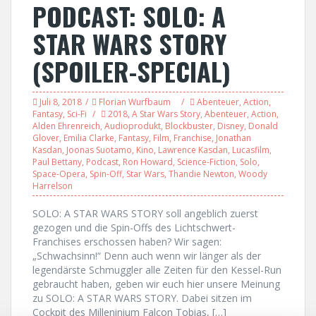
PODCAST: SOLO: A
STAR WARS STORY
(SPOILER-SPECIAL)
Juli 8, 2018
Florian Wurfbaum
Abenteuer
,
Action
,
Fantasy
,
Sci-Fi
2018
,
A Star Wars Story
,
Abenteuer
,
Action
,
Alden Ehrenreich
,
Audioprodukt
,
Blockbuster
,
Disney
,
Donald
Glover
,
Emilia Clarke
,
Fantasy
,
Film
,
Franchise
,
Jonathan
Kasdan
,
Joonas Suotamo
,
Kino
,
Lawrence Kasdan
,
Lucasfilm
,
Paul Bettany
,
Podcast
,
Ron Howard
,
Science-Fiction
,
Solo
,
Space-Opera
,
Spin-Off
,
Star Wars
,
Thandie Newton
,
Woody
Harrelson
SOLO: A STAR WARS STORY soll angeblich zuerst
gezogen und die Spin-Offs des Lichtschwert-
Franchises erschossen haben? Wir sagen:
„Schwachsinn!“ Denn auch wenn wir länger als der
legendärste Schmuggler alle Zeiten für den Kessel-Run
gebraucht haben, geben wir euch hier unsere Meinung
zu SOLO: A STAR WARS STORY. Dabei sitzen im
Cockpit des Milleninium Falcon Tobias, […]