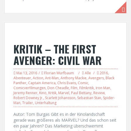
KRITIK – THE FIRST
AVENGER: CIVIL WAR
Mai 13, 2016
Florian Wurfbaum
Alle
2016
,
Abenteuer
,
Action
,
Ant-Man
,
Anthony Mackie
,
Avengers
,
Black
Panther
,
Captain America
,
Chris Evans
,
Comic
,
Comicverfilmungen
,
Don Cheadle
,
Film
,
Filmkritik
,
Iron Man
,
Jeremy Renner
,
Kino
,
Kritik
,
Marvel
,
Paul Bettany
,
Review
,
Robert Downey Jr.
,
Scarlett Johansson
,
Sebastian Stan
,
Spider-
Man
,
Trailer
,
Unterhaltung
Autor: Tom Burgas Gibt es in der Kinolandschaft
gerade was größeres als MARVEL? Und das schon seit
ein paar Jahren? Das Marketing überschwemmt