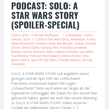
PODCAST: SOLO: A
STAR WARS STORY
(SPOILER-SPECIAL)
Juli 8, 2018
Florian Wurfbaum
Abenteuer
,
Action
,
Fantasy
,
Sci-Fi
2018
,
A Star Wars Story
,
Abenteuer
,
Action
,
Alden Ehrenreich
,
Audioprodukt
,
Blockbuster
,
Disney
,
Donald
Glover
,
Emilia Clarke
,
Fantasy
,
Film
,
Franchise
,
Jonathan
Kasdan
,
Joonas Suotamo
,
Kino
,
Lawrence Kasdan
,
Lucasfilm
,
Paul Bettany
,
Podcast
,
Ron Howard
,
Science-Fiction
,
Solo
,
Space-Opera
,
Spin-Off
,
Star Wars
,
Thandie Newton
,
Woody
Harrelson
SOLO: A STAR WARS STORY soll angeblich zuerst
gezogen und die Spin-Offs des Lichtschwert-
Franchises erschossen haben? Wir sagen:
„Schwachsinn!“ Denn auch wenn wir länger als der
legendärste Schmuggler alle Zeiten für den Kessel-Run
gebraucht haben, geben wir euch hier unsere Meinung
zu SOLO: A STAR WARS STORY. Dabei sitzen im
Cockpit des Milleninium Falcon Tobias, […]