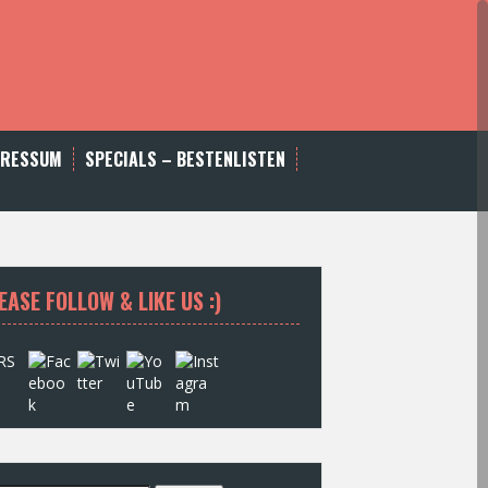
PRESSUM
SPECIALS – BESTENLISTEN
EASE FOLLOW & LIKE US :)