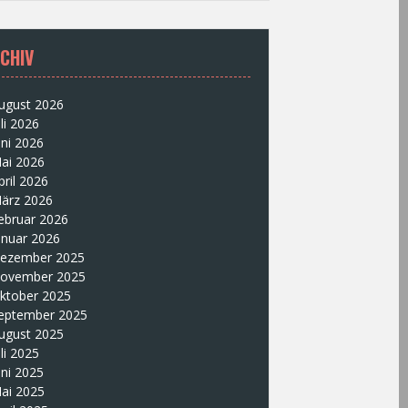
CHIV
ugust 2026
uli 2026
uni 2026
ai 2026
pril 2026
ärz 2026
ebruar 2026
anuar 2026
ezember 2025
ovember 2025
ktober 2025
eptember 2025
ugust 2025
uli 2025
uni 2025
ai 2025