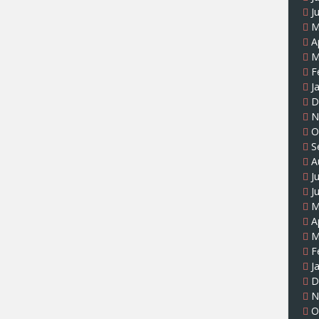
J
M
A
M
F
J
D
N
O
S
A
J
J
M
A
M
F
J
D
N
O