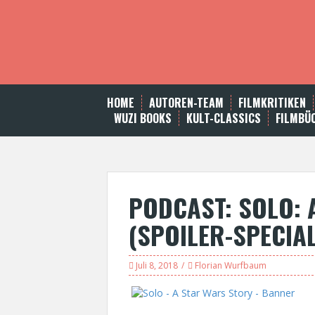
S
k
i
p
t
o
c
HOME
AUTOREN-TEAM
FILMKRITIKEN
o
WUZI BOOKS
KULT-CLASSICS
FILMBÜ
n
t
e
n
t
PODCAST: SOLO: 
(SPOILER-SPECIAL
Juli 8, 2018
Florian Wurfbaum