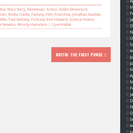
A
M
Star Wars Story
,
Abenteuer
,
Action
,
Alden Ehrenreich
,
F
over
,
Emilia Clarke
,
Fantasy
,
Film
,
Franchise
,
Jonathan Kasdan
,
J
film
,
Paul Bettany
,
Podcast
,
Ron Howard
,
Science-Fiction
,
e Newton
,
Woody Harrelson
permalink
D
N
O
S
A
KRITIK: THE FIRST PURGE
J
J
M
A
M
F
J
D
N
O
S
A
J