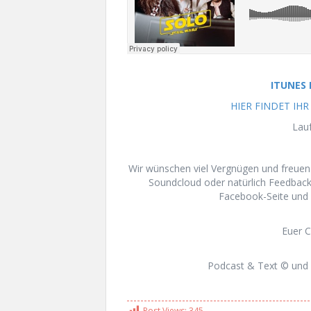
ITUNES
HIER FINDET IH
Lauf
Wir wünschen viel Vergnügen und freue
Soundcloud oder natürlich Feedbac
Facebook-Seite und 
Euer 
Podcast & Text © und 
Post Views:
345