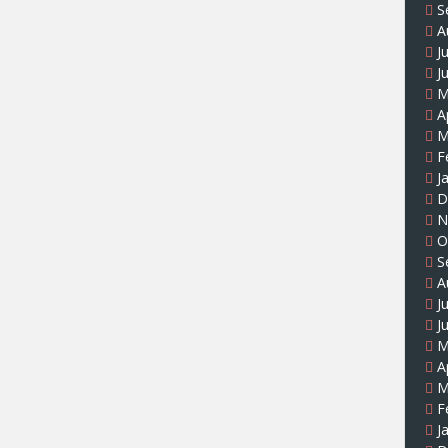
S
A
J
J
M
A
M
F
J
D
N
O
S
A
J
J
M
A
M
F
J