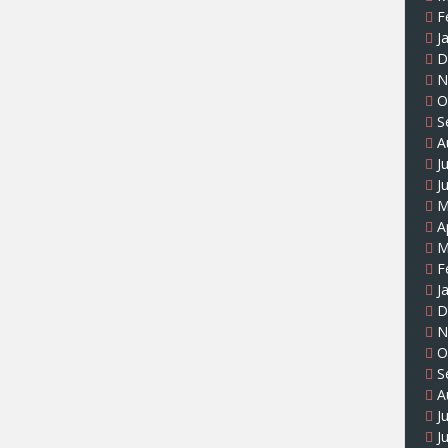
F
J
D
N
O
S
A
J
J
M
A
M
F
J
D
N
O
S
A
J
J