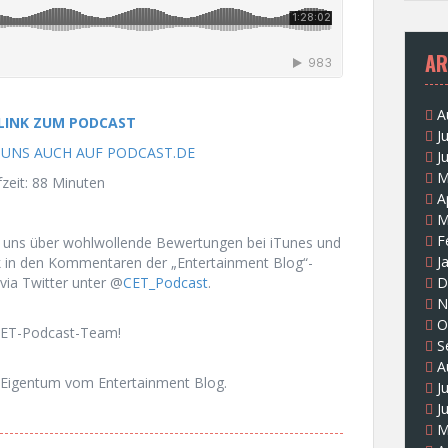
AR
A
 LINK ZUM PODCAST
J
R UNS AUCH AUF PODCAST.DE
J
M
zeit: 88 Minuten
A
M
F
n uns über wohlwollende Bewertungen bei iTunes und
J
k in den Kommentaren der „Entertainment Blog“-
via Twitter unter @
CET_Podcast
.
D
N
O
CET-Podcast-Team!
S
A
Eigentum vom Entertainment Blog.
J
J
M