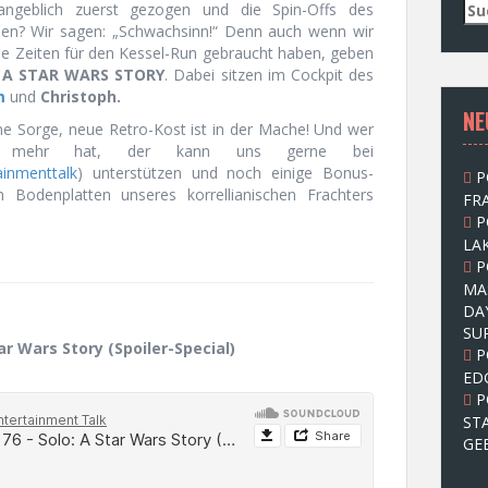
S
ngeblich zuerst gezogen und die Spin-Offs des
u
ben? Wir sagen: „Schwachsinn!“ Denn auch wenn wir
c
lle Zeiten für den Kessel-Run gebraucht haben, geben
h
 A STAR WARS STORY
. Dabei sitzen im Cockpit des
e
m
und
Christoph.
NE
n
ne Sorge, neue Retro-Kost ist in der Mache! Und wer
n
 mehr hat, der kann uns gerne bei
a
inmenttalk
) unterstützen und noch einige Bonus-
P
c
 Bodenplatten unseres korrellianischen Frachters
FRA
h
P
:
LAK
P
MA
DA
SU
ar Wars Story (Spoiler-Special)
P
ED
P
ST
GE