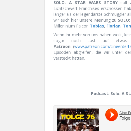
SOLO: A STAR WARS STORY
soll a
Lichtschwert-Franchises erschossen ha
länger als der legendärste Schmuggler a
wir euch hier unsere Meinung zu
SOLO:
Milleninium Falcon
Tobias
,
Florian
,
To
Wenn ihr mehr von uns haben wollt, kei
sogar noch Lust auf etwas
Patreon
(
www.patreon.com/cineenterta
Episoden abgreifen, die wir unter den
versteckt hatten.
Podcast: Solo: A St