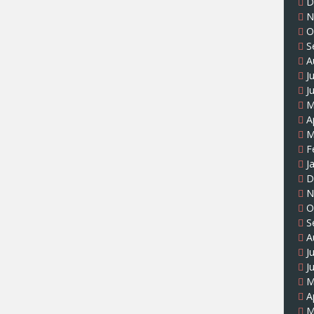
D
N
O
S
A
J
J
M
A
M
F
J
D
N
O
S
A
J
J
M
A
M