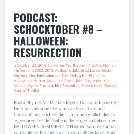
PODCAST:
SCHOCKTOBER #8 –
HALLOWEEN:
RESURRECTION
Oktober 23, 2018
Florian Wurfbaum
Alle
,
Horror
,
Thriller
2002
,
2018
,
Audioprodukt
,
Brad Loree
,
Busta
Rhymes
,
Cine Entertainment Talk
,
Debra Hill
,
Franchise
,
Halloween
,
Horror
,
Jamie Lee Curtis
,
John Carpenter
,
Kult
,
Michael Myers
,
Podcast
,
Rick Rosenthal
,
Schocktober
,
Slasher
,
Special
,
Thriller
Busta Rhymes Vs. Michael Myers! Das unterbewertete
Duell der Jahrhunderte wird von Sam, Tom und
Christoph besprochen, die sich freuen endlich diesen
legendären Teil der Reihe in die Finger zu bekommen.
HALLOWEEN: RESURRECTION ist ein Sammelsurium
von Schlitzer-Klischees der frühen 2000er Jahre. Aber