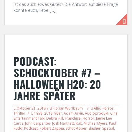
ist das auch etwas Gutes? Die Antwort auf diese Frage
könnte euch, liebe […]
PODCAST:
SCHOCKTOBER #7 –
HALLOWEEN H20: 20
JAHRE SPÄTER
Oktober 21, 2018
Florian Wurfbaum
Alle
,
Horror
,
Thriller
1998
,
2018
,
90er
,
Adam Arkin
,
Audioprodukt
,
Cine
Entertainment Talk
,
Debra Hill
,
Franchise
,
Horror
,
Jamie Lee
Curtis
,
John Carpenter
,
Josh Hartnett
,
Kult
,
Michael Myers
,
Paul
Rudd
,
Podcast
,
Robert Zappia
,
Schocktober
,
Slasher
,
Special
,