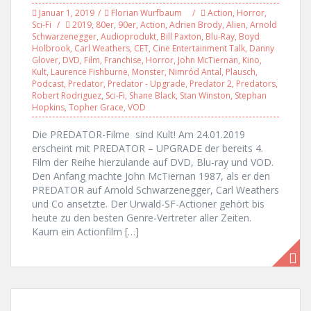
Januar 1, 2019
Florian Wurfbaum
Action
,
Horror
,
Sci-Fi
2019
,
80er
,
90er
,
Action
,
Adrien Brody
,
Alien
,
Arnold
Schwarzenegger
,
Audioprodukt
,
Bill Paxton
,
Blu-Ray
,
Boyd
Holbrook
,
Carl Weathers
,
CET
,
Cine Entertainment Talk
,
Danny
Glover
,
DVD
,
Film
,
Franchise
,
Horror
,
John McTiernan
,
Kino
,
Kult
,
Laurence Fishburne
,
Monster
,
Nimród Antal
,
Plausch
,
Podcast
,
Predator
,
Predator - Upgrade
,
Predator 2
,
Predators
,
Robert Rodriguez
,
Sci-Fi
,
Shane Black
,
Stan Winston
,
Stephan
Hopkins
,
Topher Grace
,
VOD
Die PREDATOR-Filme sind Kult! Am 24.01.2019
erscheint mit PREDATOR – UPGRADE der bereits 4.
Film der Reihe hierzulande auf DVD, Blu-ray und VOD.
Den Anfang machte John McTiernan 1987, als er den
PREDATOR auf Arnold Schwarzenegger, Carl Weathers
und Co ansetzte. Der Urwald-SF-Actioner gehört bis
heute zu den besten Genre-Vertreter aller Zeiten.
Kaum ein Actionfilm […]