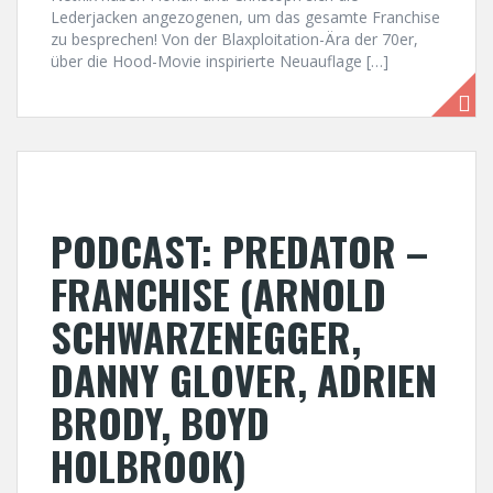
Lederjacken angezogenen, um das gesamte Franchise
zu besprechen! Von der Blaxploitation-Ära der 70er,
über die Hood-Movie inspirierte Neuauflage […]
PODCAST: PREDATOR –
FRANCHISE (ARNOLD
SCHWARZENEGGER,
DANNY GLOVER, ADRIEN
BRODY, BOYD
HOLBROOK)