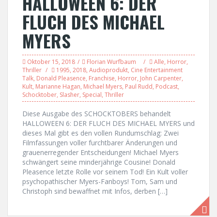
HALLOWEEN 6: DER
FLUCH DES MICHAEL
MYERS
Oktober 15, 2018
Florian Wurfbaum
Alle
,
Horror
,
Thriller
1995
,
2018
,
Audioprodukt
,
Cine Entertainment
Talk
,
Donald Pleasence
,
Franchise
,
Horror
,
John Carpenter
,
Kult
,
Marianne Hagan
,
Michael Myers
,
Paul Rudd
,
Podcast
,
Schocktober
,
Slasher
,
Special
,
Thriller
Diese Ausgabe des SCHOCKTOBERS behandelt
HALLOWEEN 6: DER FLUCH DES MICHAEL MYERS und
dieses Mal gibt es den vollen Rundumschlag: Zwei
Filmfassungen voller furchtbarer Änderungen und
grauenerregender Entscheidungen! Michael Myers
schwängert seine minderjährige Cousine! Donald
Pleasence letzte Rolle vor seinem Tod! Ein Kult voller
psychopathischer Myers-Fanboys! Tom, Sam und
Christoph sind bewaffnet mit Infos, derben […]