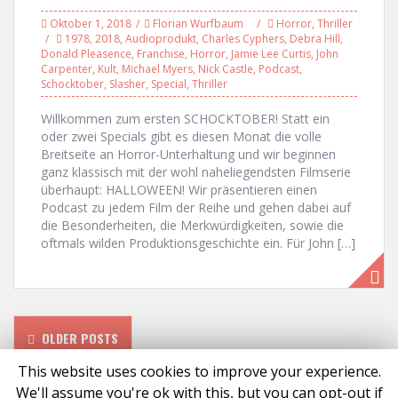
Oktober 1, 2018
Florian Wurfbaum
Horror
,
Thriller
1978
,
2018
,
Audioprodukt
,
Charles Cyphers
,
Debra Hill
,
Donald Pleasence
,
Franchise
,
Horror
,
Jamie Lee Curtis
,
John
Carpenter
,
Kult
,
Michael Myers
,
Nick Castle
,
Podcast
,
Schocktober
,
Slasher
,
Special
,
Thriller
Willkommen zum ersten SCHOCKTOBER! Statt ein
oder zwei Specials gibt es diesen Monat die volle
Breitseite an Horror-Unterhaltung und wir beginnen
ganz klassisch mit der wohl naheliegendsten Filmserie
überhaupt: HALLOWEEN! Wir präsentieren einen
Podcast zu jedem Film der Reihe und gehen dabei auf
die Besonderheiten, die Merkwürdigkeiten, sowie die
oftmals wilden Produktionsgeschichte ein. Für John […]
P
OLDER POSTS
o
This website uses cookies to improve your experience.
We'll assume you're ok with this, but you can opt-out if