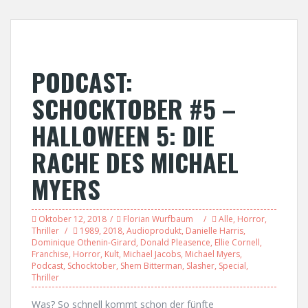
PODCAST:
SCHOCKTOBER #5 –
HALLOWEEN 5: DIE
RACHE DES MICHAEL
MYERS
Oktober 12, 2018
Florian Wurfbaum
Alle
,
Horror
,
Thriller
1989
,
2018
,
Audioprodukt
,
Danielle Harris
,
Dominique Othenin-Girard
,
Donald Pleasence
,
Ellie Cornell
,
Franchise
,
Horror
,
Kult
,
Michael Jacobs
,
Michael Myers
,
Podcast
,
Schocktober
,
Shem Bitterman
,
Slasher
,
Special
,
Thriller
Was? So schnell kommt schon der fünfte