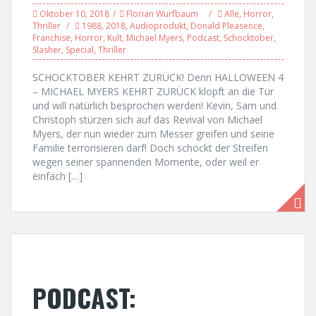
Oktober 10, 2018
Florian Wurfbaum
Alle
,
Horror
,
Thriller
1988
,
2018
,
Audioprodukt
,
Donald Pleasence
,
Franchise
,
Horror
,
Kult
,
Michael Myers
,
Podcast
,
Schocktober
,
Slasher
,
Special
,
Thriller
SCHOCKTOBER KEHRT ZURÜCK! Denn HALLOWEEN 4
– MICHAEL MYERS KEHRT ZURÜCK klopft an die Tür
und will natürlich besprochen werden! Kevin, Sam und
Christoph stürzen sich auf das Revival von Michael
Myers, der nun wieder zum Messer greifen und seine
Familie terrorisieren darf! Doch schockt der Streifen
wegen seiner spannenden Momente, oder weil er
einfach […]
PODCAST: