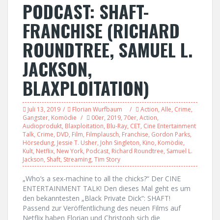
PODCAST: SHAFT-
FRANCHISE (RICHARD
ROUNDTREE, SAMUEL L.
JACKSON,
BLAXPLOITATION)
Juli 13, 2019
Florian Wurfbaum
Action
,
Alle
,
Crime
,
Gangster
,
Komödie
00er
,
2019
,
70er
,
Action
,
Audioprodukt
,
Blaxploitation
,
Blu-Ray
,
CET
,
Cine Entertainment
Talk
,
Crime
,
DVD
,
Film
,
Filmplausch
,
Franchise
,
Gordon Parks
,
Hörsedung
,
Jessie T. Usher
,
John Singleton
,
Kino
,
Komödie
,
Kult
,
Netflix
,
New York
,
Podcast
,
Richard Roundtree
,
Samuel L.
Jackson
,
Shaft
,
Streaming
,
Tim Story
„Who’s a sex-machine to all the chicks?“ Der CINE
ENTERTAINMENT TALK! Den dieses Mal geht es um
den bekanntesten „Black Private Dick“: SHAFT!
Passend zur Veröffentlichung des neuen Films auf
Netflix haben Florian und Christoph sich die