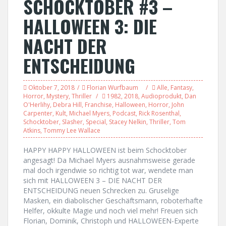
SCHOCKTOBER #3 –
HALLOWEEN 3: DIE
NACHT DER
ENTSCHEIDUNG
Oktober 7, 2018
Florian Wurfbaum
Alle
,
Fantasy
,
Horror
,
Mystery
,
Thriller
1982
,
2018
,
Audioprodukt
,
Dan
O'Herlihy
,
Debra Hill
,
Franchise
,
Halloween
,
Horror
,
John
Carpenter
,
Kult
,
Michael Myers
,
Podcast
,
Rick Rosenthal
,
Schocktober
,
Slasher
,
Special
,
Stacey Nelkin
,
Thriller
,
Tom
Atkins
,
Tommy Lee Wallace
HAPPY HAPPY HALLOWEEN ist beim Schocktober
angesagt! Da Michael Myers ausnahmsweise gerade
mal doch irgendwie so richtig tot war, wendete man
sich mit HALLOWEEN 3 – DIE NACHT DER
ENTSCHEIDUNG neuen Schrecken zu. Gruselige
Masken, ein diabolischer Geschäftsmann, roboterhafte
Helfer, okkulte Magie und noch viel mehr! Freuen sich
Florian, Dominik, Christoph und HALLOWEEN-Experte