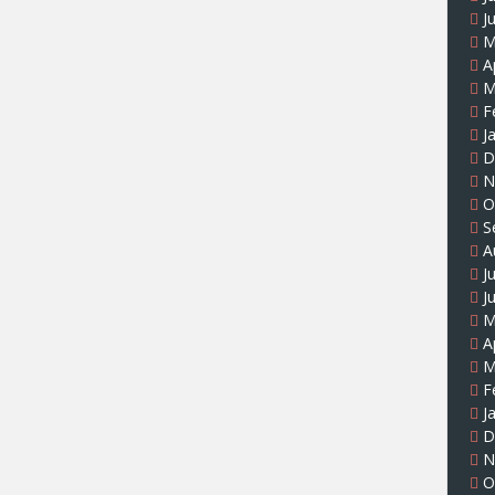
J
M
A
M
F
J
D
N
O
S
A
J
J
M
A
M
F
J
D
N
O