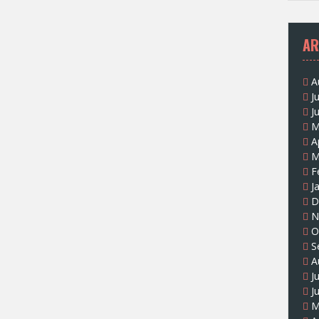
AR
A
J
J
M
A
M
F
J
D
N
O
S
A
J
J
M