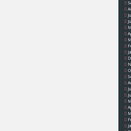
S
A
J
J
M
A
M
F
J
D
N
O
S
A
J
J
M
A
M
F
J