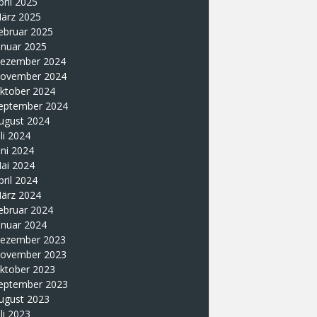
pril 2025
ärz 2025
ebruar 2025
anuar 2025
ezember 2024
ovember 2024
ktober 2024
eptember 2024
ugust 2024
uli 2024
uni 2024
ai 2024
pril 2024
ärz 2024
ebruar 2024
anuar 2024
ezember 2023
ovember 2023
ktober 2023
eptember 2023
ugust 2023
uli 2023