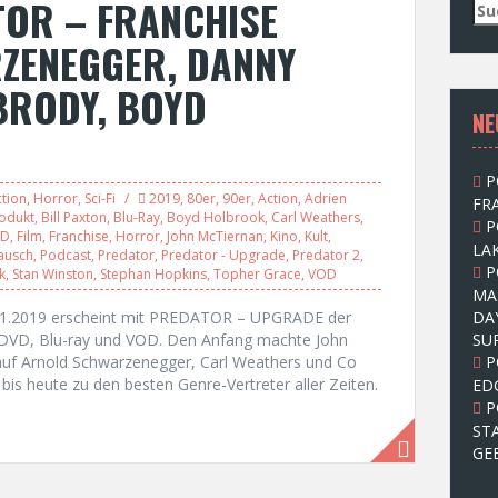
TOR – FRANCHISE
S
u
ZENEGGER, DANNY
c
h
BRODY, BOYD
e
NE
n
n
a
P
c
tion
,
Horror
,
Sci-Fi
2019
,
80er
,
90er
,
Action
,
Adrien
FRA
h
odukt
,
Bill Paxton
,
Blu-Ray
,
Boyd Holbrook
,
Carl Weathers
,
P
:
VD
,
Film
,
Franchise
,
Horror
,
John McTiernan
,
Kino
,
Kult
,
LAK
ausch
,
Podcast
,
Predator
,
Predator - Upgrade
,
Predator 2
,
P
k
,
Stan Winston
,
Stephan Hopkins
,
Topher Grace
,
VOD
MA
01.2019 erscheint mit PREDATOR – UPGRADE der
DA
uf DVD, Blu-ray und VOD. Den Anfang machte John
SU
uf Arnold Schwarzenegger, Carl Weathers und Co
P
bis heute zu den besten Genre-Vertreter aller Zeiten.
ED
P
ST
GE