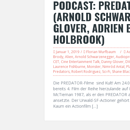
PODCAST: PREDA
(ARNOLD SCHWAR
GLOVER, ADRIEN 
HOLBROOK)
Januar 1, 2019
Florian Wurfbaum
Ac
Brody
,
Alien
,
Arnold Schwarzenegger
,
Audiopr
CET
,
Cine Entertainment Talk
,
Danny Glover
,
D
Laurence Fishburne
,
Monster
,
Nimród Antal
,
Pl
Predators
,
Robert Rodriguez
,
Sci-Fi
,
Shane Blac
Die PREDATOR-Filme sind Kult! Am 24.
bereits 4. Film der Reihe hierzulande a
McTiernan 1987, als er den PREDATOR a
ansetzte. Der Urwald-SF-Actioner gehört 
Kaum ein Actionfilm […]