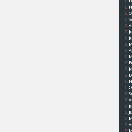
D
N
O
S
A
J
J
M
A
M
F
J
D
N
O
S
A
J
J
M
A
M