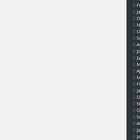
F
J
D
N
O
S
A
J
J
M
A
M
F
J
D
N
O
S
A
J
J