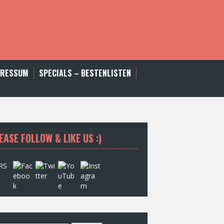
PRESSUM
SPECIALS – BESTENLISTEN
EASE FOLLOW & LIKE US :)