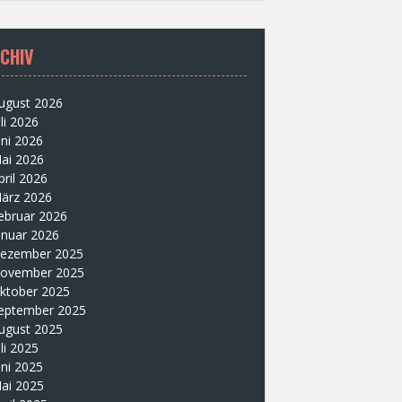
CHIV
ugust 2026
uli 2026
uni 2026
ai 2026
pril 2026
ärz 2026
ebruar 2026
anuar 2026
ezember 2025
ovember 2025
ktober 2025
eptember 2025
ugust 2025
uli 2025
uni 2025
ai 2025