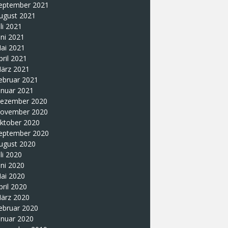
eptember 2021
ugust 2021
uli 2021
uni 2021
ai 2021
pril 2021
ärz 2021
ebruar 2021
anuar 2021
ezember 2020
ovember 2020
ktober 2020
eptember 2020
ugust 2020
uli 2020
uni 2020
ai 2020
pril 2020
ärz 2020
ebruar 2020
anuar 2020