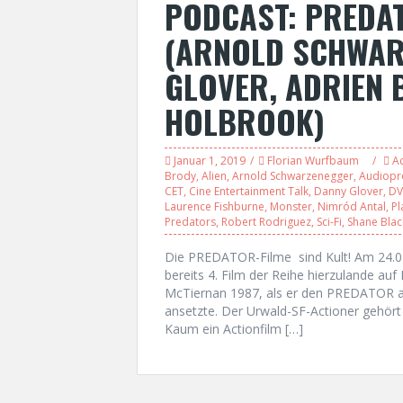
PODCAST: PREDA
(ARNOLD SCHWAR
GLOVER, ADRIEN 
HOLBROOK)
Januar 1, 2019
Florian Wurfbaum
Ac
Brody
,
Alien
,
Arnold Schwarzenegger
,
Audiopr
CET
,
Cine Entertainment Talk
,
Danny Glover
,
D
Laurence Fishburne
,
Monster
,
Nimród Antal
,
Pl
Predators
,
Robert Rodriguez
,
Sci-Fi
,
Shane Blac
Die PREDATOR-Filme sind Kult! Am 24.
bereits 4. Film der Reihe hierzulande a
McTiernan 1987, als er den PREDATOR a
ansetzte. Der Urwald-SF-Actioner gehört 
Kaum ein Actionfilm […]