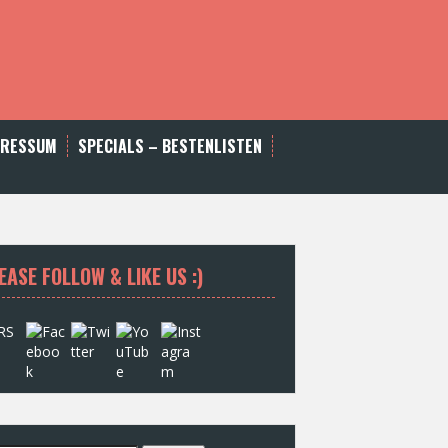
PRESSUM
SPECIALS – BESTENLISTEN
EASE FOLLOW & LIKE US :)