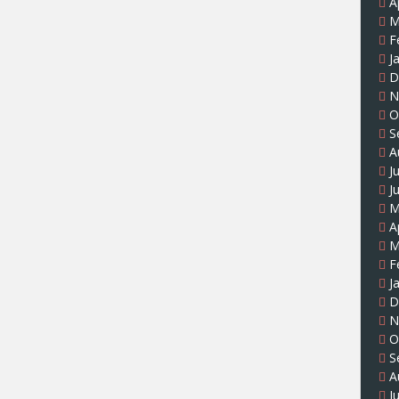
A
M
F
J
D
N
O
S
A
J
J
M
A
M
F
J
D
N
O
S
A
J