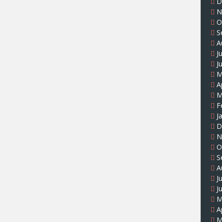
D
N
O
S
A
J
J
M
A
M
F
J
D
N
O
S
A
J
J
M
A
M