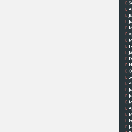
S
A
J
J
M
A
M
F
J
D
N
O
S
A
J
J
M
A
M
F
J