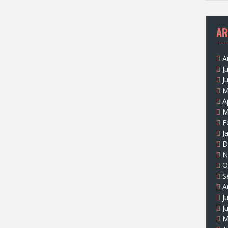
AR
A
J
J
M
A
M
F
J
D
N
O
S
A
J
J
M