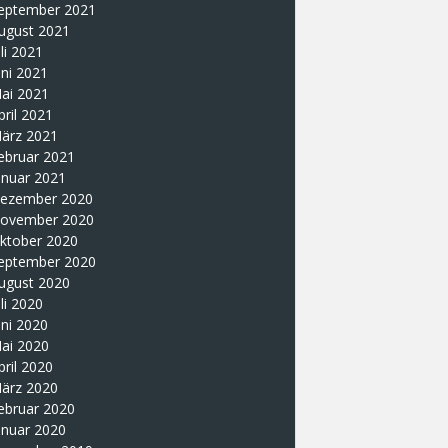
eptember 2021
ugust 2021
uli 2021
uni 2021
ai 2021
pril 2021
ärz 2021
ebruar 2021
anuar 2021
ezember 2020
ovember 2020
ktober 2020
eptember 2020
ugust 2020
uli 2020
uni 2020
ai 2020
pril 2020
ärz 2020
ebruar 2020
anuar 2020