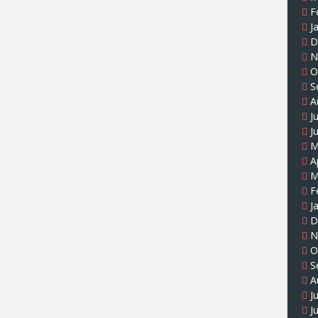
F
J
D
N
O
S
A
J
J
M
A
M
F
J
D
N
O
S
A
J
J