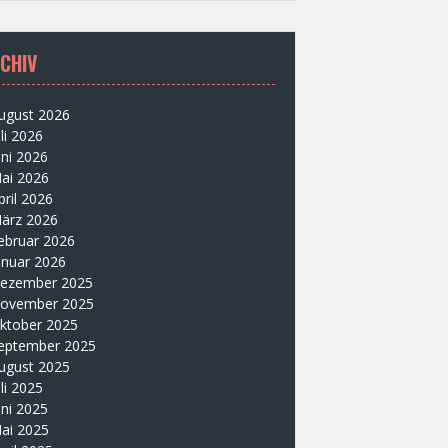
CHIV
ugust 2026
uli 2026
uni 2026
ai 2026
pril 2026
ärz 2026
ebruar 2026
anuar 2026
ezember 2025
ovember 2025
ktober 2025
eptember 2025
ugust 2025
uli 2025
uni 2025
ai 2025