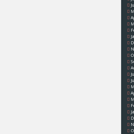
J
M
A
M
F
J
D
N
O
S
A
J
J
M
A
M
F
J
D
N
O