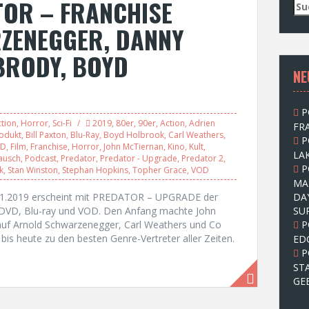
TOR – FRANCHISE
S
u
ZENEGGER, DANNY
c
h
BRODY, BOYD
e
NE
n
n
a
P
c
tion
,
Horror
,
Sci-Fi
2019
,
80er
,
90er
,
Action
,
Adrien
FRA
h
odukt
,
Bill Paxton
,
Blu-Ray
,
Boyd Holbrook
,
Carl Weathers
,
P
:
VD
,
Film
,
Franchise
,
Horror
,
John McTiernan
,
Kino
,
Kult
,
LAK
ausch
,
Podcast
,
Predator
,
Predator - Upgrade
,
Predator 2
,
P
k
,
Stan Winston
,
Stephan Hopkins
,
Topher Grace
,
VOD
MA
01.2019 erscheint mit PREDATOR – UPGRADE der
DA
uf DVD, Blu-ray und VOD. Den Anfang machte John
SU
uf Arnold Schwarzenegger, Carl Weathers und Co
P
bis heute zu den besten Genre-Vertreter aller Zeiten.
ED
P
ST
GE