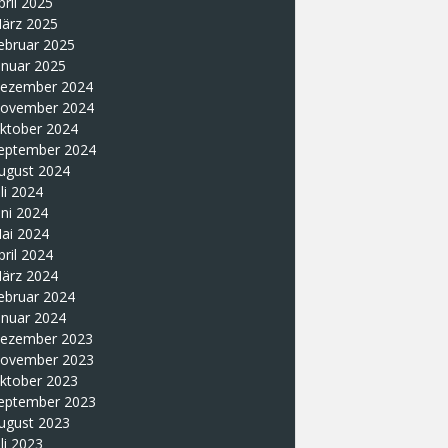
pril 2025
ärz 2025
ebruar 2025
anuar 2025
ezember 2024
ovember 2024
ktober 2024
eptember 2024
ugust 2024
uli 2024
uni 2024
ai 2024
pril 2024
ärz 2024
ebruar 2024
anuar 2024
ezember 2023
ovember 2023
ktober 2023
eptember 2023
ugust 2023
uli 2023