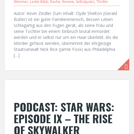
Wimmer
,
Leslie Bibb
,
Rache
,
Review
,
Selbstjustiz
,
Thriller
Autor: Kevin Zindler Zum Inhalt: Clyde Shelton (Gerald
Butler) ist ein guter Familienmensch, dessen Leben
schlagartig aus den Fugen gerät, als seine Frau und
seine Tochter bei einem Einbruch brutal ermordet
werden und er selbst nur um ein Haar überlebt. Als die
Mörder gefasst werden, übernimmt der ehrgeizige
Staatsanwalt Nick Rice (Jamie Foxx) aus Philadelphia
[…]
PODCAST: STAR WARS:
EPISODE IX – THE RISE
OF SKYWALKER