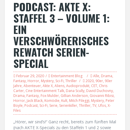
PODCAST: AKTE X:
STAFFEL 3 – VOLUME 1:
EIN
VERSCHWÖRERISCHES
REWATCH SERIEN-
SPECIAL
Februar 29, 2020
Entertainment Blog
Alle
,
Drama
,
Fantasy
,
Horror
,
Mystery
,
Sci-Fi
,
Thriller
2020
,
90er
,
90er
Jahre
,
Abenteuer
,
Akte X
,
Aliens
,
Audioprodukt
,
CET
,
Chris
Carter
,
Cine Entertainment Talk
,
Dana Scully
,
David Duchovny
,
Drama
,
Fantasy
,
Fox Mulder
,
Gillian Anderson
,
Giovanni Ribisi
,
Horror
,
Jack Black
,
Komödie
,
Kult
,
Mitch Pileggi
,
Mystery
,
Peter
Boyle
,
Podcast
,
Sci-Fi
,
Serie
,
Serienkiller
,
Thriller
,
TV
,
Ufos
,
X-
Files
„Hörer, wir sind’s!“ Ganz recht, bereits zum fünften Mal
(nach AKTE X-Specials zu den Staffeln 1 und 2 sowie