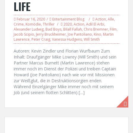
LIFE
Februar 16, 2020
Entertainment Blog
Action
,
Alle
,
Crime
,
Komödie
,
Thriller
2020
,
Action
,
Adil El Arbi
,
Alexander Ludwig
,
Bad Boys
,
Bilall Fallah
,
Chris Bremner
,
Film
,
Jacob Scipio
,
Jerry Bruckheimer
,
Joe Pantoliano
,
Kino
,
Martin
Lawrence
,
Peter Craig
,
Vanessa Hudgens
,
Will Smith
Autoren: Kevin Zindler und Florian Wurfbaum Zum
Inhalt: Draufgänger Mike Lowrey (Will Smith) und sein
Partner Marcus Burnett (Martin Lawrence) stehen
immer noch im Dienst der Polizei und treiben Captain
Howard (Joe Pantoliano) nach wie vor mit Missionen
zur Weißglut, die in Destruktionsorgien enden.
Während Einzelgänger Mike immer noch mit seinem
Job (und seinem flotten Schlitten) […]