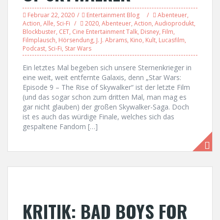
Februar 22, 2020
Entertainment Blog
Abenteuer
,
Action
,
Alle
,
Sci-Fi
2020
,
Abenteuer
,
Action
,
Audioprodukt
,
Blockbuster
,
CET
,
Cine Entertainment Talk
,
Disney
,
Film
,
Filmplausch
,
Hörsendung
,
J. J. Abrams
,
Kino
,
Kult
,
Lucasfilm
,
Podcast
,
Sci-Fi
,
Star Wars
Ein letztes Mal begeben sich unsere Sternenkrieger in
eine weit, weit entfernte Galaxis, denn „Star Wars:
Episode 9 – The Rise of Skywalker“ ist der letzte Film
(und das sogar schon zum dritten Mal, man mag es
gar nicht glauben) der großen Skywalker-Saga. Doch
ist es auch das würdige Finale, welches sich das
gespaltene Fandom […]
KRITIK: BAD BOYS FOR