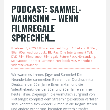
PODCAST: SAMMEL-
WAHNSINN – WENN
FILMREGALE
SPRECHEN…
Februar 8, 2020
Entertainment Blog
Alle
00er
,
80er
,
90er
,
Audioprodukt
,
Blu-Ray
,
Cine Entertainment Talk
,
DVD
,
Film
,
Filmplausch
,
Filmregale
,
Future-Pack
,
Hörsendung
,
Mediabook
,
Podcast
,
Sammeln
,
Steelbook
,
VHS
,
Videothek
,
Videothekenkinder
Wir waren es immer: Jäger und Sammler! Die
Neandertaler sammelten Beeren, der Durchschnitts-
Deutsche der 60er Jahre Briemarkten und die
Videothekenkinder der 80er und 90er Jahre sammeln
heute Filme. Diejenigen, die vermutlich aufgrund von
Platzangst komplett dem Streaming-Diensten verfallen
sind, konnten sich wieder Blumen in die Regale stellen
und andere wider rum, kämpfen weiterhin tapfer