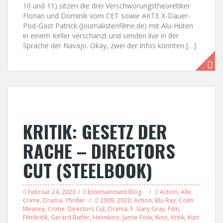
10 und 11) sitzen die drei Verschwörungstheoretiker
Florian und Dominik vom CET sowie AKTE X-Dauer-
Pod-Gast Patrick (Journalistenfilme.de) mit Alu-Hüten
in einem Keller verschanzt und senden live in der
Sprache der Navajo. Okay, zwei der Infos könnten […]
KRITIK: GESETZ DER
RACHE – DIRECTORS
CUT (STEELBOOK)
Februar 24, 2020
Entertainment Blog
Action
,
Alle
,
Crime
,
Drama
,
Thriller
2009
,
2020
,
Action
,
Blu-Ray
,
Colm
Meaney
,
Crime
,
Directors Cut
,
Drama
,
F. Gary Gray
,
Film
,
Filmkritik
,
Gerard Butler
,
Heimkino
,
Jamie Foxx
,
Kino
,
Kritik
,
Kurt