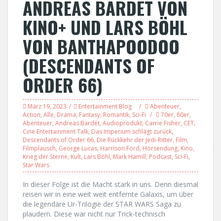
ANDREAS BARDET VON
KINO+ UND LARS BÖHL
VON BANTHAPOODOO
(DESCENDANTS OF
ORDER 66)
März 19, 2023
Entertainment Blog
Abenteuer
,
Action
,
Alle
,
Drama
,
Fantasy
,
Romantik
,
Sci-Fi
70er
,
80er
,
Abenteuer
,
Andreas Bardét
,
Audioprodukt
,
Carrie Fisher
,
CET
,
Cine Entertainment Talk
,
Das Imperium schlägt zurück
,
Descendants of Order 66
,
Die Rückkehr der Jedi-Ritter
,
Film
,
Filmplausch
,
George Lucas
,
Harrison Ford
,
Hörsendung
,
Kino
,
Krieg der Sterne
,
Kult
,
Lars Böhl
,
Mark Hamill
,
Podcast
,
Sci-Fi
,
Star Wars
In dieser Folge ist die Macht stark in uns. Denn diesmal
reisen wir in eine weit weit entfernte Galaxis, um über
die legendäre Ur-Trilogie der STAR WARS Saga zu
plaudern. Diese war nicht nur Trick-technisch