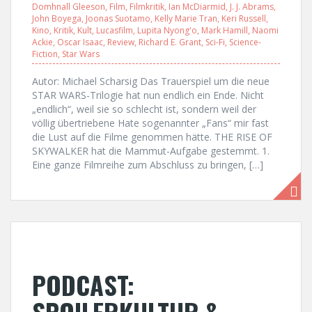
Domhnall Gleeson
,
Film
,
Filmkritik
,
Ian McDiarmid
,
J. J. Abrams
,
John Boyega
,
Joonas Suotamo
,
Kelly Marie Tran
,
Keri Russell
,
Kino
,
Kritik
,
Kult
,
Lucasfilm
,
Lupita Nyong'o
,
Mark Hamill
,
Naomi
Ackie
,
Oscar Isaac
,
Review
,
Richard E. Grant
,
Sci-Fi
,
Science-
Fiction
,
Star Wars
Autor: Michael Scharsig Das Trauerspiel um die neue
STAR WARS-Trilogie hat nun endlich ein Ende. Nicht
„endlich“, weil sie so schlecht ist, sondern weil der
völlig übertriebene Hate sogenannter „Fans“ mir fast
die Lust auf die Filme genommen hätte. THE RISE OF
SKYWALKER hat die Mammut-Aufgabe gestemmt. 1.
Eine ganze Filmreihe zum Abschluss zu bringen, […]
PODCAST:
SPOILERKULTUR &