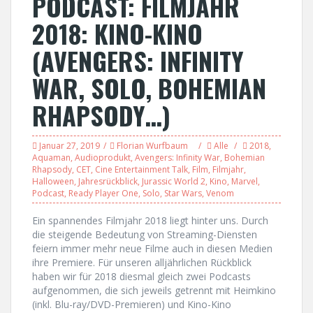
PODCAST: FILMJAHR
2018: KINO-KINO
(AVENGERS: INFINITY
WAR, SOLO, BOHEMIAN
RHAPSODY…)
Januar 27, 2019
Florian Wurfbaum
Alle
2018
,
Aquaman
,
Audioprodukt
,
Avengers: Infinity War
,
Bohemian
Rhapsody
,
CET
,
Cine Entertainment Talk
,
Film
,
Filmjahr
,
Halloween
,
Jahresrückblick
,
Jurassic World 2
,
Kino
,
Marvel
,
Podcast
,
Ready Player One
,
Solo
,
Star Wars
,
Venom
Ein spannendes Filmjahr 2018 liegt hinter uns. Durch
die steigende Bedeutung von Streaming-Diensten
feiern immer mehr neue Filme auch in diesen Medien
ihre Premiere. Für unseren alljährlichen Rückblick
haben wir für 2018 diesmal gleich zwei Podcasts
aufgenommen, die sich jeweils getrennt mit Heimkino
(inkl. Blu-ray/DVD-Premieren) und Kino-Kino