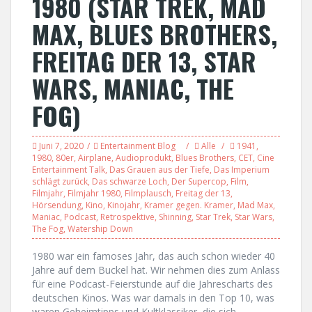
1980 (STAR TREK, MAD
MAX, BLUES BROTHERS,
FREITAG DER 13, STAR
WARS, MANIAC, THE
FOG)
Juni 7, 2020
Entertainment Blog
Alle
1941
,
1980
,
80er
,
Airplane
,
Audioprodukt
,
Blues Brothers
,
CET
,
Cine
Entertainment Talk
,
Das Grauen aus der Tiefe
,
Das Imperium
schlägt zurück
,
Das schwarze Loch
,
Der Supercop
,
Film
,
Filmjahr
,
Filmjahr 1980
,
Filmplausch
,
Freitag der 13
,
Hörsendung
,
Kino
,
Kinojahr
,
Kramer gegen. Kramer
,
Mad Max
,
Maniac
,
Podcast
,
Retrospektive
,
Shinning
,
Star Trek
,
Star Wars
,
The Fog
,
Watership Down
1980 war ein famoses Jahr, das auch schon wieder 40
Jahre auf dem Buckel hat. Wir nehmen dies zum Anlass
für eine Podcast-Feierstunde auf die Jahrescharts des
deutschen Kinos. Was war damals in den Top 10, was
waren Geheimtipps und Kultklassiker, die sich