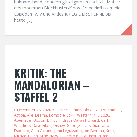
bahnbrechend, sondern gilt allgemein auch als Mutter
des modernen Blockbuster-Kinos. So beeinflussen die
Episoden IV, V und VI des KRIEG DER STERNE bis
heute […]
KRITIK: THE
MANDALORIAN –
STAFFEL 2
Dezember 28, 2020
Entertainment Blog
Abenteuer
,
Action
,
Alle
,
Drama
,
Komödie
,
Sci-Fi
,
Western
2020
,
Abenteuer
,
Action
,
Bill Burr
,
Bryce Dallas Howard
,
Carl
Weathers
,
Dave Filoni
,
Disney
,
George Lucas
,
Giancarlo
Esposito
,
Gina Carano
,
John Leguizamo
,
Jon Favreau
,
Kritik
,
Michael Biehn
,
Ming-Na Wen
,
Pedro Pascal
,
Peyton Reed
,