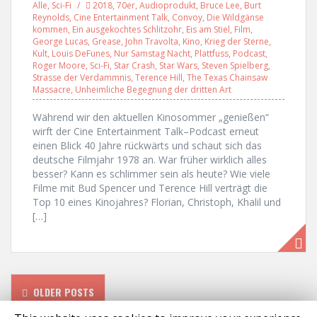
Alle
,
Sci-Fi
2018
,
70er
,
Audioprodukt
,
Bruce Lee
,
Burt
Reynolds
,
Cine Entertainment Talk
,
Convoy
,
Die Wildgänse
kommen
,
Ein ausgekochtes Schlitzohr
,
Eis am Stiel
,
Film
,
George Lucas
,
Grease
,
John Travolta
,
Kino
,
Krieg der Sterne
,
Kult
,
Louis DeFunes
,
Nur Samstag Nacht
,
Plattfuss
,
Podcast
,
Roger Moore
,
Sci-Fi
,
Star Crash
,
Star Wars
,
Steven Spielberg
,
Strasse der Verdammnis
,
Terence Hill
,
The Texas Chainsaw
Massacre
,
Unheimliche Begegnung der dritten Art
Während wir den aktuellen Kinosommer „genießen“
wirft der Cine Entertainment Talk–Podcast erneut
einen Blick 40 Jahre rückwärts und schaut sich das
deutsche Filmjahr 1978 an. War früher wirklich alles
besser? Kann es schlimmer sein als heute? Wie viele
Filme mit Bud Spencer und Terence Hill verträgt die
Top 10 eines Kinojahres? Florian, Christoph, Khalil und
[…]
P
OLDER POSTS