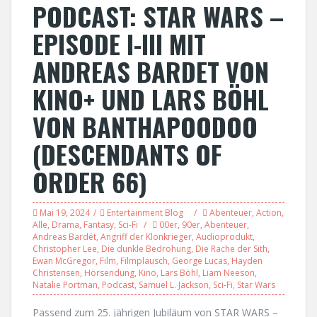
PODCAST: STAR WARS –
EPISODE I-III MIT
ANDREAS BARDET VON
KINO+ UND LARS BÖHL
VON BANTHAPOODOO
(DESCENDANTS OF
ORDER 66)
Mai 19, 2024
Entertainment Blog
Abenteuer
,
Action
,
Alle
,
Drama
,
Fantasy
,
Sci-Fi
00er
,
90er
,
Abenteuer
,
Andreas Bardét
,
Angriff der Klonkrieger
,
Audioprodukt
,
Christopher Lee
,
Die dunkle Bedrohung
,
Die Rache der Sith
,
Ewan McGregor
,
Film
,
Filmplausch
,
George Lucas
,
Hayden
Christensen
,
Hörsendung
,
Kino
,
Lars Böhl
,
Liam Neeson
,
Natalie Portman
,
Podcast
,
Samuel L. Jackson
,
Sci-Fi
,
Star Wars
Passend zum 25. jährigen Jubiläum von STAR WARS –