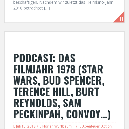
beschäftigen. Nachdem wir zuletzt das Heimkino-Jahr
2018 betrachtet […]
PODCAST: DAS
FILMJAHR 1978 (STAR
WARS, BUD SPENCER,
TERENCE HILL, BURT
REYNOLDS, SAM
PECKINPAH, CONVOY…)
Juli 15, 2018
Florian Wurfbaum
Abenteuer
,
Action
,