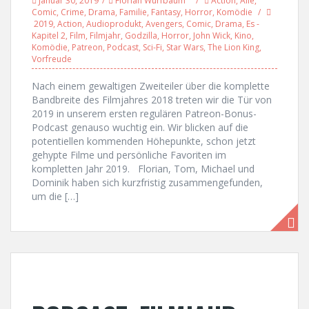
Januar 30, 2019
Florian Wurfbaum
Action
,
Alle
,
Comic
,
Crime
,
Drama
,
Familie
,
Fantasy
,
Horror
,
Komödie
2019
,
Action
,
Audioprodukt
,
Avengers
,
Comic
,
Drama
,
Es -
Kapitel 2
,
Film
,
Filmjahr
,
Godzilla
,
Horror
,
John Wick
,
Kino
,
Komödie
,
Patreon
,
Podcast
,
Sci-Fi
,
Star Wars
,
The Lion King
,
Vorfreude
Nach einem gewaltigen Zweiteiler über die komplette
Bandbreite des Filmjahres 2018 treten wir die Tür von
2019 in unserem ersten regulären Patreon-Bonus-
Podcast genauso wuchtig ein. Wir blicken auf die
potentiellen kommenden Höhepunkte, schon jetzt
gehypte Filme und persönliche Favoriten im
kompletten Jahr 2019. Florian, Tom, Michael und
Dominik haben sich kurzfristig zusammengefunden,
um die […]