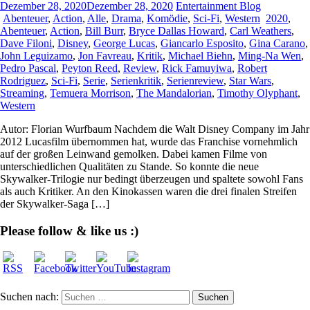
Dezember 28, 2020
Dezember 28, 2020
Entertainment Blog
Abenteuer
,
Action
,
Alle
,
Drama
,
Komödie
,
Sci-Fi
,
Western
2020
,
Abenteuer
,
Action
,
Bill Burr
,
Bryce Dallas Howard
,
Carl Weathers
,
Dave Filoni
,
Disney
,
George Lucas
,
Giancarlo Esposito
,
Gina Carano
,
John Leguizamo
,
Jon Favreau
,
Kritik
,
Michael Biehn
,
Ming-Na Wen
,
Pedro Pascal
,
Peyton Reed
,
Review
,
Rick Famuyiwa
,
Robert
Rodriguez
,
Sci-Fi
,
Serie
,
Serienkritik
,
Serienreview
,
Star Wars
,
Streaming
,
Temuera Morrison
,
The Mandalorian
,
Timothy Olyphant
,
Western
Autor: Florian Wurfbaum Nachdem die Walt Disney Company im Jahr
2012 Lucasfilm übernommen hat, wurde das Franchise vornehmlich
auf der großen Leinwand gemolken. Dabei kamen Filme von
unterschiedlichen Qualitäten zu Stande. So konnte die neue
Skywalker-Trilogie nur bedingt überzeugen und spaltete sowohl Fans
als auch Kritiker. An den Kinokassen waren die drei finalen Streifen
der Skywalker-Saga […]
Please follow & like us :)
Suchen nach: