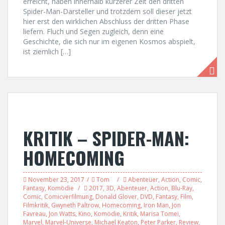
erreicht, haben innerhalb kürzerer Zeit den dritten
Spider-Man-Darsteller und trotzdem soll dieser jetzt
hier erst den wirklichen Abschluss der dritten Phase
liefern. Fluch und Segen zugleich, denn eine
Geschichte, die sich nur im eigenen Kosmos abspielt,
ist ziemlich […]
KRITIK – SPIDER-MAN:
HOMECOMING
November 23, 2017
Tom
Abenteuer
,
Action
,
Comic
,
Fantasy
,
Komödie
2017
,
3D
,
Abenteuer
,
Action
,
Blu-Ray
,
Comic
,
Comicverfilmung
,
Donald Glover
,
DVD
,
Fantasy
,
Film
,
Filmkritik
,
Gwyneth Paltrow
,
Homecoming
,
Iron Man
,
Jon
Favreau
,
Jon Watts
,
Kino
,
Komödie
,
Kritik
,
Marisa Tomei
,
Marvel
,
Marvel-Universe
,
Michael Keaton
,
Peter Parker
,
Review
,