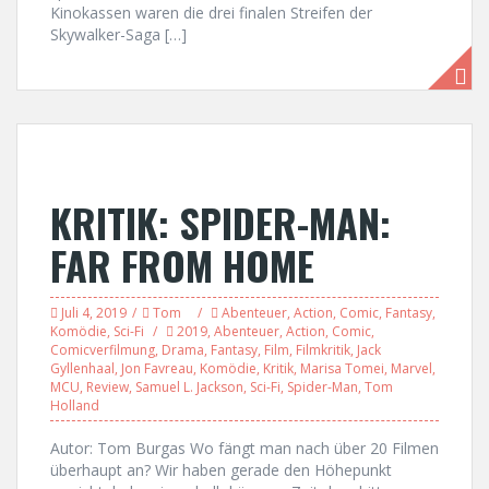
Kinokassen waren die drei finalen Streifen der
Skywalker-Saga […]
KRITIK: SPIDER-MAN:
FAR FROM HOME
Juli 4, 2019
Tom
Abenteuer
,
Action
,
Comic
,
Fantasy
,
Komödie
,
Sci-Fi
2019
,
Abenteuer
,
Action
,
Comic
,
Comicverfilmung
,
Drama
,
Fantasy
,
Film
,
Filmkritik
,
Jack
Gyllenhaal
,
Jon Favreau
,
Komödie
,
Kritik
,
Marisa Tomei
,
Marvel
,
MCU
,
Review
,
Samuel L. Jackson
,
Sci-Fi
,
Spider-Man
,
Tom
Holland
Autor: Tom Burgas Wo fängt man nach über 20 Filmen
überhaupt an? Wir haben gerade den Höhepunkt