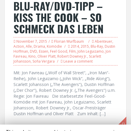
BLU-RAY/DVD-TIPP –
KISS THE COOK – SO
SCHMECK DAS LEBEN
November 7, 2015
Florian Wurfbaum
Abenteuer
,
Action
,
Alle
,
Drama
,
Komödie
2014
,
2015
,
Blu-Ray
,
Dustin
Hoffman
,
DVD
,
Essen
,
Feel Good
,
Film
,
John Leguizamo
,
Jon
Favreau
,
Kino
,
Oliver Platt
,
Robert Downey Jr.
,
Scarlett
Johansson
,
Sofia Vergara
Leave a comment
Mit: Jon Favreau („Wolf of Wall Street“, „Iron Man“-
Reihe), John Leguizamo („John Wick“, „Ride Along“),
Scarlett Johansson („The Avengers“), Dustin Hoffman
(„Der Chor“), Robert Downey Jr. („The Avengers“) u.m.
Regie: Jon Favreau Die starbesetzte Feel-Good-
Komödie mit Jon Favreau, John Leguizamo, Scarlett
Johansson, Robert Downey Jr., Oscar-Preisträger
Dustin Hoffman und Oliver Platt Zum Inhalt: […]