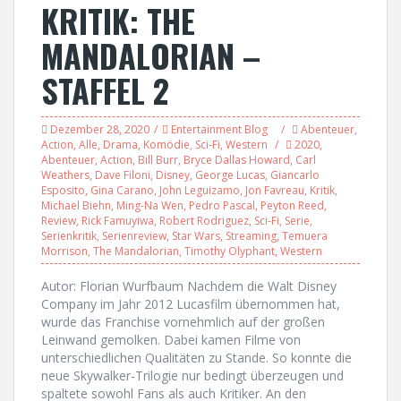
KRITIK: THE
MANDALORIAN –
STAFFEL 2
Dezember 28, 2020
Entertainment Blog
Abenteuer
,
Action
,
Alle
,
Drama
,
Komödie
,
Sci-Fi
,
Western
2020
,
Abenteuer
,
Action
,
Bill Burr
,
Bryce Dallas Howard
,
Carl
Weathers
,
Dave Filoni
,
Disney
,
George Lucas
,
Giancarlo
Esposito
,
Gina Carano
,
John Leguizamo
,
Jon Favreau
,
Kritik
,
Michael Biehn
,
Ming-Na Wen
,
Pedro Pascal
,
Peyton Reed
,
Review
,
Rick Famuyiwa
,
Robert Rodriguez
,
Sci-Fi
,
Serie
,
Serienkritik
,
Serienreview
,
Star Wars
,
Streaming
,
Temuera
Morrison
,
The Mandalorian
,
Timothy Olyphant
,
Western
Autor: Florian Wurfbaum Nachdem die Walt Disney
Company im Jahr 2012 Lucasfilm übernommen hat,
wurde das Franchise vornehmlich auf der großen
Leinwand gemolken. Dabei kamen Filme von
unterschiedlichen Qualitäten zu Stande. So konnte die
neue Skywalker-Trilogie nur bedingt überzeugen und
spaltete sowohl Fans als auch Kritiker. An den