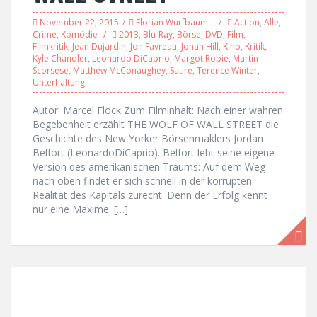
November 22, 2015
Florian Wurfbaum
Action
,
Alle
,
Crime
,
Komödie
2013
,
Blu-Ray
,
Börse
,
DVD
,
Film
,
Filmkritik
,
Jean Dujardin
,
Jon Favreau
,
Jonah Hill
,
Kino
,
Kritik
,
Kyle Chandler
,
Leonardo DiCaprio
,
Margot Robie
,
Martin
Scorsese
,
Matthew McConaughey
,
Satire
,
Terence Winter
,
Unterhaltung
Autor: Marcel Flock Zum Filminhalt: Nach einer wahren
Begebenheit erzählt THE WOLF OF WALL STREET die
Geschichte des New Yorker Börsenmaklers Jordan
Belfort (LeonardoDiCaprio). Belfort lebt seine eigene
Version des amerikanischen Traums: Auf dem Weg
nach oben findet er sich schnell in der korrupten
Realität des Kapitals zurecht. Denn der Erfolg kennt
nur eine Maxime: […]