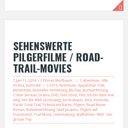
SEHENSWERTE
PILGERFILME / ROAD-
TRAIL-MOVIES
Juni 11, 2016
Florian Wurfbaum
Abenteuer
,
Alle
,
Drama
,
Komödie
2016
,
Abenteuer
,
Appalchian Trail
,
Bestenliste
,
Bestseller-Verfilmung
,
Blu-Ray
,
Buchverfilmung
,
Coline Serreau
,
Drama
,
DVD
,
Feel Good
,
Film
,
Ich bin dann mal
weg
,
Into the Wild
,
Jacobsweg
,
Jon Krakauer
,
Kino
,
Komödie
,
Pacific Crest Trail
,
Picknick mit Bären
,
Pilgern
,
Road Movie
,
Roman
,
Romanverfilmung
,
Saint Jacques...Pilgern auf
Französisch
,
Trail Movie
,
Unterhaltung
,
Wallfahrten
,
Wild - Der
grosse Trip