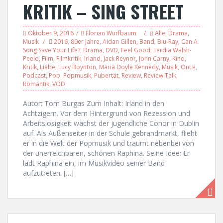
KRITIK – SING STREET
Oktober 9, 2016
Florian Wurfbaum
Alle
,
Drama
,
Musik
2016
,
80er Jahre
,
Aidan Gillen
,
Band
,
Blu-Ray
,
Can A
Song Save Your Life?
,
Drama
,
DVD
,
Feel Good
,
Ferdia Walsh-
Peelo
,
Film
,
Filmkritik
,
Irland
,
Jack Reynor
,
John Carny
,
Kino
,
Kritik
,
Liebe
,
Lucy Boynton
,
Maria Doyle Kennedy
,
Musik
,
Once
,
Podcast
,
Pop
,
Popmusik
,
Pubertät
,
Review
,
Review Talk
,
Romantik
,
VOD
Autor: Tom Burgas Zum Inhalt: Irland in den
Achtzigern. Vor dem Hintergrund von Rezession und
Arbeitslosigkeit wächst der jugendliche Conor in Dublin
auf. Als Außenseiter in der Schule gebrandmarkt, flieht
er in die Welt der Popmusik und träumt nebenbei von
der unerreichbaren, schönen Raphina. Seine Idee: Er
lädt Raphina ein, im Musikvideo seiner Band
aufzutreten. […]