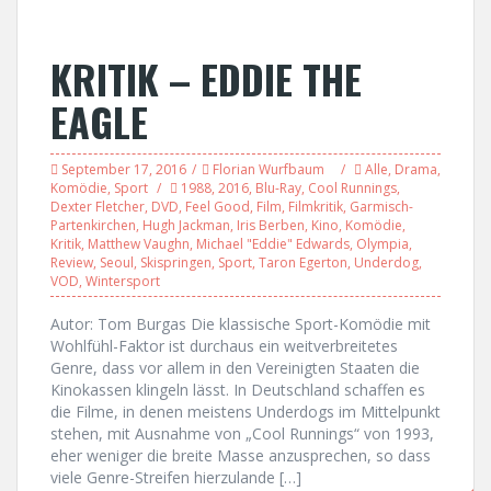
KRITIK – EDDIE THE
EAGLE
September 17, 2016
Florian Wurfbaum
Alle
,
Drama
,
Komödie
,
Sport
1988
,
2016
,
Blu-Ray
,
Cool Runnings
,
Dexter Fletcher
,
DVD
,
Feel Good
,
Film
,
Filmkritik
,
Garmisch-
Partenkirchen
,
Hugh Jackman
,
Iris Berben
,
Kino
,
Komödie
,
Kritik
,
Matthew Vaughn
,
Michael "Eddie" Edwards
,
Olympia
,
Review
,
Seoul
,
Skispringen
,
Sport
,
Taron Egerton
,
Underdog
,
VOD
,
Wintersport
Autor: Tom Burgas Die klassische Sport-Komödie mit
Wohlfühl-Faktor ist durchaus ein weitverbreitetes
Genre, dass vor allem in den Vereinigten Staaten die
Kinokassen klingeln lässt. In Deutschland schaffen es
die Filme, in denen meistens Underdogs im Mittelpunkt
stehen, mit Ausnahme von „Cool Runnings“ von 1993,
eher weniger die breite Masse anzusprechen, so dass
viele Genre-Streifen hierzulande […]