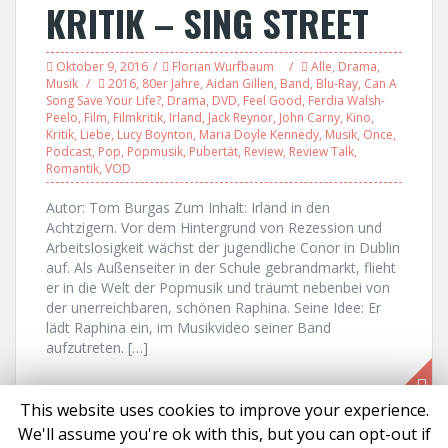
KRITIK – SING STREET
Oktober 9, 2016
Florian Wurfbaum
Alle
,
Drama
,
Musik
2016
,
80er Jahre
,
Aidan Gillen
,
Band
,
Blu-Ray
,
Can A
Song Save Your Life?
,
Drama
,
DVD
,
Feel Good
,
Ferdia Walsh-
Peelo
,
Film
,
Filmkritik
,
Irland
,
Jack Reynor
,
John Carny
,
Kino
,
Kritik
,
Liebe
,
Lucy Boynton
,
Maria Doyle Kennedy
,
Musik
,
Once
,
Podcast
,
Pop
,
Popmusik
,
Pubertät
,
Review
,
Review Talk
,
Romantik
,
VOD
Autor: Tom Burgas Zum Inhalt: Irland in den
Achtzigern. Vor dem Hintergrund von Rezession und
Arbeitslosigkeit wächst der jugendliche Conor in Dublin
auf. Als Außenseiter in der Schule gebrandmarkt, flieht
er in die Welt der Popmusik und träumt nebenbei von
der unerreichbaren, schönen Raphina. Seine Idee: Er
lädt Raphina ein, im Musikvideo seiner Band
aufzutreten. […]
This website uses cookies to improve your experience.
We'll assume you're ok with this, but you can opt-out if