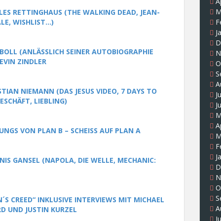
A
M
ES RETTINGHAUS (THE WALKING DEAD, JEAN-
LE, WISHLIST…)
F
J
D
 BOLL (ANLÄSSLICH SEINER AUTOBIOGRAPHIE
N
EVIN ZINDLER
O
S
A
TIAN NIEMANN (DAS JESUS VIDEO, 7 DAYS TO
J
GESCHÄFT, LIEBLING)
J
M
A
UNGS VON PLAN B – SCHEISS AUF PLAN A
M
F
J
NIS GANSEL (NAPOLA, DIE WELLE, MECHANIC:
D
N
O
S
´S CREED“ INKLUSIVE INTERVIEWS MIT MICHAEL
A
D UND JUSTIN KURZ
EL
J