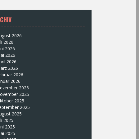
CHIV
ugust 2026
uli 2026
uni 2026
ai 2026
pril 2026
ärz 2026
ebruar 2026
anuar 2026
ezember 2025
ovember 2025
ktober 2025
eptember 2025
ugust 2025
uli 2025
uni 2025
ai 2025