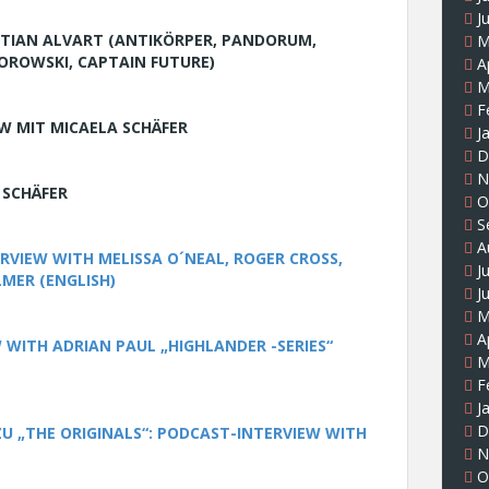
J
STIAN ALVART (ANTIKÖRPER, PANDORUM,
M
OROWSKI, CAPTAIN FUTURE)
A
M
F
W MIT MICAELA SCHÄFER
J
D
N
 SCHÄFER
O
S
A
VIEW WITH MELISSA O´NEAL, ROGER CROSS,
J
LMER (ENGLISH)
J
M
A
 WITH ADRIAN PAUL „HIGHLANDER -SERIES“
M
F
J
D
U „THE ORIGINALS“: PODCAST-INTERVIEW WITH
N
O