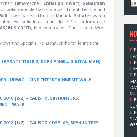
S
tschen Filmemacher:
Christian Alvart,
Sebastian
u
ch polarisierende Gäste wie den Enfant Terrible und
c
Boll
sowie das Nacktmodel
Micaela Schäfer
waren
h
terviews befinden sich auf dieser Seite informative
e
ASSIN´S CREED
, in denen u.a. die Darsteller zu Wort
NE
n
n
rviews und Specials. Reinschauen/hören lohnt sich!
a
P
c
FRA
h
(KARATE TIGER 2, DARK ANGEL, DIGITAL MAN)
P
:
LAK
P
DER LUDWIG – CINE ENTERTAINMENT WALK
MA
DA
SU
 2018 [2/2] – CALISTO, SKYHUNTERS,
P
NMENT WALK
ED
P
ST
 2018 [1/2] – CALISTO COSPLAY, SKYHUNTERS –
GE