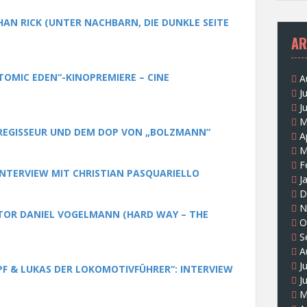
AN RICK (UNTER NACHBARN, DIE DUNKLE SEITE
AR
TOMIC EDEN“-KINOPREMIERE – CINE
A
J
J
M
REGISSEUR UND DEM DOP VON „BOLZMANN“
A
M
F
 INTERVIEW MIT CHRISTIAN PASQUARIELLO
J
D
N
UTOR DANIEL VOGELMANN (HARD WAY – THE
O
S
A
J
PF & LUKAS DER LOKOMOTIVFÜHRER“: INTERVIEW
J
M