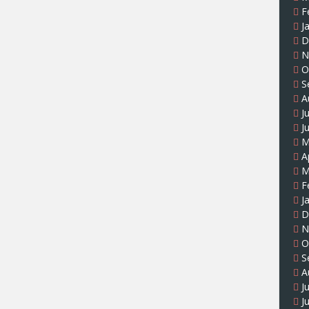
F
J
D
N
O
S
A
J
J
M
A
M
F
J
D
N
O
S
A
J
J