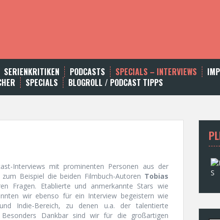
SERIENKRITIKEN
PODCASTS
SPECIALS – INTERVIEWS
IM
CHER
SPECIALS
BLOGROLL / PODCAST TIPPS
PL
dcast-Interviews mit prominenten Personen aus der
ch zum Beispiel die beiden Filmbuch-Autoren
Tobias
en Fragen. Etablierte und anmerkannte Stars wie
nten wir ebenso für ein Interview begeistern wie
 Indie-Bereich, zu denen u.a. der talentierte
Besonders Dankbar sind wir für die großartigen