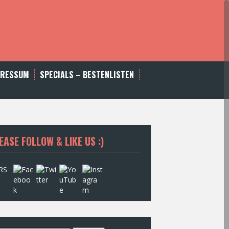
PRESSUM
SPECIALS – BESTENLISTEN
EASE FOLLOW & LIKE US :)