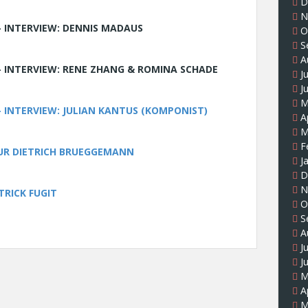
D
N
 – INTERVIEW: DENNIS MADAUS
O
S
A
3 – INTERVIEW: RENE ZHANG & ROMINA SCHADE
J
J
M
 – INTERVIEW: JULIAN KANTUS (KOMPONIST)
A
M
F
EUR DIETRICH BRUEGGEMANN
J
D
N
TRICK FUGIT
O
S
A
J
J
M
A
M