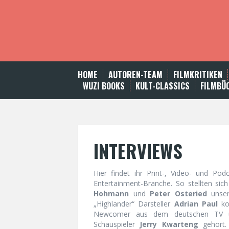
S
k
i
p
t
o
c
HOME
AUTOREN-TEAM
FILMKRITIKEN
o
WUZI BOOKS
KULT-CLASSICS
FILMBÜ
n
t
e
n
t
INTERVIEWS
Hier findet ihr Print-, Video- und Po
Entertainment-Branche. So stellten si
Hohmann
und
Peter Osteried
unser
„Highlander“ Darsteller
Adrian Paul
kon
Newcomer aus dem deutschen TV und
Schauspieler
Jerry Kwarteng
gehört. 