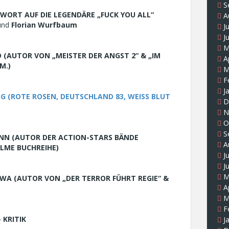
S
WORT AUF DIE LEGENDÄRE „FUCK YOU ALL“
A
und
Florian Wurfbaum
J
J
M
D (AUTOR VON „MEISTER DER ANGST 2“ & „IM
A
M.)
M
F
J
G (ROTE ROSEN, DEUTSCHLAND 83, WEISS BLUT
D
N
O
S
NN (AUTOR DER ACTION-STARS BÄNDE
A
ILME BUCHREIHE)
J
J
M
WA (AUTOR VON „DER TERROR FÜHRT REGIE“ &
A
M
F
– KRITIK
J