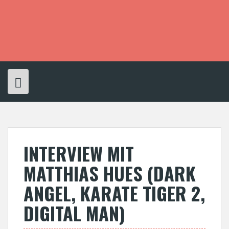
S
k
i
p
t
o
c
o
n
t
e
n
t
INTERVIEW MIT
MATTHIAS HUES (DARK
ANGEL, KARATE TIGER 2,
DIGITAL MAN)