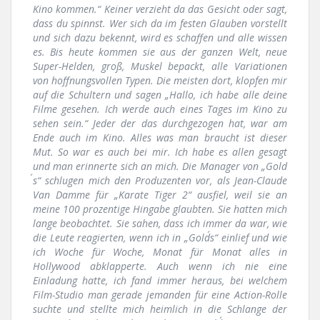
Kino kommen.“ Keiner verzieht da das Gesicht oder sagt,
dass du spinnst. Wer sich da im festen Glauben vorstellt
und sich dazu bekennt, wird es schaffen und alle wissen
es. Bis heute kommen sie aus der ganzen Welt, neue
Super-Helden, groß, Muskel bepackt, alle Variationen
von hoffnungsvollen Typen. Die meisten dort, klopfen mir
auf die Schultern und sagen „Hallo, ich habe alle deine
Filme gesehen. Ich werde auch eines Tages im Kino zu
sehen sein.“ Jeder der das durchgezogen hat, war am
Ende auch im Kino. Alles was man braucht ist dieser
Mut. So war es auch bei mir. Ich habe es allen gesagt
und man erinnerte sich an mich. Die Manager von „Gold
´s“ schlugen mich den Produzenten vor, als Jean-Claude
Van Damme für „Karate Tiger 2“ ausfiel, weil sie an
meine 100 prozentige Hingabe glaubten. Sie hatten mich
lange beobachtet. Sie sahen, dass ich immer da war, wie
die Leute reagierten, wenn ich in „Gold´s“ einlief und wie
ich Woche für Woche, Monat für Monat alles in
Hollywood abklapperte. Auch wenn ich nie eine
Einladung hatte, ich fand immer heraus, bei welchem
Film-Studio man gerade jemanden für eine Action-Rolle
suchte und stellte mich heimlich in die Schlange der