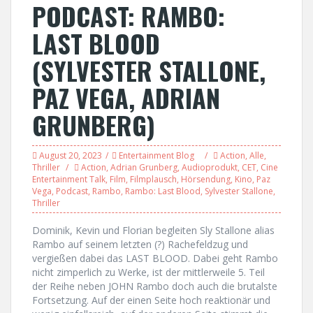
PODCAST: RAMBO:
LAST BLOOD
(SYLVESTER STALLONE,
PAZ VEGA, ADRIAN
GRUNBERG)
August 20, 2023
Entertainment Blog
Action
,
Alle
,
Thriller
Action
,
Adrian Grunberg
,
Audioprodukt
,
CET
,
Cine
Entertainment Talk
,
Film
,
Filmplausch
,
Hörsendung
,
Kino
,
Paz
Vega
,
Podcast
,
Rambo
,
Rambo: Last Blood
,
Sylvester Stallone
,
Thriller
Dominik, Kevin und Florian begleiten Sly Stallone alias
Rambo auf seinem letzten (?) Rachefeldzug und
vergießen dabei das LAST BLOOD. Dabei geht Rambo
nicht zimperlich zu Werke, ist der mittlerweile 5. Teil
der Reihe neben JOHN Rambo doch auch die brutalste
Fortsetzung. Auf der einen Seite hoch reaktionär und