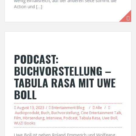
wenig einfallsreich, auf der anderen Seite stimmt die
Action und […]
PODCAST:
BUCHVORSTELLUNG –
TABULA RASA MIT UWE
BOLL
August 13, 2023
Entertainment Blog
Alle
Audioprodukt
,
Buch
,
Buchvorstellung
,
Cine Entertainment Talk
,
Film
,
Hörsendung
,
Interview
,
Podcast
,
Tabula Rasa
,
Uwe Boll
,
WUZI Books
Uwe Boll ist neben Roland Emmerich und Wolfgang