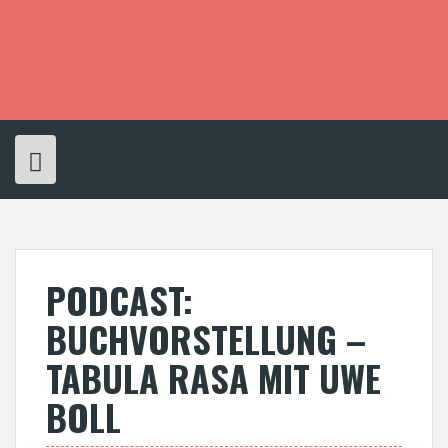
S
k
i
p
t
o
c
o
n
t
e
n
t
PODCAST:
BUCHVORSTELLUNG –
TABULA RASA MIT UWE
BOLL