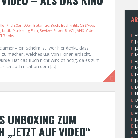
AR
lle
80er
,
90er
,
Betamax
,
Buch
,
Buchkritik
,
CBS/Fox
,
o
,
Kritik
,
Marketing Film
,
Review
,
Super 8
,
VCL
,
VHS
,
Video
,
A
I Books
J
sclaimer – ein Schelm ist, wer hier denkt, dass
J
 zu machen, welches u.a. von Florian erdacht,
M
wurde. Hat das Buch nicht wirklich nötig, da es zum
A
ar ich auch nicht an dem […]
M
F
J
D
N
O
S
A
ES UNBOXING ZUM
J
J
 „JETZT AUF VIDEO“
M