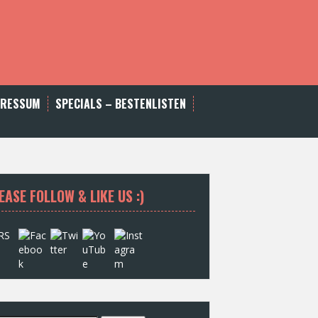
PRESSUM
SPECIALS – BESTENLISTEN
EASE FOLLOW & LIKE US :)