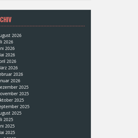
CHIV
ugust 2026
uli 2026
uni 2026
ai 2026
pril 2026
ärz 2026
ebruar 2026
anuar 2026
ezember 2025
ovember 2025
ktober 2025
eptember 2025
ugust 2025
uli 2025
uni 2025
ai 2025