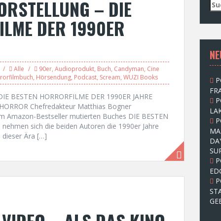
ORSTELLUNG – DIE
S
u
ILME DER 1990ER
c
h
e
NE
n
n
Alle
90er
,
Audioprodukt
,
Buch
,
Candyman
,
Cine
a
rorfilmbuch
,
Hörsendung
,
Podcast
,
Scream
,
WUZI Books
P
c
FRA
h
uch DIE BESTEN HORRORFILME DER 1990ER JAHRE
P
:
 HORROR Chefredakteur Matthias Bogner
LAK
zum Amazon-Bestseller mutierten Buches DIE BESTEN
P
men sich die beiden Autoren die 1990er Jahre
MA
 dieser Ära […]
DA
SU
P
ED
P
ST
GE
F VIDEO – ALS DAS KINO