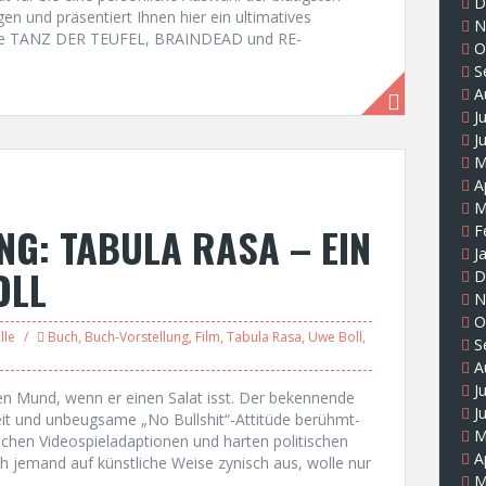
D
n und präsentiert Ihnen hier ein ultimatives
N
wie TANZ DER TEUFEL, BRAINDEAD und RE-
O
S
A
J
J
M
A
M
G: TABULA RASA – EIN
F
J
OLL
D
N
O
lle
Buch
,
Buch-Vorstellung
,
Film
,
Tabula Rasa
,
Uwe Boll
,
S
A
J
en Mund, wenn er einen Salat isst. Der bekennende
J
it und unbeugsame „No Bullshit“-Attitüde berühmt-
M
schen Videospieladaptionen und harten politischen
A
ch jemand auf künstliche Weise zynisch aus, wolle nur
M