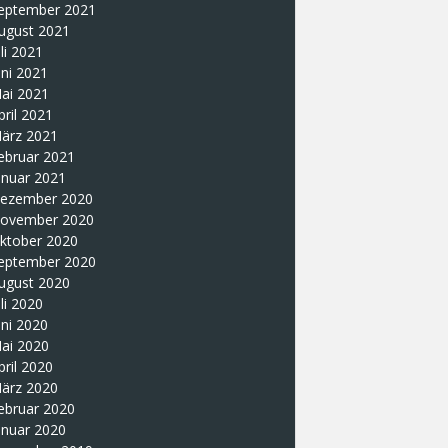
eptember 2021
ugust 2021
uli 2021
uni 2021
ai 2021
pril 2021
ärz 2021
ebruar 2021
anuar 2021
ezember 2020
ovember 2020
ktober 2020
eptember 2020
ugust 2020
uli 2020
uni 2020
ai 2020
pril 2020
ärz 2020
ebruar 2020
anuar 2020