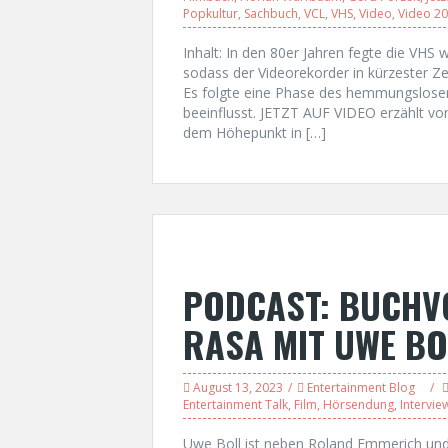
Popkultur
,
Sachbuch
,
VCL
,
VHS
,
Video
,
Video 2
Inhalt: In den 80er Jahren fegte die VHS
sodass der Videorekorder in kürzester Ze
Es folgte eine Phase des hemmungslosen
beeinflusst. JETZT AUF VIDEO erzählt vo
dem Höhepunkt in […]
PODCAST: BUCHV
RASA MIT UWE BO
August 13, 2023
Entertainment Blog
Entertainment Talk
,
Film
,
Hörsendung
,
Intervie
Uwe Boll ist neben Roland Emmerich und