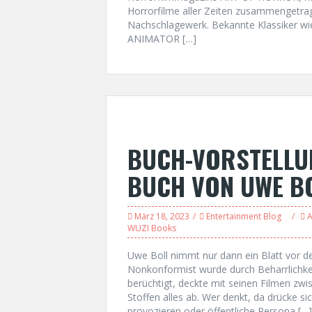
Horrorfilme aller Zeiten zusammengetrage
Nachschlagewerk. Bekannte Klassiker 
ANIMATOR […]
BUCH-VORSTELLUN
BUCH VON UWE B
März 18, 2023
Entertainment Blog
A
WUZI Books
Uwe Boll nimmt nur dann ein Blatt vor d
Nonkonformist wurde durch Beharrlichke
berüchtigt, deckte mit seinen Filmen zwi
Stoffen alles ab. Wer denkt, da drücke si
provozieren oder öffentliche Persona […]