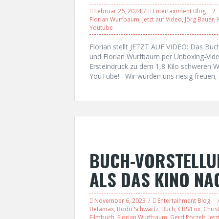
Februar 26, 2024
Entertainment Blog
Florian Wurfbaum
,
Jetzt auf Video
,
Jörg Bauer
,
Youtube
Florian stellt JETZT AUF VIDEO: Das Buc
und Florian Wurfbaum per Unboxing-Vide
Ersteindruck zu dem 1,8 Kilo schweren 
YouTube! Wir würden uns riesig freuen, 
BUCH-VORSTELLUN
ALS DAS KINO NA
November 6, 2023
Entertainment Blog
Betamax
,
Bodo Schwartz
,
Buch
,
CBS/Fox
,
Chris
Filmbuch
,
Florian Wurfbaum
,
Gerd Porzelt
,
Jetz