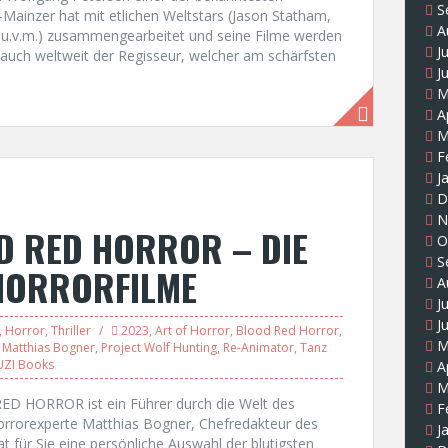
S
ainzer hat mit etlichen Weltstars (Jason Statham,
A
er u.v.m.) zusammengearbeitet und seine Filme werden
J
 auch weltweit der Regisseur, welcher am schärfsten
J
M
A
M
F
J
D
N
D RED HORROR – DIE
O
S
 HORRORFILME
A
J
J
,
Horror
,
Thriller
2023
,
Art of Horror
,
Blood Red Horror
,
M
,
Matthias Bogner
,
Project Wolf Hunting
,
Re-Animator
,
Tanz
ZI Books
A
M
RED HORROR ist ein Führer durch die Welt des
F
orrorexperte Matthias Bogner, Chefredakteur des
J
für Sie eine persönliche Auswahl der blutigsten