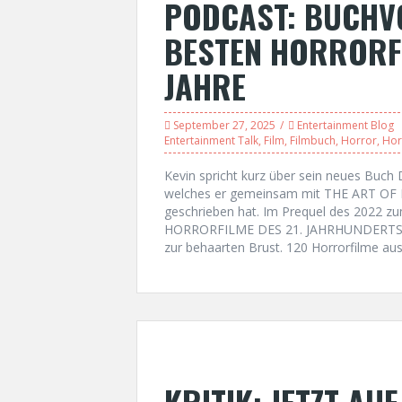
PODCAST: BUCHV
BESTEN HORRORF
JAHRE
September 27, 2025
Entertainment Blog
Entertainment Talk
,
Film
,
Filmbuch
,
Horror
,
Hor
Kevin spricht kurz über sein neues B
welches er gemeinsam mit THE ART OF
geschrieben hat. Im Prequel des 2022 
HORRORFILME DES 21. JAHRHUNDERTS neh
zur behaarten Brust. 120 Horrorfilme aus
KRITIK: JETZT AU