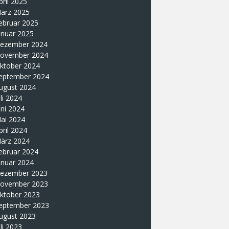
pril 2025
ärz 2025
ebruar 2025
anuar 2025
ezember 2024
ovember 2024
ktober 2024
eptember 2024
ugust 2024
uli 2024
uni 2024
ai 2024
pril 2024
ärz 2024
ebruar 2024
anuar 2024
ezember 2023
ovember 2023
ktober 2023
eptember 2023
ugust 2023
uli 2023