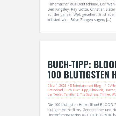
Filmemacher aus Deutschland. Der Wahl-M
Ben Kingsley, Ray Liotta, Christian Slat
auf der ganzen Welt gesehen. Er ist aber
kritisiert wird. Böse Zungen sagen, […]
BUCH-TIPP: BLOO
100 BLUTIGSTEN
Mai 1, 2023
Entertainment Blog
Alle
Braindead
,
Buch
,
Buch-Tipp
,
Filmbuch
,
Horror
der Teufel
,
Terrifier 2
,
The Sadness
,
Thriller
,
WU
Die 100 blutigsten Horrorfilme! BLOOD 
blutigen Horrorfilms. Genrekenner und H
Horrorfilmmagazins ART OF HORROR, hat 