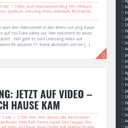
A
Alle
80er
,
Buch
,
Entertainment Blog
,
Film
,
Filmbuch
,
M
Kino
,
Sachbuch
,
Unboxing
,
Video
,
Videothek
,
WUZI Books
,
F
J
D
h über den Videoverleih in den 80ern von Jörg Bauer
N
o auf YouTube näher vor. Hier bekommt ihr einen
O
Wälzer! Hier geht es zum Unboxing-Video auf
S
wenn Ihr unseren YT-Kanal abonniert und ein […]
A
J
J
M
A
M
F
G: JETZT AUF VIDEO –
J
D
CH HAUSE KAM
N
O
S
Alle
70er
,
80er
,
90er
,
Bernd Loibl
,
Bernd Weber
,
A
tian Becker
,
Datty Ruth
,
Dennis Gansel
,
Ezra Tsegaye
,
Film
,
J
t auf Video
,
Jörg Bauer
,
Kevin Zindler
,
Kult
,
Matthias Bogner
,