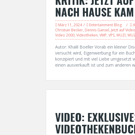
NACH HAUSE KAM
März 11, 2024
Entertainment Blog
A
Christian Becker
,
Dennis Gansel
,
Jetzt auf Vide
Video 2000
,
Videotheken
,
VMP
,
VPS
,
WUZI
,
WUZ
Autor: Khalil Boeller Vorab ein kleiner Di
versucht wird, Eigenwerbung für ein Buch
konzipiert und mit viel Liebe umgesetzt 
einen ausverkauft ist und zum anderen w
VIDEO: EXKLUSIV
VIDEOTHEKENBUCH