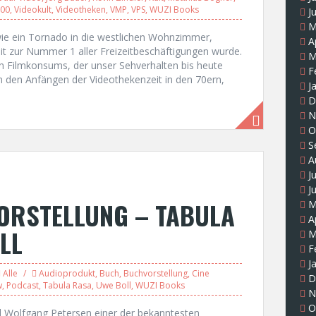
000
,
Videokult
,
Videotheken
,
VMP
,
VPS
,
WUZI Books
J
M
 wie ein Tornado in die westlichen Wohnzimmer,
A
it zur Nummer 1 aller Freizeitbeschäftigungen wurde.
M
 Filmkonsums, der unser Sehverhalten bis heute
F
n den Anfängen der Videothekenzeit in den 70ern,
J
D
N
O
S
A
J
J
ORSTELLUNG – TABULA
M
A
LL
M
F
J
Alle
Audioprodukt
,
Buch
,
Buchvorstellung
,
Cine
D
w
,
Podcast
,
Tabula Rasa
,
Uwe Boll
,
WUZI Books
N
O
 Wolfgang Petersen einer der bekanntesten