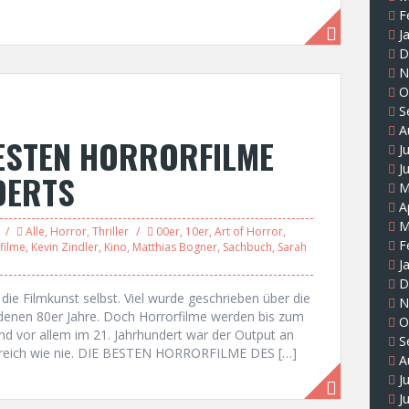
F
J
D
N
O
S
A
BESTEN HORRORFILME
J
J
DERTS
M
A
M
Alle
,
Horror
,
Thriller
00er
,
10er
,
Art of Horror
,
F
filme
,
Kevin Zindler
,
Kino
,
Matthias Bogner
,
Sachbuch
,
Sarah
J
D
 die Filmkunst selbst. Viel wurde geschrieben über die
N
denen 80er Jahre. Doch Horrorfilme werden bis zum
O
nd vor allem im 21. Jahrhundert war der Output an
S
hlreich wie nie. DIE BESTEN HORRORFILME DES […]
A
J
J