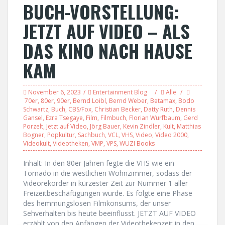
BUCH-VORSTELLUNG:
JETZT AUF VIDEO – ALS
DAS KINO NACH HAUSE
KAM
November 6, 2023
Entertainment Blog
Alle
70er
,
80er
,
90er
,
Bernd Loibl
,
Bernd Weber
,
Betamax
,
Bodo
Schwartz
,
Buch
,
CBS/Fox
,
Christian Becker
,
Datty Ruth
,
Dennis
Gansel
,
Ezra Tsegaye
,
Film
,
Filmbuch
,
Florian Wurfbaum
,
Gerd
Porzelt
,
Jetzt auf Video
,
Jörg Bauer
,
Kevin Zindler
,
Kult
,
Matthias
Bogner
,
Popkultur
,
Sachbuch
,
VCL
,
VHS
,
Video
,
Video 2000
,
Videokult
,
Videotheken
,
VMP
,
VPS
,
WUZI Books
Inhalt: In den 80er Jahren fegte die VHS wie ein
Tornado in die westlichen Wohnzimmer, sodass der
Videorekorder in kürzester Zeit zur Nummer 1 aller
Freizeitbeschäftigungen wurde. Es folgte eine Phase
des hemmungslosen Filmkonsums, der unser
Sehverhalten bis heute beeinflusst. JETZT AUF VIDEO
erzählt von den Anfängen der Videothekenzeit in den