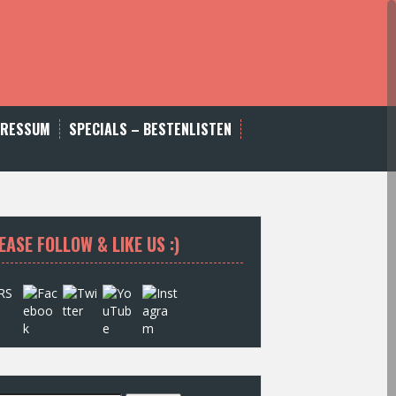
PRESSUM
SPECIALS – BESTENLISTEN
EASE FOLLOW & LIKE US :)