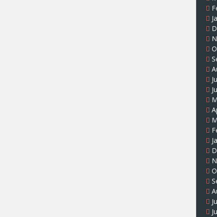
F
J
D
N
O
S
A
J
J
M
A
M
F
J
D
N
O
S
A
J
J