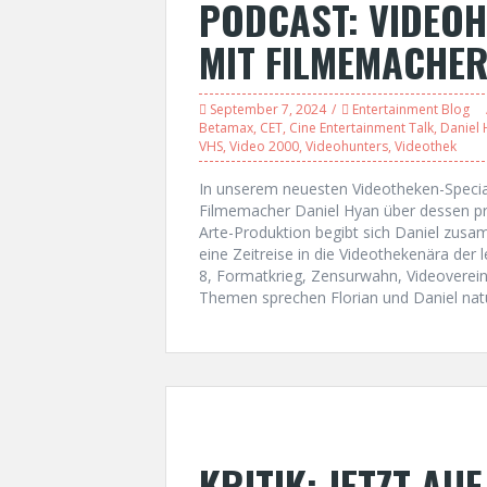
PODCAST: VIDEOH
MIT FILMEMACHER
September 7, 2024
Entertainment Blog
Betamax
,
CET
,
Cine Entertainment Talk
,
Daniel
VHS
,
Video 2000
,
Videohunters
,
Videothek
In unserem neuesten Videotheken-Specia
Filmemacher Daniel Hyan über dessen p
Arte-Produktion begibt sich Daniel zusa
eine Zeitreise in die Videothekenära der
8, Formatkrieg, Zensurwahn, Videoverein
Themen sprechen Florian und Daniel natü
KRITIK: JETZT AU