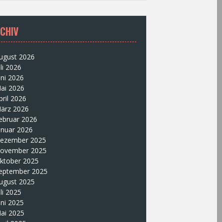
CHIV
ugust 2026
uli 2026
uni 2026
ai 2026
pril 2026
ärz 2026
ebruar 2026
anuar 2026
ezember 2025
ovember 2025
ktober 2025
eptember 2025
ugust 2025
uli 2025
uni 2025
ai 2025