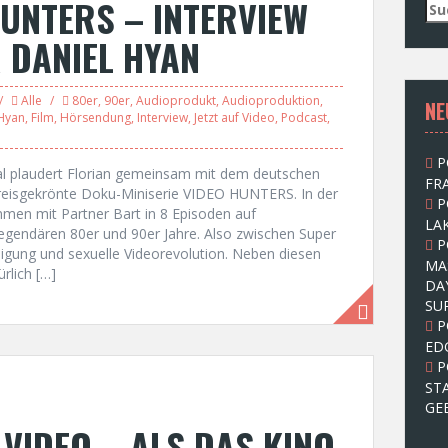
UNTERS – INTERVIEW
S
u
 DANIEL HYAN
c
h
e
Alle
80er
,
90er
,
Audioprodukt
,
Audioproduktion
,
NE
n
 Hyan
,
Film
,
Hörsendung
,
Interview
,
Jetzt auf Video
,
Podcast
,
n
a
P
c
l plaudert Florian gemeinsam mit dem deutschen
FRA
h
reisgekrönte Doku-Miniserie VIDEO HUNTERS. In der
P
:
mmen mit Partner Bart in 8 Episoden auf
LAK
 legendären 80er und 90er Jahre. Also zwischen Super
P
igung und sexuelle Videorevolution. Neben diesen
MA
rlich […]
DA
SU
P
ED
P
ST
GE
F VIDEO – ALS DAS KINO