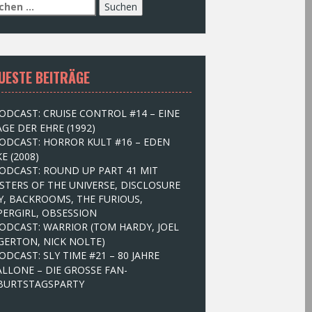
UESTE BEITRÄGE
ODCAST: CRUISE CONTROL #14 – EINE
GE DER EHRE (1992)
ODCAST: HORROR KULT #16 – EDEN
E (2008)
ODCAST: ROUND UP PART 41 MIT
STERS OF THE UNIVERSE, DISCLOSURE
Y, BACKROOMS, THE FURIOUS,
PERGIRL, OBSESSION
ODCAST: WARRIOR (TOM HARDY, JOEL
GERTON, NICK NOLTE)
ODCAST: SLY TIME #21 – 80 JAHRE
ALLONE – DIE GROSSE FAN-
BURTSTAGSPARTY