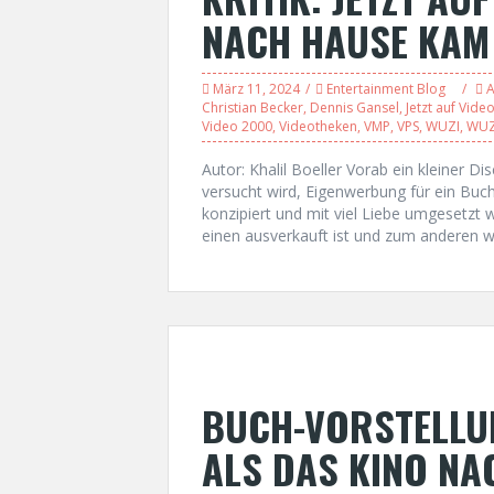
NACH HAUSE KAM
März 11, 2024
Entertainment Blog
A
Christian Becker
,
Dennis Gansel
,
Jetzt auf Vide
Video 2000
,
Videotheken
,
VMP
,
VPS
,
WUZI
,
WUZ
Autor: Khalil Boeller Vorab ein kleiner Di
versucht wird, Eigenwerbung für ein Buch
konzipiert und mit viel Liebe umgesetzt 
einen ausverkauft ist und zum anderen w
BUCH-VORSTELLUN
ALS DAS KINO NA