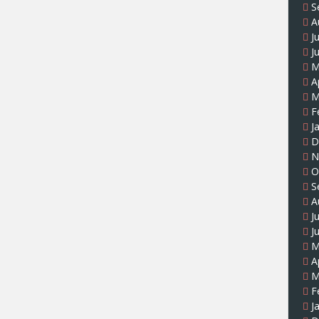
S
A
J
J
M
A
M
F
J
D
N
O
S
A
J
J
M
A
M
F
J