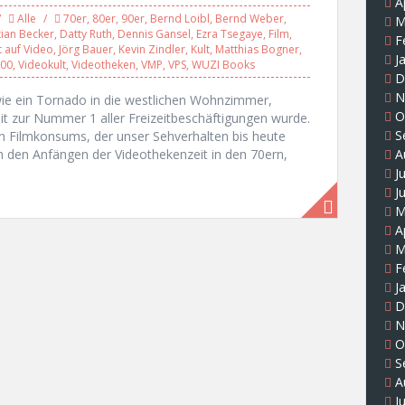
A
Alle
70er
,
80er
,
90er
,
Bernd Loibl
,
Bernd Weber
,
M
tian Becker
,
Datty Ruth
,
Dennis Gansel
,
Ezra Tsegaye
,
Film
,
F
t auf Video
,
Jörg Bauer
,
Kevin Zindler
,
Kult
,
Matthias Bogner
,
J
000
,
Videokult
,
Videotheken
,
VMP
,
VPS
,
WUZI Books
D
N
 wie ein Tornado in die westlichen Wohnzimmer,
O
it zur Nummer 1 aller Freizeitbeschäftigungen wurde.
S
 Filmkonsums, der unser Sehverhalten bis heute
n den Anfängen der Videothekenzeit in den 70ern,
A
J
J
M
A
M
F
J
D
N
O
S
A
J