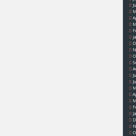
J
M
A
M
F
J
D
N
O
S
A
J
J
M
A
M
F
J
D
N
O