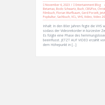
November 6, 2023
Entertainment Blog
Betamax
,
Bodo Schwartz
,
Buch
,
CBS/Fox
,
Chris
Filmbuch
,
Florian Wurfbaum
,
Gerd Porzelt
,
Jetz
Popkultur
,
Sachbuch
,
VCL
,
VHS
,
Video
,
Video 2
Inhalt: In den 80er Jahren fegte die VHS
sodass der Videorekorder in kürzester Ze
Es folgte eine Phase des hemmungslosen
beeinflusst. JETZT AUF VIDEO erzählt vo
dem Höhepunkt in […]