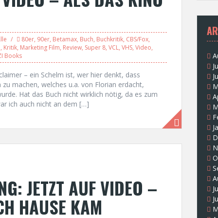
AR
lle
80er
,
90er
,
Betamax
,
Buch
,
Buchkritik
,
CBS/Fox
,
o
,
Kritik
,
Marketing Film
,
Review
,
Super 8
,
VCL
,
VHS
,
Video
,
A
I Books
J
sclaimer – ein Schelm ist, wer hier denkt, dass
J
 zu machen, welches u.a. von Florian erdacht,
M
wurde. Hat das Buch nicht wirklich nötig, da es zum
A
ar ich auch nicht an dem […]
M
F
J
D
N
O
S
A
G: JETZT AUF VIDEO –
J
CH HAUSE KAM
J
M