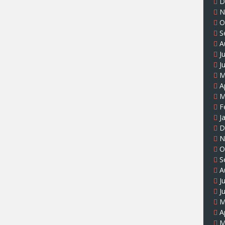
D
N
O
S
A
J
J
M
A
M
F
J
D
N
O
S
A
J
J
M
A
M