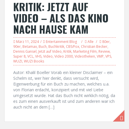
KRITIK: JETZT AUF
VIDEO – ALS DAS KINO
NACH HAUSE KAM
März 11, 2024
Entertainment Blog
Alle
80er
,
90er
,
Betamax
,
Buch
,
Buchkritik
,
CBS/Fox
,
Christian Becker
,
Dennis Gansel
,
Jetzt auf Video
,
Kritik
,
Marketing Film
,
Review
,
Super 8
,
VCL
,
VHS
,
Video
,
Video 2000
,
Videotheken
,
VMP
,
VPS
,
WUZI
,
WUZI Books
Autor: Khalil Boeller Vorab ein kleiner Disclaimer – ein
Schelm ist, wer hier denkt, dass versucht wird,
Eigenwerbung für ein Buch zu machen, welches u.a.
von Florian erdacht, konzipiert und mit viel Liebe
umgesetzt wurde. Hat das Buch nicht wirklich nötig, da
es zum einen ausverkauft ist und zum anderen war ich
auch nicht an dem […]