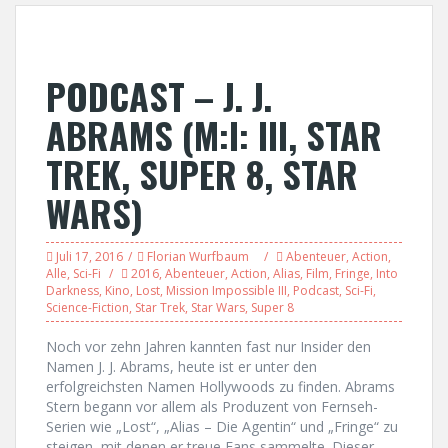
PODCAST – J. J.
ABRAMS (M:I: III, STAR
TREK, SUPER 8, STAR
WARS)
Juli 17, 2016
Florian Wurfbaum
Abenteuer
,
Action
,
Alle
,
Sci-Fi
2016
,
Abenteuer
,
Action
,
Alias
,
Film
,
Fringe
,
Into
Darkness
,
Kino
,
Lost
,
Mission Impossible III
,
Podcast
,
Sci-Fi
,
Science-Fiction
,
Star Trek
,
Star Wars
,
Super 8
Noch vor zehn Jahren kannten fast nur Insider den
Namen J. J. Abrams, heute ist er unter den
erfolgreichsten Namen Hollywoods zu finden. Abrams
Stern begann vor allem als Produzent von Fernseh-
Serien wie „Lost“, „Alias – Die Agentin“ und „Fringe“ zu
steigen, mit denen er treue Fans sammelte. Dieser