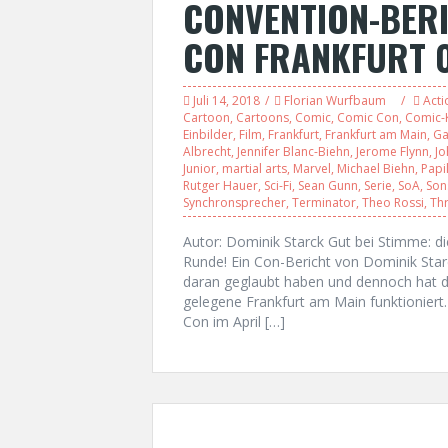
CONVENTION-BER
CON FRANKFURT 05
Juli 14, 2018
Florian Wurfbaum
Acti
Cartoon
,
Cartoons
,
Comic
,
Comic Con
,
Comic-K
Einbilder
,
Film
,
Frankfurt
,
Frankfurt am Main
,
G
Albrecht
,
Jennifer Blanc-Biehn
,
Jerome Flynn
,
Jo
Junior
,
martial arts
,
Marvel
,
Michael Biehn
,
Papil
Rutger Hauer
,
Sci-Fi
,
Sean Gunn
,
Serie
,
SoA
,
Son
Synchronsprecher
,
Terminator
,
Theo Rossi
,
Thr
Autor: Dominik Starck Gut bei Stimme: d
Runde! Ein Con-Bericht von Dominik S
daran geglaubt haben und dennoch hat d
gelegene Frankfurt am Main funktioniert
Con im April […]