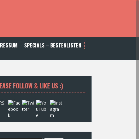
PRESSUM
SPECIALS – BESTENLISTEN
EASE FOLLOW & LIKE US :)