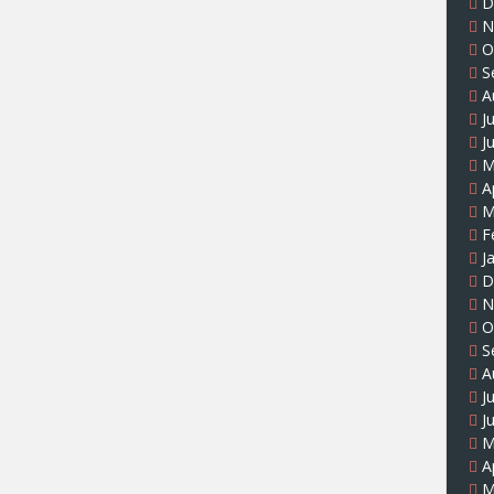
D
N
O
S
A
J
J
M
A
M
F
J
D
N
O
S
A
J
J
M
A
M