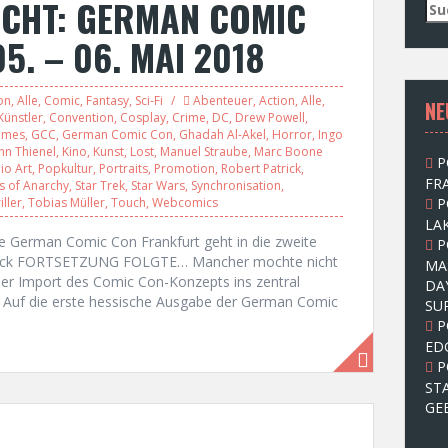
ICHT: GERMAN COMIC
S
u
. – 06. MAI 2018
c
h
e
on
,
Alle
,
Comic
,
Fantasy
,
Sci-Fi
Abenteuer
,
Action
,
Alle
,
NE
n
ünstler
,
Convention
,
Cosplay
,
Crime
,
DC
,
Drew Powell
,
n
ames
,
GCC
,
German Comic Con
,
Ghadah Al-Akel
,
Horror
,
Ingo
a
hn Thienel
,
Kino
,
Kunst
,
Lost
,
Manuel Straube
,
Marc Boone
P
c
io Art
,
Popkultur
,
Portraits
,
Promotion
,
Robert Patrick
,
FRA
s of Anarchy
,
Star Trek
,
Star Wars
,
Synchronisation
,
h
iller
,
Tobias Müller
,
Touch
,
Webcomics
P
:
LAK
ie German Comic Con Frankfurt geht in die zweite
P
tarck FORTSETZUNG FOLGTE… Mancher mochte nicht
MA
er Import des Comic Con-Konzepts ins zentral
DA
. Auf die erste hessische Ausgabe der German Comic
SU
P
ED
P
ST
GE