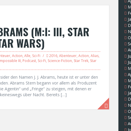
A
M
F
J
D
BRAMS (M:I: III, STAR
N
O
STAR WARS)
S
A
nteuer
,
Action
,
Alle
,
Sci-Fi
2016
,
Abenteuer
,
Action
,
Alias
,
J
mpossible III
,
Podcast
,
Sci-Fi
,
Science-Fiction
,
Star Trek
,
Star
J
M
A
sider den Namen J. J. Abrams, heute ist er unter den
M
nden. Abrams Stern begann vor allem als Produzent
F
ie Agentin“ und „Fringe“ zu steigen, mit denen er
J
keineswegs über Nacht. Bereits […]
D
N
O
S
A
J