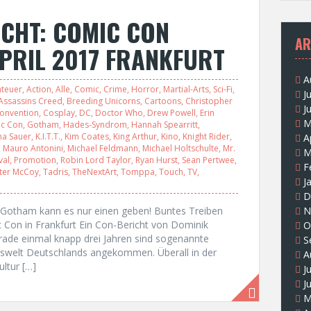
CHT: COMIC CON
AR
PRIL 2017 FRANKFURT
A
teuer
,
Action
,
Alle
,
Comic
,
Crime
,
Horror
,
Martial-Arts
,
Sci-Fi
,
J
Assassins Creed
,
Breeding Unicorns
,
Cartoons
,
Christopher
J
onvention
,
Cosplay
,
DC
,
Doctor Who
,
Drew Powell
,
Erin
M
c Con
,
Gotham
,
Hades-Syndrom
,
Hannah Spearritt
,
ha Sauer
,
K.I.T.T.
,
Kim Coates
,
King Arthur
,
Kino
,
Knight Rider
,
A
,
Mauro Antonini
,
Michael Feldmann
,
Michael Holtschulte
,
Mr.
M
val
,
Promotion
,
Robin Lord Taylor
,
Ryan Hurst
,
Sean Pertwee
,
F
ster McCoy
,
Tadris
,
TheNextArt
,
Tomppa
,
Touch
,
TV
,
J
D
n Gotham kann es nur einen geben! Buntes Treiben
N
 Con in Frankfurt Ein Con-Bericht von Dominik
O
de einmal knapp drei Jahren sind sogenannte
S
gswelt Deutschlands angekommen. Überall in der
A
ltur […]
J
J
M