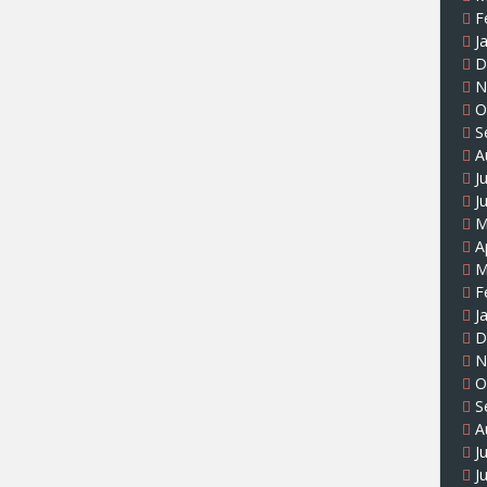
F
J
D
N
O
S
A
J
J
M
A
M
F
J
D
N
O
S
A
J
J