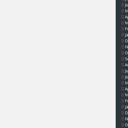
J
M
A
M
F
J
D
N
O
S
A
J
J
M
A
M
F
J
D
N
O