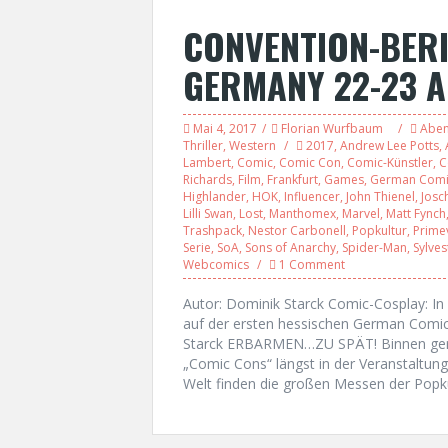
CONVENTION-BERI
GERMANY 22-23 A
Mai 4, 2017
Florian Wurfbaum
Aben
Thriller
,
Western
2017
,
Andrew Lee Potts
,
Lambert
,
Comic
,
Comic Con
,
Comic-Künstler
,
C
Richards
,
Film
,
Frankfurt
,
Games
,
German Comi
Highlander
,
HOK
,
Influencer
,
John Thienel
,
Josc
Lilli Swan
,
Lost
,
Manthomex
,
Marvel
,
Matt Fynch
Trashpack
,
Nestor Carbonell
,
Popkultur
,
Prime
Serie
,
SoA
,
Sons of Anarchy
,
Spider-Man
,
Sylve
Webcomics
1 Comment
Autor: Dominik Starck Comic-Cosplay: I
auf der ersten hessischen German Comic
Starck ERBARMEN…ZU SPÄT! Binnen gera
„Comic Cons“ längst in der Veranstaltun
Welt finden die großen Messen der Popku