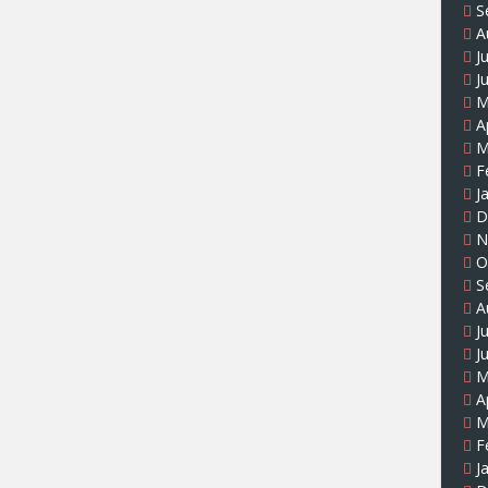
S
A
J
J
M
A
M
F
J
D
N
O
S
A
J
J
M
A
M
F
J