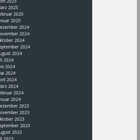
pril 2025
ärz 2025
ebruar 2025
anuar 2025
ezember 2024
ovember 2024
ktober 2024
eptember 2024
ugust 2024
uli 2024
uni 2024
ai 2024
pril 2024
ärz 2024
ebruar 2024
anuar 2024
ezember 2023
ovember 2023
ktober 2023
eptember 2023
ugust 2023
uli 2023