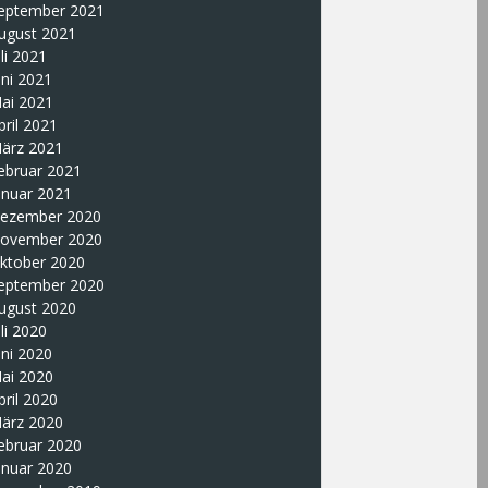
eptember 2021
ugust 2021
uli 2021
uni 2021
ai 2021
pril 2021
ärz 2021
ebruar 2021
anuar 2021
ezember 2020
ovember 2020
ktober 2020
eptember 2020
ugust 2020
uli 2020
uni 2020
ai 2020
pril 2020
ärz 2020
ebruar 2020
anuar 2020