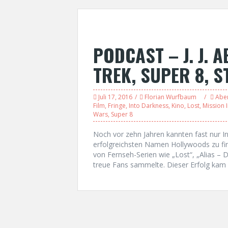
PODCAST – J. J. A
TREK, SUPER 8, 
Juli 17, 2016
Florian Wurfbaum
Abe
Film
,
Fringe
,
Into Darkness
,
Kino
,
Lost
,
Mission I
Wars
,
Super 8
Noch vor zehn Jahren kannten fast nur In
erfolgreichsten Namen Hollywoods zu fi
von Fernseh-Serien wie „Lost“, „Alias – D
treue Fans sammelte. Dieser Erfolg kam 