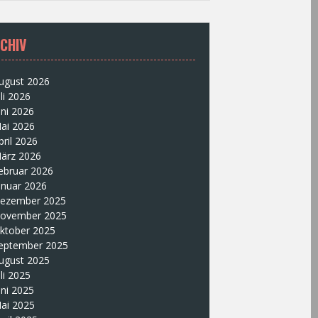
CHIV
ugust 2026
uli 2026
uni 2026
ai 2026
pril 2026
ärz 2026
ebruar 2026
anuar 2026
ezember 2025
ovember 2025
ktober 2025
eptember 2025
ugust 2025
uli 2025
uni 2025
ai 2025