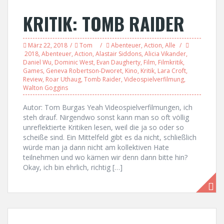
KRITIK: TOMB RAIDER
März 22, 2018
Tom
Abenteuer
,
Action
,
Alle
2018
,
Abenteuer
,
Action
,
Alastair Siddons
,
Alicia Vikander
,
Daniel Wu
,
Dominic West
,
Evan Daugherty
,
Film
,
Filmkritik
,
Games
,
Geneva Robertson-Dworet
,
Kino
,
Kritik
,
Lara Croft
,
Review
,
Roar Uthaug
,
Tomb Raider
,
Videospielverfilmung
,
Walton Goggins
Autor: Tom Burgas Yeah Videospielverfilmungen, ich
steh drauf. Nirgendwo sonst kann man so oft völlig
unreflektierte Kritiken lesen, weil die ja so oder so
scheiße sind. Ein Mittelfeld gibt es da nicht, schließlich
würde man ja dann nicht am kollektiven Hate
teilnehmen und wo kämen wir denn dann bitte hin?
Okay, ich bin ehrlich, richtig […]