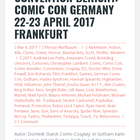
COMIC CON GERMANY
22-23 APRIL 2017
FRANKFURT
Mai 4, 2017
Florian Wurfbaum
Abenteuer
,
Action
,
Alle
,
Comic
,
Crime
,
Horror
,
Martial-Arts
,
Sci-Fi
,
Thriller
,
Western
2017
,
Andrew Lee Potts
,
Assassins Creed
,
Breeding
Unicorns
,
Cartoons
,
Christopher Lambert
,
Comic
,
Comic Con
,
Comic-Künstler
,
Convention
,
Cosplay
,
DC
,
Doctor Who
,
Drew
Powell
,
Erin Richards
,
Film
,
Frankfurt
,
Games
,
German Comic
Con
,
Gotham
,
Hades-Syndrom
,
Hannah Spearritt
,
Highlander
,
HOK
,
Influencer
,
John Thienel
,
Joscha Sauer
,
K.I.T.T.
,
Kim Coates
,
King Arthur
,
Kino
,
Knight Rider
,
Lilli Swan
,
Lost
,
Manthomex
,
Marvel
,
Matt Fynch
,
Mauro Antonini
,
Michael Feldmann
,
Michael
Holtschulte
,
Mr. Trashpack
,
Nestor Carbonell
,
Popkultur
,
Primeval
,
Promotion
,
Robin Lord Taylor
,
Ryan Hurst
,
Sean
Pertwee
,
Serie
,
SoA
,
Sons of Anarchy
,
Spider-Man
,
Sylvester
McCoy
,
Tadris
,
TheNextArt
,
Tomppa
,
Touch
,
TV
,
Webcomics
1 Comment
Autor: Dominik Starck Comic-Cosplay: In Gotham kann