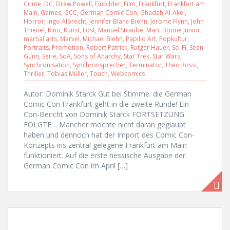
Crime
,
DC
,
Drew Powell
,
Einbilder
,
Film
,
Frankfurt
,
Frankfurt am
Main
,
Games
,
GCC
,
German Comic Con
,
Ghadah Al-Akel
,
Horror
,
Ingo Albrecht
,
Jennifer Blanc-Biehn
,
Jerome Flynn
,
John
Thienel
,
Kino
,
Kunst
,
Lost
,
Manuel Straube
,
Marc Boone Junior
,
martial arts
,
Marvel
,
Michael Biehn
,
Papilio Art
,
Popkultur
,
Portraits
,
Promotion
,
Robert Patrick
,
Rutger Hauer
,
Sci-Fi
,
Sean
Gunn
,
Serie
,
SoA
,
Sons of Anarchy
,
Star Trek
,
Star Wars
,
Synchronisation
,
Synchronsprecher
,
Terminator
,
Theo Rossi
,
Thriller
,
Tobias Müller
,
Touch
,
Webcomics
Autor: Dominik Starck Gut bei Stimme: die German
Comic Con Frankfurt geht in die zweite Runde! Ein
Con-Bericht von Dominik Starck FORTSETZUNG
FOLGTE… Mancher mochte nicht daran geglaubt
haben und dennoch hat der Import des Comic Con-
Konzepts ins zentral gelegene Frankfurt am Main
funktioniert. Auf die erste hessische Ausgabe der
German Comic Con im April […]