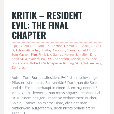
KRITIK – RESIDENT
EVIL: THE FINAL
CHAPTER
Juli 12, 2017
Tom
Action
,
Horror
2016
,
2017
,
3-
D
,
Action
,
Ali Larter
,
Blu-Ray
,
Capcom
,
Claire Redfield
,
DVD
,
Eoin Macken
,
Film
,
Filmkritik
,
Games
,
Horror
,
Iain Glen
,
Kino
,
Kritik
,
Milla Jovovich
,
Paul W.S. Anderson
,
Review
,
Ruby Rose
,
Sci-Fi
,
Shawn Roberts
,
Videospielverfilmung
,
VOD
,
William Levy
,
Zombies
Autor: Tom Burgas „Resident Evil“ ist ein schwieriges
Pflaster. Ist man als Fan verklärt? Darf man die Spiele
und die Filme überhaupt in einem Atemzug nennen?
Ich sage mittlerweile, man muss sogar!! „Resident Evil“
ist zu einem riesigen Franchise verkommen: Bücher,
Spiele, Comics, animierte Filme, alles hat man
mittlerweile aufgefahren, doch nichts polarisiert so
sehr […]