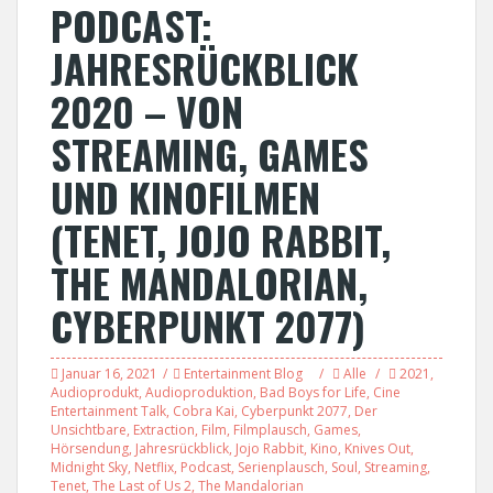
PODCAST:
JAHRESRÜCKBLICK
2020 – VON
STREAMING, GAMES
UND KINOFILMEN
(TENET, JOJO RABBIT,
THE MANDALORIAN,
CYBERPUNKT 2077)
Januar 16, 2021
Entertainment Blog
Alle
2021
,
Audioprodukt
,
Audioproduktion
,
Bad Boys for Life
,
Cine
Entertainment Talk
,
Cobra Kai
,
Cyberpunkt 2077
,
Der
Unsichtbare
,
Extraction
,
Film
,
Filmplausch
,
Games
,
Hörsendung
,
Jahresrückblick
,
Jojo Rabbit
,
Kino
,
Knives Out
,
Midnight Sky
,
Netflix
,
Podcast
,
Serienplausch
,
Soul
,
Streaming
,
Tenet
,
The Last of Us 2
,
The Mandalorian