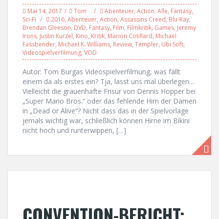
Mai 14, 2017
Tom
Abenteuer
,
Action
,
Alle
,
Fantasy
,
Sci-Fi
2016
,
Abenteuer
,
Action
,
Assassins Creed
,
Blu-Ray
,
Brendan Gleeson
,
DVD
,
Fantasy
,
Film
,
Filmkritik
,
Games
,
Jeremy
Irons
,
Justin Kurzel
,
Kino
,
Kritik
,
Marion Cotillard
,
Michael
Fassbender
,
Michael K. Williams
,
Review
,
Templer
,
Ubi Soft
,
Videospielverfilmung
,
VOD
Autor: Tom Burgas Videospielverfilmung, was fällt
einem da als erstes ein? Tja, lasst uns mal überlegen…
Vielleicht die grauenhafte Frisur von Dennis Hopper bei
„Super Mario Bros.“ oder das fehlende Hirn der Damen
in „Dead or Alive“? Nicht dass das in der Spielvorlage
jemals wichtig war, schließlich können Hirne im Bikini
nicht hoch und runterwippen, […]
CONVENTION-BERICHT: