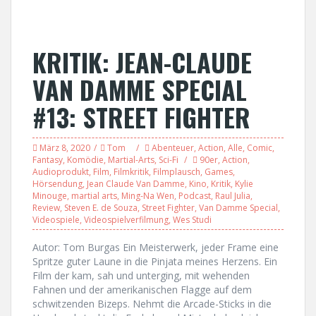
KRITIK: JEAN-CLAUDE
VAN DAMME SPECIAL
#13: STREET FIGHTER
März 8, 2020
Tom
Abenteuer
,
Action
,
Alle
,
Comic
,
Fantasy
,
Komödie
,
Martial-Arts
,
Sci-Fi
90er
,
Action
,
Audioprodukt
,
Film
,
Filmkritik
,
Filmplausch
,
Games
,
Hörsendung
,
Jean Claude Van Damme
,
Kino
,
Kritik
,
Kylie
Minouge
,
martial arts
,
Ming-Na Wen
,
Podcast
,
Raul Julia
,
Review
,
Steven E. de Souza
,
Street Fighter
,
Van Damme Special
,
Videospiele
,
Videospielverfilmung
,
Wes Studi
Autor: Tom Burgas Ein Meisterwerk, jeder Frame eine
Spritze guter Laune in die Pinjata meines Herzens. Ein
Film der kam, sah und unterging, mit wehenden
Fahnen und der amerikanischen Flagge auf dem
schwitzenden Bizeps. Nehmt die Arcade-Sticks in die