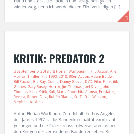
Hand und steckt die Fackeln und Mistgabeln gleich
wieder weg, denn ich werde diesen Film verteidigen […]
KRITIK: PREDATOR 2
September 6, 2018
Florian Wurfbaum
Action
,
Alle
,
Horror
,
Thriller
1990
,
2018
,
90er
,
Action
,
Adam Baldwin
,
Bill Paxton
,
Blu-Ray
,
Comic
,
Danny Glover
,
DVD
,
Film
,
Filmkritik
,
Games
,
Gary Busey
,
Horror
,
Jim Thomas
,
Joel Silver
,
John
Thomas
,
Kino
,
Kritik
,
Kult
,
Maria Chonchita Alonso
,
Predator
,
Review
,
Robert Davi
,
Rubén Blades
,
Sci-Fi
,
Stan Winston
,
Stephen Hopkins
Autor: Florian Wurfbaum Zum Inhalt: Im Los Angeles
des Jahres 1997 ist die Bandenkriminalität exorbitant
gestiegen und die Polizei muss teilweise tatenlos bei
den Kriegen der verfeindeten Banden zusehen. Bei