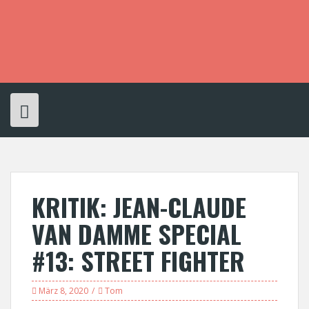
S
k
i
p
t
o
c
o
n
t
e
n
t
KRITIK: JEAN-CLAUDE
VAN DAMME SPECIAL
#13: STREET FIGHTER
März 8, 2020
Tom