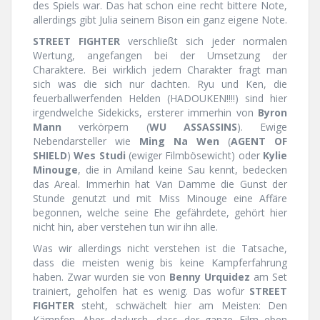
des Spiels war. Das hat schon eine recht bittere Note,
allerdings gibt Julia seinem Bison ein ganz eigene Note.
STREET FIGHTER
verschließt sich jeder normalen
Wertung, angefangen bei der Umsetzung der
Charaktere. Bei wirklich jedem Charakter fragt man
sich was die sich nur dachten. Ryu und Ken, die
feuerballwerfenden Helden (HADOUKEN!!!!) sind hier
irgendwelche Sidekicks, ersterer immerhin von
Byron
Mann
verkörpern (
WU ASSASSINS
). Ewige
Nebendarsteller wie
Ming Na Wen
(
AGENT OF
SHIELD
)
Wes Studi
(ewiger Filmbösewicht) oder
Kylie
Minouge
, die in Amiland keine Sau kennt, bedecken
das Areal. Immerhin hat Van Damme die Gunst der
Stunde genutzt und mit Miss Minouge eine Affäre
begonnen, welche seine Ehe gefährdete, gehört hier
nicht hin, aber verstehen tun wir ihn alle.
Was wir allerdings nicht verstehen ist die Tatsache,
dass die meisten wenig bis keine Kampferfahrung
haben. Zwar wurden sie von
Benny Urquidez
am Set
trainiert, geholfen hat es wenig. Das wofür
STREET
FIGHTER
steht, schwächelt hier am Meisten: Den
Kämpfen. Aber dadurch, dass der ganze Film eben