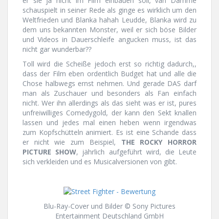
er sie ja nicht im Film einbauen soll, van Damme
schauspielt in seiner Rede als ginge es wirklich um den
Weltfrieden und Blanka hahah Leudde, Blanka wird zu
dem uns bekannten Monster, weil er sich böse Bilder
und Videos in Dauerschleife angucken muss, ist das
nicht gar wunderbar??
Toll wird die Scheiße jedoch erst so richtig dadurch,,
dass der Film eben ordentlich Budget hat und alle die
Chose halbwegs ernst nehmen. Und gerade DAS darf
man als Zuschauer und besonders als Fan einfach
nicht. Wer ihn allerdings als das sieht was er ist, pures
unfreiwilliges Comedygold, der kann den Sekt knallen
lassen und jedes mal einen heben wenn irgendwas
zum Kopfschütteln animiert. Es ist eine Schande dass
er nicht wie zum Beispiel,
THE ROCKY HORROR
PICTURE SHOW
, jährlich aufgeführt wird, die Leute
sich verkleiden und es Musicalversionen von gibt.
Blu-Ray-Cover und Bilder © Sony Pictures
Entertainment Deutschland GmbH