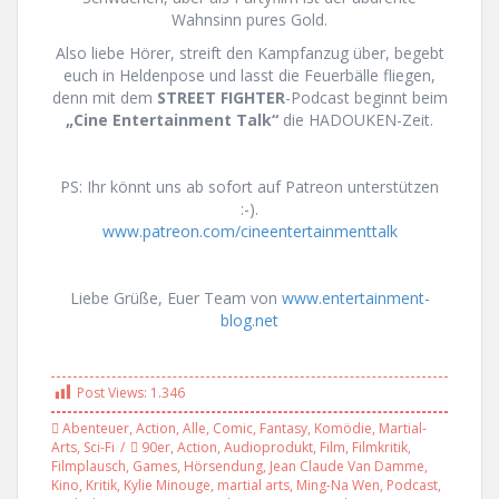
Wahnsinn pures Gold.
Also liebe Hörer, streift den Kampfanzug über, begebt
euch in Heldenpose und lasst die Feuerbälle fliegen,
denn mit dem
STREET FIGHTER
-Podcast beginnt beim
„Cine Entertainment Talk“
die HADOUKEN-Zeit.
PS: Ihr könnt uns ab sofort auf Patreon unterstützen
:-).
www.patreon.com/cineentertainmenttalk
Liebe Grüße, Euer Team von
www.entertainment-
blog.net
Post Views:
1.346
Abenteuer
,
Action
,
Alle
,
Comic
,
Fantasy
,
Komödie
,
Martial-
Arts
,
Sci-Fi
90er
,
Action
,
Audioprodukt
,
Film
,
Filmkritik
,
Filmplausch
,
Games
,
Hörsendung
,
Jean Claude Van Damme
,
Kino
,
Kritik
,
Kylie Minouge
,
martial arts
,
Ming-Na Wen
,
Podcast
,