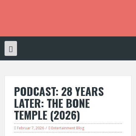
S
k
i
p
t
o
c
o
n
t
e
n
t
PODCAST: 28 YEARS
LATER: THE BONE
TEMPLE (2026)
Februar 7, 2026
Entertainment Blog