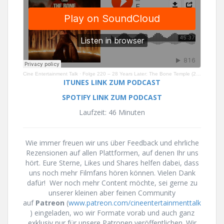
Cine Entertainment Talk
·
Folge 220 – 28 Years Later: The Bone Temple (2026)
ITUNES LINK ZUM PODCAST
SPOTIFY LINK ZUM PODCAST
Laufzeit: 46 Minuten
Wie immer freuen wir uns über Feedback und ehrliche
Rezensionen auf allen Plattformen, auf denen Ihr uns
hört. Eure Sterne, Likes und Shares helfen dabei, dass
uns noch mehr Filmfans hören können. Vielen Dank
dafür! Wer noch mehr Content möchte, sei gerne zu
unserer kleinen aber feinen Community
auf
Patreon
(
www.patreon.com/cineentertainmenttalk
) eingeladen, wo wir Formate vorab und auch ganz
exklusiv nur für unsere Patronen veröffentlichen. Wir