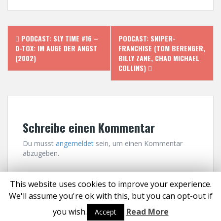
P
PODCAST: SLY TIME #16 –
PODCAST: SNIPER-
D-TOX: IM AUGE DER ANGST
FRANCHISE (TOM BERENGER,
o
(2002)
BILLY ZANE, CHAD MICHAEL
COLLINS)
s
t
n
Schreibe einen Kommentar
a
Du musst
angemeldet
sein, um einen Kommentar
v
abzugeben.
i
This website uses cookies to improve your experience.
g
We'll assume you're ok with this, but you can opt-out if
Proudly powered by WordPress
|
Theme:
Solon
by aThemes
a
you wish.
Read More
Accept