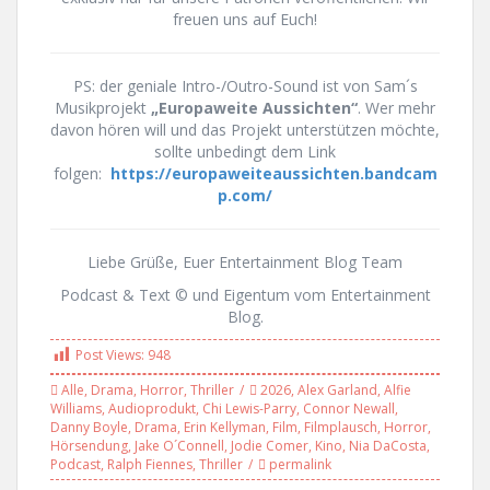
freuen uns auf Euch!
PS: der geniale Intro-/Outro-Sound ist von Sam´s
Musikprojekt
„Europaweite Aussichten“
. Wer mehr
davon hören will und das Projekt unterstützen möchte,
sollte unbedingt dem Link
folgen:
https://europaweiteaussichten.bandcam
p.com/
Liebe Grüße, Euer Entertainment Blog Team
Podcast & Text © und Eigentum vom Entertainment
Blog.
Post Views:
948
Alle
,
Drama
,
Horror
,
Thriller
2026
,
Alex Garland
,
Alfie
Williams
,
Audioprodukt
,
Chi Lewis-Parry
,
Connor Newall
,
Danny Boyle
,
Drama
,
Erin Kellyman
,
Film
,
Filmplausch
,
Horror
,
Hörsendung
,
Jake O´Connell
,
Jodie Comer
,
Kino
,
Nia DaCosta
,
Podcast
,
Ralph Fiennes
,
Thriller
permalink