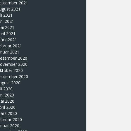
eptember 2021
ugust 2021
uli 2021
uni 2021
ai 2021
pril 2021
ärz 2021
ebruar 2021
anuar 2021
ezember 2020
ovember 2020
ktober 2020
eptember 2020
ugust 2020
uli 2020
uni 2020
ai 2020
pril 2020
ärz 2020
ebruar 2020
anuar 2020