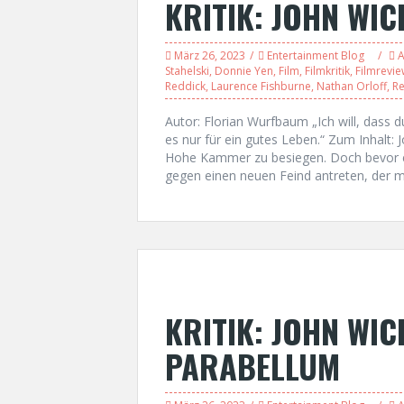
KRITIK: JOHN WIC
März 26, 2023
Entertainment Blog
A
Stahelski
,
Donnie Yen
,
Film
,
Filmkritik
,
Filmrevie
Reddick
,
Laurence Fishburne
,
Nathan Orloff
,
Re
Autor: Florian Wurfbaum „Ich will, dass d
es nur für ein gutes Leben.“ Zum Inhalt:
Hohe Kammer zu besiegen. Doch bevor er
gegen einen neuen Feind antreten, der m
KRITIK: JOHN WIC
PARABELLUM