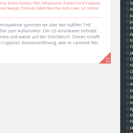
S
ama
,
Emilio Estevez
,
Film
,
Filmplausch
,
Francis Ford Coppola
,
trick Swayze
,
Podcast
,
Ralph Macchio
,
Rob Lowe
,
S.E. Hinton
,
A
J
J
trospektive sprechen wir über den Kultfilm THE
M
ßer zum Außenseiter. Der US-Amerikaner befindet
A
rriere und wartet auf den Durchbruch. Diesen schafft
M
d Coppola‘s Romanverfilmung, aber er sammelt hier
F
J
D
N
O
S
A
J
J
M
A
M
F
J