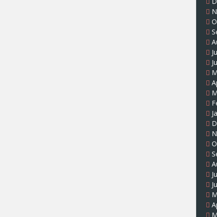
D
N
O
S
A
J
J
M
A
M
F
J
D
N
O
S
A
J
J
M
A
M