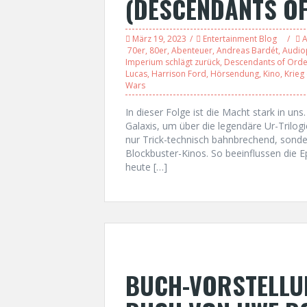
(DESCENDANTS OF
März 19, 2023
Entertainment Blog
A
70er
,
80er
,
Abenteuer
,
Andreas Bardét
,
Audio
Imperium schlägt zurück
,
Descendants of Orde
Lucas
,
Harrison Ford
,
Hörsendung
,
Kino
,
Krieg
Wars
In dieser Folge ist die Macht stark in uns
Galaxis, um über die legendäre Ur-Trilo
nur Trick-technisch bahnbrechend, sonde
Blockbuster-Kinos. So beeinflussen die 
heute […]
BUCH-VORSTELLUN