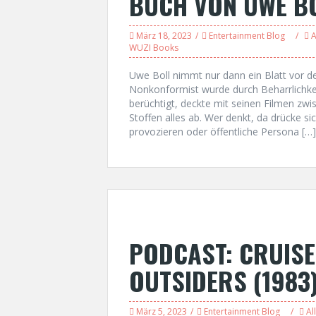
BUCH VON UWE B
März 18, 2023
Entertainment Blog
A
WUZI Books
Uwe Boll nimmt nur dann ein Blatt vor d
Nonkonformist wurde durch Beharrlichke
berüchtigt, deckte mit seinen Filmen zwi
Stoffen alles ab. Wer denkt, da drücke si
provozieren oder öffentliche Persona […]
PODCAST: CRUISE
OUTSIDERS (1983
März 5, 2023
Entertainment Blog
Al