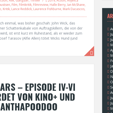
ction
,
Alle
,
Gangster
,
Thriller
2019
,
Action
,
Anjelica
austsen
,
Film
,
Filmkritik
,
Filmreview
,
Halle Berry
,
Ian McShane
,
o
,
Kritik
,
Lance Reddick
,
Laurence Fishburne
,
Mark Dacascos
,
AR
noch einmal, was bisher geschah: John Wick, das
ner Schattenkabale von Auftragskillern, die von der
A
rd, ist erst kurz im Ruhestand, als er wieder zum
J
sef Tarasov (Alfie Allen) tötet Wicks Hund (und
J
M
A
M
F
J
D
N
O
ARS – EPISODE IV-VI
S
DET VON KINO+ UND
A
J
 BANTHAPOODOO
J
M