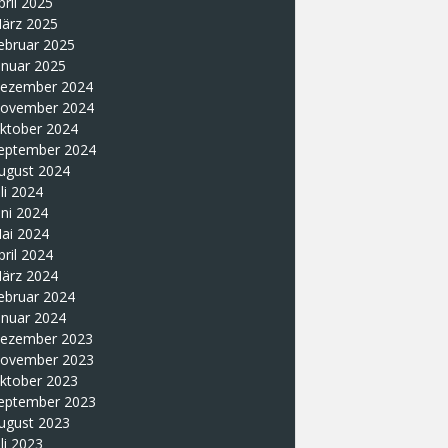
pril 2025
ärz 2025
ebruar 2025
anuar 2025
ezember 2024
ovember 2024
ktober 2024
eptember 2024
ugust 2024
uli 2024
uni 2024
ai 2024
pril 2024
ärz 2024
ebruar 2024
anuar 2024
ezember 2023
ovember 2023
ktober 2023
eptember 2023
ugust 2023
uli 2023