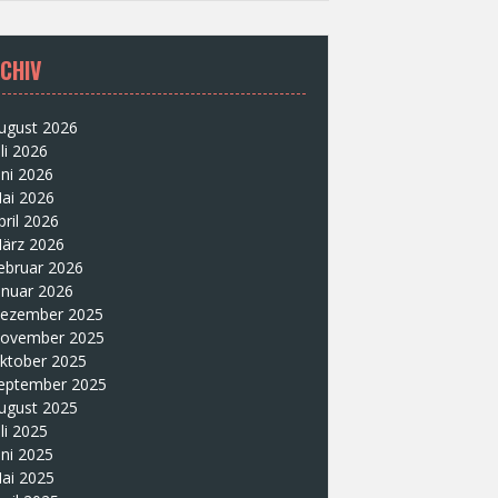
CHIV
ugust 2026
uli 2026
uni 2026
ai 2026
pril 2026
ärz 2026
ebruar 2026
anuar 2026
ezember 2025
ovember 2025
ktober 2025
eptember 2025
ugust 2025
uli 2025
uni 2025
ai 2025