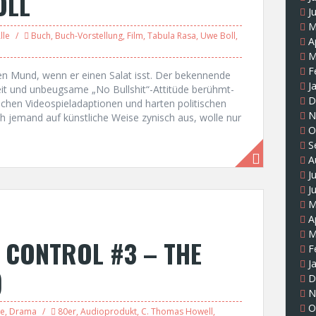
OLL
J
M
lle
Buch
,
Buch-Vorstellung
,
Film
,
Tabula Rasa
,
Uwe Boll
,
A
M
F
en Mund, wenn er einen Salat isst. Der bekennende
J
it und unbeugsame „No Bullshit“-Attitüde berühmt-
D
schen Videospieladaptionen und harten politischen
N
ch jemand auf künstliche Weise zynisch aus, wolle nur
O
S
A
J
J
M
A
M
 CONTROL #3 – THE
F
J
)
D
N
O
le
,
Drama
80er
,
Audioprodukt
,
C. Thomas Howell
,