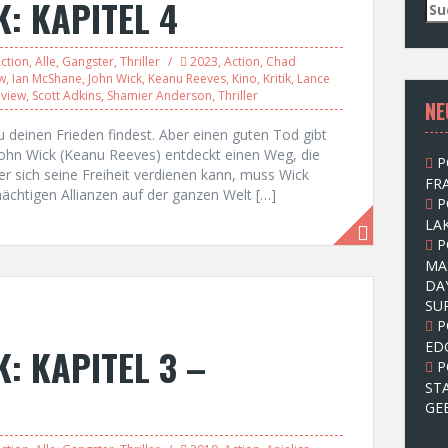
K: KAPITEL 4
S
u
c
ction
,
Alle
,
Gangster
,
Thriller
2023
,
Action
,
Chad
h
w
,
Ian McShane
,
John Wick
,
Keanu Reeves
,
Kino
,
Kritik
,
Lance
e
view
,
Scott Adkins
,
Shamier Anderson
,
Thriller
NE
n
n
u deinen Frieden findest. Aber einen guten Tod gibt
a
 John Wick (Keanu Reeves) entdeckt einen Weg, die
P
c
 sich seine Freiheit verdienen kann, muss Wick
FRA
h
ächtigen Allianzen auf der ganzen Welt […]
P
:
LAK
P
MA
DA
SU
P
ED
K: KAPITEL 3 –
P
ST
GE