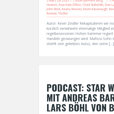
März 26, 2023
Entertainment Blog
A
Huston
,
Asia Kate Dillon
,
Chad Stahelski
,
Dan L
John Wick
,
Keanu Reeves
,
Kevin Kavanaugh
,
Kin
Review
,
Thriller
Autor: Kevin Zindler Rekapitulieren wir 
kürzlich verwitwete ehemalige Mitglied ei
regelbesessenen Hohen Kammer regiert wi
Handeln gezwungen wird. Mafiosi-Sohn Io
stiehlt sein geliebtes Auto), den seine […]
PODCAST: STAR W
MIT ANDREAS BAR
LARS BÖHL VON