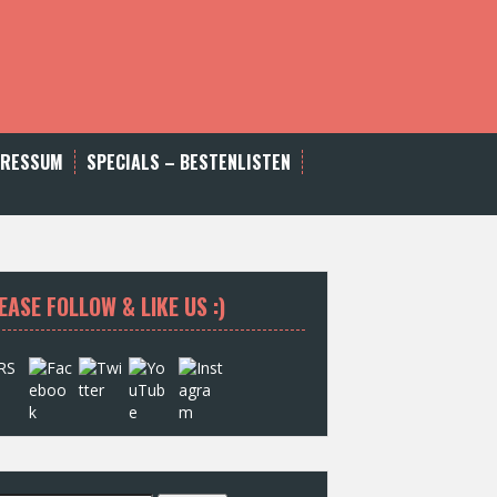
PRESSUM
SPECIALS – BESTENLISTEN
EASE FOLLOW & LIKE US :)