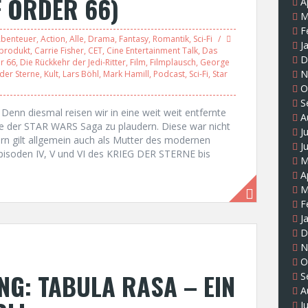
 ORDER 66)
A
M
F
benteuer
,
Action
,
Alle
,
Drama
,
Fantasy
,
Romantik
,
Sci-Fi
J
produkt
,
Carrie Fisher
,
CET
,
Cine Entertainment Talk
,
Das
D
r 66
,
Die Rückkehr der Jedi-Ritter
,
Film
,
Filmplausch
,
George
N
 der Sterne
,
Kult
,
Lars Böhl
,
Mark Hamill
,
Podcast
,
Sci-Fi
,
Star
O
S
. Denn diesmal reisen wir in eine weit weit entfernte
A
gie der STAR WARS Saga zu plaudern. Diese war nicht
J
rn gilt allgemein auch als Mutter des modernen
J
Episoden IV, V und VI des KRIEG DER STERNE bis
M
A
M
F
J
D
N
O
G: TABULA RASA – EIN
S
A
J