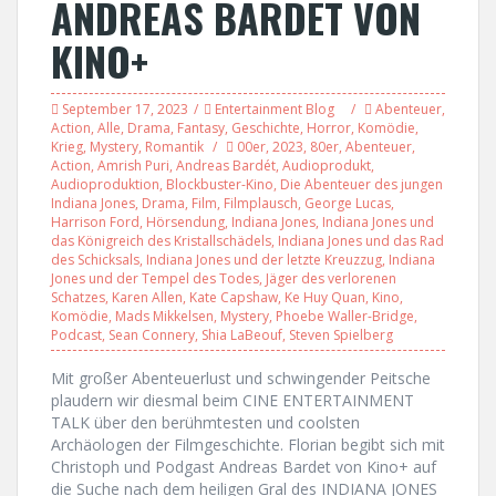
ANDREAS BARDET VON
KINO+
September 17, 2023
Entertainment Blog
Abenteuer
,
Action
,
Alle
,
Drama
,
Fantasy
,
Geschichte
,
Horror
,
Komödie
,
Krieg
,
Mystery
,
Romantik
00er
,
2023
,
80er
,
Abenteuer
,
Action
,
Amrish Puri
,
Andreas Bardét
,
Audioprodukt
,
Audioproduktion
,
Blockbuster-Kino
,
Die Abenteuer des jungen
Indiana Jones
,
Drama
,
Film
,
Filmplausch
,
George Lucas
,
Harrison Ford
,
Hörsendung
,
Indiana Jones
,
Indiana Jones und
das Königreich des Kristallschädels
,
Indiana Jones und das Rad
des Schicksals
,
Indiana Jones und der letzte Kreuzzug
,
Indiana
Jones und der Tempel des Todes
,
Jäger des verlorenen
Schatzes
,
Karen Allen
,
Kate Capshaw
,
Ke Huy Quan
,
Kino
,
Komödie
,
Mads Mikkelsen
,
Mystery
,
Phoebe Waller-Bridge
,
Podcast
,
Sean Connery
,
Shia LaBeouf
,
Steven Spielberg
Mit großer Abenteuerlust und schwingender Peitsche
plaudern wir diesmal beim CINE ENTERTAINMENT
TALK über den berühmtesten und coolsten
Archäologen der Filmgeschichte. Florian begibt sich mit
Christoph und Podgast Andreas Bardet von Kino+ auf
die Suche nach dem heiligen Gral des INDIANA JONES