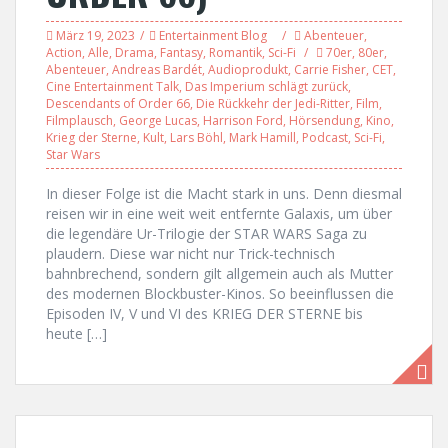
März 19, 2023
Entertainment Blog
Abenteuer
,
Action
,
Alle
,
Drama
,
Fantasy
,
Romantik
,
Sci-Fi
70er
,
80er
,
Abenteuer
,
Andreas Bardét
,
Audioprodukt
,
Carrie Fisher
,
CET
,
Cine Entertainment Talk
,
Das Imperium schlägt zurück
,
Descendants of Order 66
,
Die Rückkehr der Jedi-Ritter
,
Film
,
Filmplausch
,
George Lucas
,
Harrison Ford
,
Hörsendung
,
Kino
,
Krieg der Sterne
,
Kult
,
Lars Böhl
,
Mark Hamill
,
Podcast
,
Sci-Fi
,
Star Wars
In dieser Folge ist die Macht stark in uns. Denn diesmal
reisen wir in eine weit weit entfernte Galaxis, um über
die legendäre Ur-Trilogie der STAR WARS Saga zu
plaudern. Diese war nicht nur Trick-technisch
bahnbrechend, sondern gilt allgemein auch als Mutter
des modernen Blockbuster-Kinos. So beeinflussen die
Episoden IV, V und VI des KRIEG DER STERNE bis
heute […]