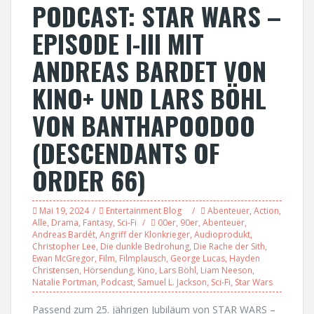
PODCAST: STAR WARS –
EPISODE I-III MIT
ANDREAS BARDET VON
KINO+ UND LARS BÖHL
VON BANTHAPOODOO
(DESCENDANTS OF
ORDER 66)
Mai 19, 2024
Entertainment Blog
Abenteuer
,
Action
,
Alle
,
Drama
,
Fantasy
,
Sci-Fi
00er
,
90er
,
Abenteuer
,
Andreas Bardét
,
Angriff der Klonkrieger
,
Audioprodukt
,
Christopher Lee
,
Die dunkle Bedrohung
,
Die Rache der Sith
,
Ewan McGregor
,
Film
,
Filmplausch
,
George Lucas
,
Hayden
Christensen
,
Hörsendung
,
Kino
,
Lars Böhl
,
Liam Neeson
,
Natalie Portman
,
Podcast
,
Samuel L. Jackson
,
Sci-Fi
,
Star Wars
Passend zum 25. jährigen Jubiläum von STAR WARS –