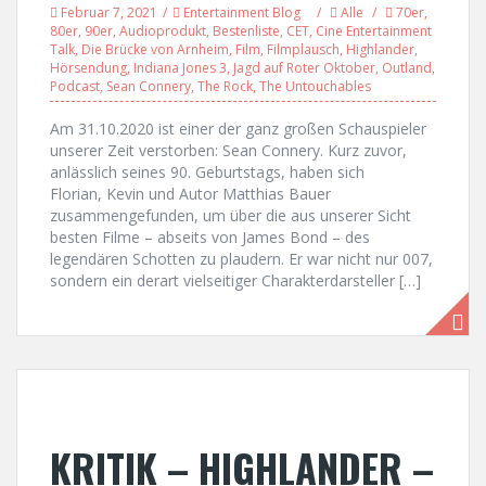
Februar 7, 2021
Entertainment Blog
Alle
70er
,
80er
,
90er
,
Audioprodukt
,
Bestenliste
,
CET
,
Cine Entertainment
Talk
,
Die Brücke von Arnheim
,
Film
,
Filmplausch
,
Highlander
,
Hörsendung
,
Indiana Jones 3
,
Jagd auf Roter Oktober
,
Outland
,
Podcast
,
Sean Connery
,
The Rock
,
The Untouchables
Am 31.10.2020 ist einer der ganz großen Schauspieler
unserer Zeit verstorben: Sean Connery. Kurz zuvor,
anlässlich seines 90. Geburtstags, haben sich
Florian, Kevin und Autor Matthias Bauer
zusammengefunden, um über die aus unserer Sicht
besten Filme – abseits von James Bond – des
legendären Schotten zu plaudern. Er war nicht nur 007,
sondern ein derart vielseitiger Charakterdarsteller […]
KRITIK – HIGHLANDER –