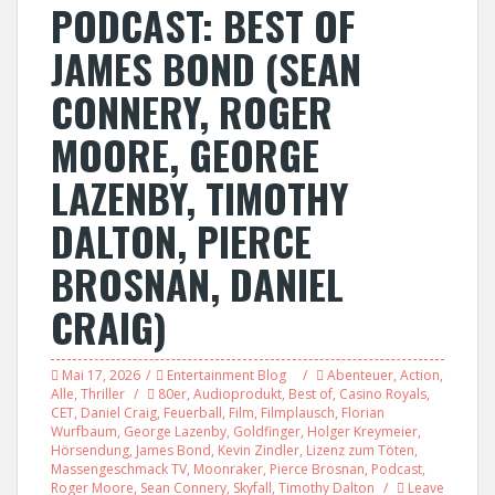
PODCAST: BEST OF
JAMES BOND (SEAN
CONNERY, ROGER
MOORE, GEORGE
LAZENBY, TIMOTHY
DALTON, PIERCE
BROSNAN, DANIEL
CRAIG)
Mai 17, 2026
Entertainment Blog
Abenteuer
,
Action
,
Alle
,
Thriller
80er
,
Audioprodukt
,
Best of
,
Casino Royals
,
CET
,
Daniel Craig
,
Feuerball
,
Film
,
Filmplausch
,
Florian
Wurfbaum
,
George Lazenby
,
Goldfinger
,
Holger Kreymeier
,
Hörsendung
,
James Bond
,
Kevin Zindler
,
Lizenz zum Töten
,
Massengeschmack TV
,
Moonraker
,
Pierce Brosnan
,
Podcast
,
Roger Moore
,
Sean Connery
,
Skyfall
,
Timothy Dalton
Leave