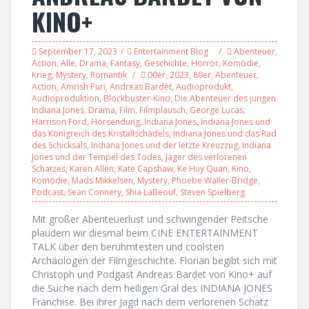
KINO+
September 17, 2023
Entertainment Blog
Abenteuer
,
Action
,
Alle
,
Drama
,
Fantasy
,
Geschichte
,
Horror
,
Komödie
,
Krieg
,
Mystery
,
Romantik
00er
,
2023
,
80er
,
Abenteuer
,
Action
,
Amrish Puri
,
Andreas Bardét
,
Audioprodukt
,
Audioproduktion
,
Blockbuster-Kino
,
Die Abenteuer des jungen
Indiana Jones
,
Drama
,
Film
,
Filmplausch
,
George Lucas
,
Harrison Ford
,
Hörsendung
,
Indiana Jones
,
Indiana Jones und
das Königreich des Kristallschädels
,
Indiana Jones und das Rad
des Schicksals
,
Indiana Jones und der letzte Kreuzzug
,
Indiana
Jones und der Tempel des Todes
,
Jäger des verlorenen
Schatzes
,
Karen Allen
,
Kate Capshaw
,
Ke Huy Quan
,
Kino
,
Komödie
,
Mads Mikkelsen
,
Mystery
,
Phoebe Waller-Bridge
,
Podcast
,
Sean Connery
,
Shia LaBeouf
,
Steven Spielberg
Mit großer Abenteuerlust und schwingender Peitsche
plaudern wir diesmal beim CINE ENTERTAINMENT
TALK über den berühmtesten und coolsten
Archäologen der Filmgeschichte. Florian begibt sich mit
Christoph und Podgast Andreas Bardet von Kino+ auf
die Suche nach dem heiligen Gral des INDIANA JONES
Franchise. Bei ihrer Jagd nach dem verlorenen Schatz