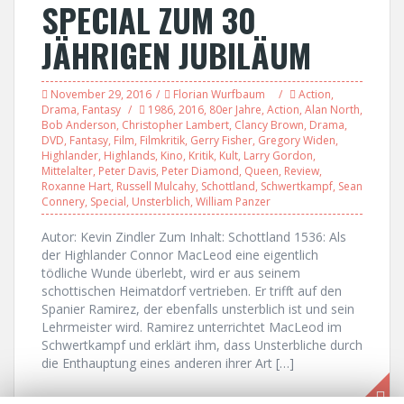
SPECIAL ZUM 30
JÄHRIGEN JUBILÄUM
November 29, 2016
Florian Wurfbaum
Action
,
Drama
,
Fantasy
1986
,
2016
,
80er Jahre
,
Action
,
Alan North
,
Bob Anderson
,
Christopher Lambert
,
Clancy Brown
,
Drama
,
DVD
,
Fantasy
,
Film
,
Filmkritik
,
Gerry Fisher
,
Gregory Widen
,
Highlander
,
Highlands
,
Kino
,
Kritik
,
Kult
,
Larry Gordon
,
Mittelalter
,
Peter Davis
,
Peter Diamond
,
Queen
,
Review
,
Roxanne Hart
,
Russell Mulcahy
,
Schottland
,
Schwertkampf
,
Sean
Connery
,
Special
,
Unsterblich
,
William Panzer
Autor: Kevin Zindler Zum Inhalt: Schottland 1536: Als
der Highlander Connor MacLeod eine eigentlich
tödliche Wunde überlebt, wird er aus seinem
schottischen Heimatdorf vertrieben. Er trifft auf den
Spanier Ramirez, der ebenfalls unsterblich ist und sein
Lehrmeister wird. Ramirez unterrichtet MacLeod im
Schwertkampf und erklärt ihm, dass Unsterbliche durch
die Enthauptung eines anderen ihrer Art […]