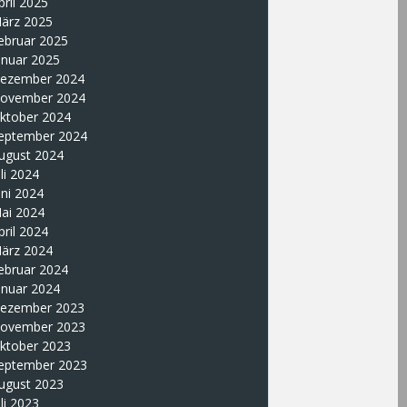
pril 2025
ärz 2025
ebruar 2025
anuar 2025
ezember 2024
ovember 2024
ktober 2024
eptember 2024
ugust 2024
uli 2024
uni 2024
ai 2024
pril 2024
ärz 2024
ebruar 2024
anuar 2024
ezember 2023
ovember 2023
ktober 2023
eptember 2023
ugust 2023
uli 2023