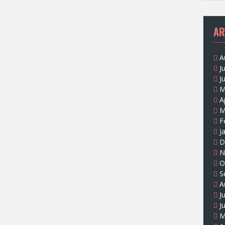
AR
A
J
J
M
A
M
F
J
D
N
O
S
A
J
J
M