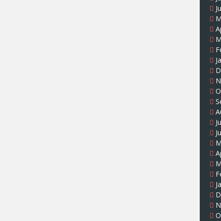
J
M
A
M
F
J
D
N
O
S
A
J
J
M
A
M
F
J
D
N
O