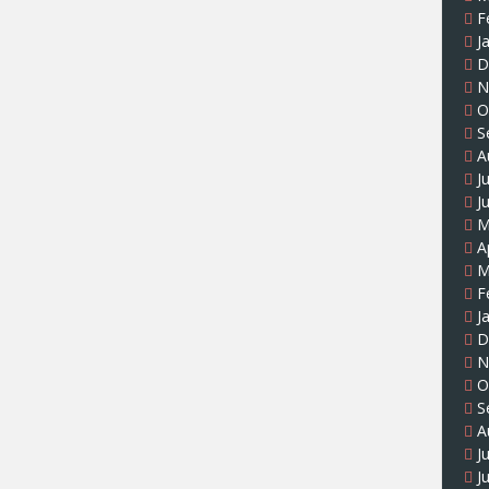
F
J
D
N
O
S
A
J
J
M
A
M
F
J
D
N
O
S
A
J
J