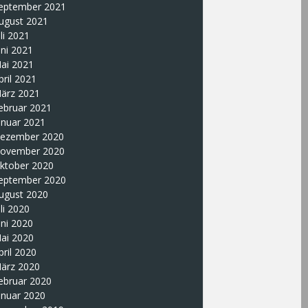
eptember 2021
ugust 2021
uli 2021
uni 2021
ai 2021
pril 2021
ärz 2021
ebruar 2021
anuar 2021
ezember 2020
ovember 2020
ktober 2020
eptember 2020
ugust 2020
uli 2020
uni 2020
ai 2020
pril 2020
ärz 2020
ebruar 2020
anuar 2020