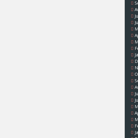
S
A
J
J
M
A
M
F
J
D
N
O
S
A
J
J
M
A
M
F
J