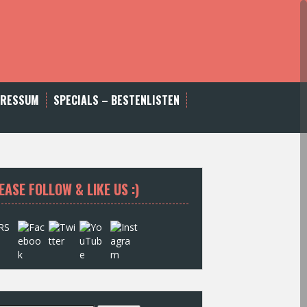
PRESSUM
SPECIALS – BESTENLISTEN
EASE FOLLOW & LIKE US :)