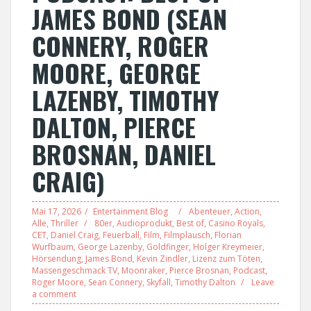
JAMES BOND (SEAN
CONNERY, ROGER
MOORE, GEORGE
LAZENBY, TIMOTHY
DALTON, PIERCE
BROSNAN, DANIEL
CRAIG)
Mai 17, 2026
Entertainment Blog
Abenteuer
,
Action
,
Alle
,
Thriller
80er
,
Audioprodukt
,
Best of
,
Casino Royals
,
CET
,
Daniel Craig
,
Feuerball
,
Film
,
Filmplausch
,
Florian
Wurfbaum
,
George Lazenby
,
Goldfinger
,
Holger Kreymeier
,
Hörsendung
,
James Bond
,
Kevin Zindler
,
Lizenz zum Töten
,
Massengeschmack TV
,
Moonraker
,
Pierce Brosnan
,
Podcast
,
Roger Moore
,
Sean Connery
,
Skyfall
,
Timothy Dalton
Leave
a comment