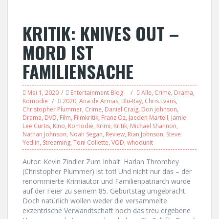
KRITIK: KNIVES OUT –
MORD IST
FAMILIENSACHE
Mai 1, 2020
Entertainment Blog
Alle
,
Crime
,
Drama
,
Komödie
2020
,
Ana de Armas
,
Blu-Ray
,
Chris Evans
,
Christopher Plummer
,
Crime
,
Daniel Craig
,
Don Johnson
,
Drama
,
DVD
,
Film
,
Filmkritik
,
Franz Oz
,
Jaeden Martell
,
Jamie
Lee Curtis
,
Kino
,
Komödie
,
Krimi
,
Kritik
,
Michael Shannon
,
Nathan Johnson
,
Noah Segan
,
Review
,
Rian Johnson
,
Steve
Yedlin
,
Streaming
,
Toni Collette
,
VOD
,
whodunit
Autor: Kevin Zindler Zum Inhalt: Harlan Thrombey
(Christopher Plummer) ist tot! Und nicht nur das – der
renommierte Krimiautor und Familienpatriarch wurde
auf der Feier zu seinem 85. Geburtstag umgebracht.
Doch natürlich wollen weder die versammelte
exzentrische Verwandtschaft noch das treu ergebene