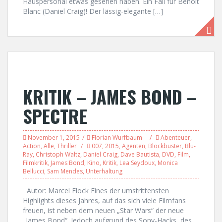
Hauspersonal etwas gesehen haben. Ein Fall für Benoit
Blanc (Daniel Craig)! Der lässig-elegante […]
KRITIK – JAMES BOND –
SPECTRE
November 1, 2015
Florian Wurfbaum
Abenteuer
,
Action
,
Alle
,
Thriller
007
,
2015
,
Agenten
,
Blockbuster
,
Blu-
Ray
,
Christoph Waltz
,
Daniel Craig
,
Dave Bautista
,
DVD
,
Film
,
Filmkritik
,
James Bond
,
Kino
,
Kritik
,
Lea Seydoux
,
Monica
Bellucci
,
Sam Mendes
,
Unterhaltung
Autor: Marcel Flock Eines der umstrittensten
Highlights dieses Jahres, auf das sich viele Filmfans
freuen, ist neben dem neuen „Star Wars“ der neue
„James Bond“. Jedoch aufgrund des Sony-Hacks, des