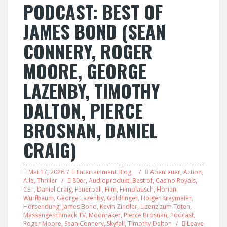
PODCAST: BEST OF
JAMES BOND (SEAN
CONNERY, ROGER
MOORE, GEORGE
LAZENBY, TIMOTHY
DALTON, PIERCE
BROSNAN, DANIEL
CRAIG)
Mai 17, 2026
Entertainment Blog
Abenteuer
,
Action
,
Alle
,
Thriller
80er
,
Audioprodukt
,
Best of
,
Casino Royals
,
CET
,
Daniel Craig
,
Feuerball
,
Film
,
Filmplausch
,
Florian
Wurfbaum
,
George Lazenby
,
Goldfinger
,
Holger Kreymeier
,
Hörsendung
,
James Bond
,
Kevin Zindler
,
Lizenz zum Töten
,
Massengeschmack TV
,
Moonraker
,
Pierce Brosnan
,
Podcast
,
Roger Moore
,
Sean Connery
,
Skyfall
,
Timothy Dalton
Leave