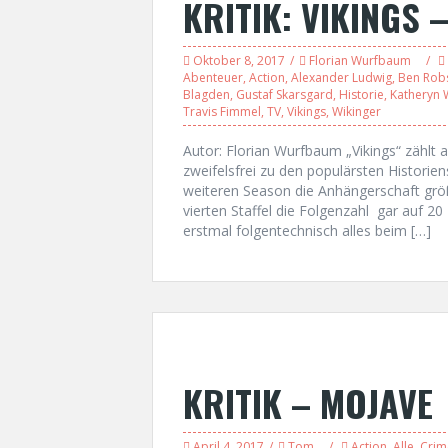
KRITIK: VIKINGS –
Oktober 8, 2017
Florian Wurfbaum
Abenteuer
,
Action
,
Alexander Ludwig
,
Ben Rob
Blagden
,
Gustaf Skarsgard
,
Historie
,
Katheryn 
Travis Fimmel
,
TV
,
Vikings
,
Wikinger
Autor: Florian Wurfbaum „Vikings“ zählt
zweifelsfrei zu den populärsten Historien
weiteren Season die Anhängerschaft größ
vierten Staffel die Folgenzahl gar auf 20
erstmal folgentechnisch alles beim […]
KRITIK – MOJAVE
April 4, 2017
Tom
Action
,
Alle
,
Crim