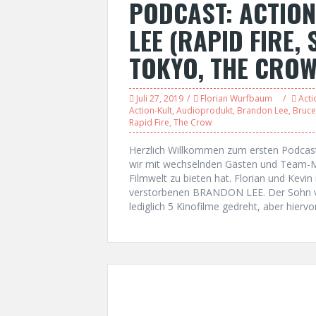
PODCAST: ACTIO
LEE (RAPID FIRE,
TOKYO, THE CRO
Juli 27, 2019
Florian Wurfbaum
Acti
Action-Kult
,
Audioprodukt
,
Brandon Lee
,
Bruce
Rapid Fire
,
The Crow
Herzlich Willkommen zum ersten Podca
wir mit wechselnden Gästen und Team-Mit
Filmwelt zu bieten hat. Florian und Kevi
verstorbenen BRANDON LEE. Der Sohn v
lediglich 5 Kinofilme gedreht, aber hiervo