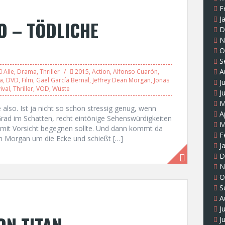
F
J
O – TÖDLICHE
D
N
O
S
A
Alle
,
Drama
,
Thriller
2015
,
Action
,
Alfonso Cuarón
,
a
,
DVD
,
Film
,
Gael García Bernal
,
Jeffrey Dean Morgan
,
Jonas
J
ival
,
Thriller
,
VOD
,
Wüste
J
M
also. Ist ja nicht so schon stressig genug, wenn
A
rad im Schatten, recht eintönige Sehenswürdigkeiten
M
 mit Vorsicht begegnen sollte. Und dann kommt da
F
an Morgan um die Ecke und schießt […]
J
D
N
O
S
A
J
ON TITAN
J