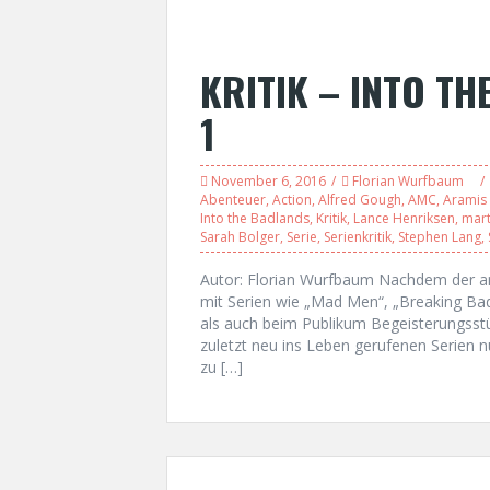
KRITIK – INTO TH
1
November 6, 2016
Florian Wurfbaum
Abenteuer
,
Action
,
Alfred Gough
,
AMC
,
Aramis 
Into the Badlands
,
Kritik
,
Lance Henriksen
,
mart
Sarah Bolger
,
Serie
,
Serienkritik
,
Stephen Lang
,
Autor: Florian Wurfbaum Nachdem der am
mit Serien wie „Mad Men“, „Breaking Bad
als auch beim Publikum Begeisterungsst
zuletzt neu ins Leben gerufenen Serien n
zu […]