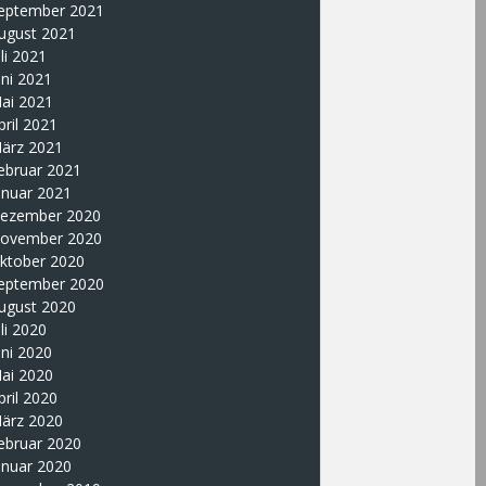
eptember 2021
ugust 2021
uli 2021
uni 2021
ai 2021
pril 2021
ärz 2021
ebruar 2021
anuar 2021
ezember 2020
ovember 2020
ktober 2020
eptember 2020
ugust 2020
uli 2020
uni 2020
ai 2020
pril 2020
ärz 2020
ebruar 2020
anuar 2020