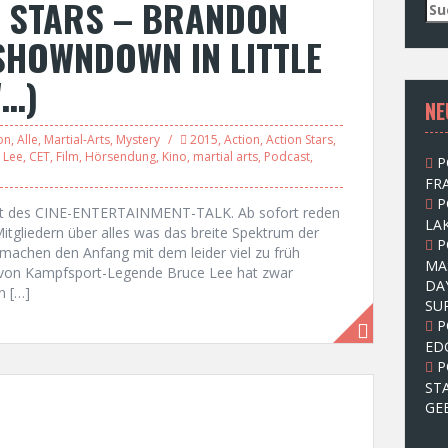
N STARS – BRANDON
S
u
 SHOWNDOWN IN LITTLE
c
h
W…)
e
NE
n
n
on
,
Alle
,
Martial-Arts
,
Mystery
2015
,
Action
,
Action Stars
,
a
 Lee
,
CET
,
Film
,
Hörsendung
,
Kino
,
martial arts
,
Podcast
,
P
c
FRA
h
P
:
st des CINE-ENTERTAINMENT-TALK. Ab sofort reden
LAK
gliedern über alles was das breite Spektrum der
P
n machen den Anfang mit dem leider viel zu früh
MA
on Kampfsport-Legende Bruce Lee hat zwar
DA
n […]
SU
P
ED
P
ST
GE