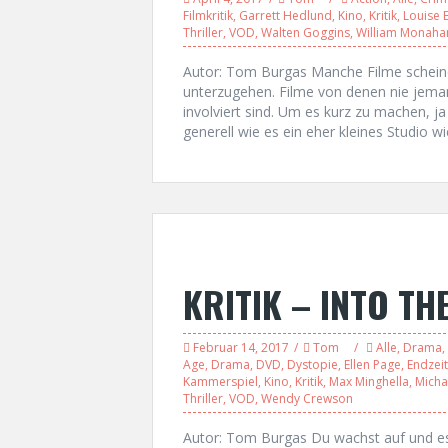
Filmkritik
,
Garrett Hedlund
,
Kino
,
Kritik
,
Louise 
Thriller
,
VOD
,
Walten Goggins
,
William Monaha
Autor: Tom Burgas Manche Filme schein
unterzugehen. Filme von denen nie jema
involviert sind. Um es kurz zu machen, ja 
generell wie es ein eher kleines Studio 
KRITIK – INTO TH
Februar 14, 2017
Tom
Alle
,
Drama
,
Age
,
Drama
,
DVD
,
Dystopie
,
Ellen Page
,
Endzeit
Kammerspiel
,
Kino
,
Kritik
,
Max Minghella
,
Micha
Thriller
,
VOD
,
Wendy Crewson
Autor: Tom Burgas Du wachst auf und es 