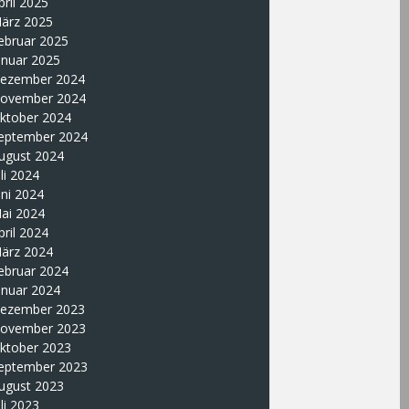
pril 2025
ärz 2025
ebruar 2025
anuar 2025
ezember 2024
ovember 2024
ktober 2024
eptember 2024
ugust 2024
uli 2024
uni 2024
ai 2024
pril 2024
ärz 2024
ebruar 2024
anuar 2024
ezember 2023
ovember 2023
ktober 2023
eptember 2023
ugust 2023
uli 2023