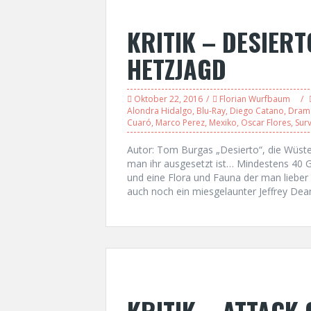
KRITIK – DESIERT
HETZJAGD
Oktober 22, 2016
Florian Wurfbaum
Alondra Hidalgo
,
Blu-Ray
,
Diego Catano
,
Dram
Cuaró
,
Marco Perez
,
Mexiko
,
Oscar Flores
,
Surv
Autor: Tom Burgas „Desierto“, die Wüste 
man ihr ausgesetzt ist… Mindestens 40 G
und eine Flora und Fauna der man lieber
auch noch ein miesgelaunter Jeffrey De
KRITIK – ATTACK 