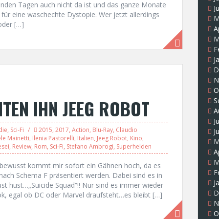
genden Tagen auch nicht da ist und das ganze Monate
J
 für eine waschechte Dystopie. Wer jetzt allerdings
M
oder […]
A
M
F
J
D
N
O
NTEN IHN JEEG ROBOT
S
A
J
die
,
Sci-Fi
2015
,
2017
,
Action
,
Blu-Ray
,
Claudio
J
le Mainetti
,
Ilenia Pastorelli
,
Italien
,
Jeeg Robot
,
Kino
,
M
esei
,
Review
,
Rom
,
Sci-Fi
,
Stefano Ambrogi
,
Superhelden
A
M
nbewusst kommt mir sofort ein Gähnen hoch, da es
F
r nach Schema F präsentiert werden. Dabei sind es in
J
ust hust…„Suicide Squad“!! Nur sind es immer wieder
D
, egal ob DC oder Marvel draufsteht…es bleibt […]
N
O