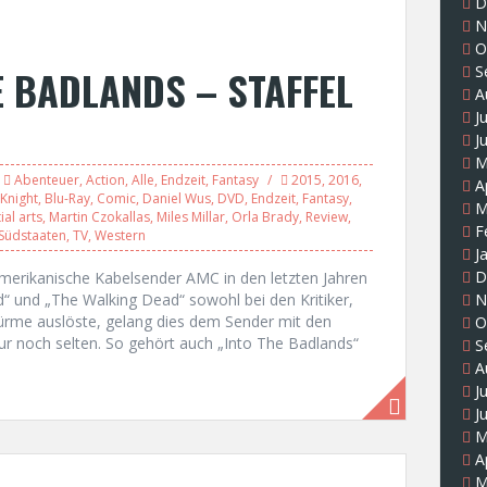
D
N
O
E BADLANDS – STAFFEL
S
A
J
J
M
Abenteuer
,
Action
,
Alle
,
Endzeit
,
Fantasy
2015
,
2016
,
A
Knight
,
Blu-Ray
,
Comic
,
Daniel Wus
,
DVD
,
Endzeit
,
Fantasy
,
M
ial arts
,
Martin Czokallas
,
Miles Millar
,
Orla Brady
,
Review
,
F
Südstaaten
,
TV
,
Western
J
D
erikanische Kabelsender AMC in den letzten Jahren
“ und „The Walking Dead“ sowohl bei den Kritiker,
N
ürme auslöste, gelang dies dem Sender mit den
O
ur noch selten. So gehört auch „Into The Badlands“
S
A
J
J
M
A
M