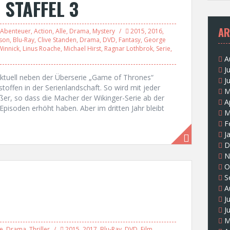
 STAFFEL 3
AR
Abenteuer
,
Action
,
Alle
,
Drama
,
Mystery
2015
,
2016
,
son
,
Blu-Ray
,
Clive Standen
,
Drama
,
DVD
,
Fantasy
,
George
Winnick
,
Linus Roache
,
Michael Hirst
,
Ragnar Lothbrok
,
Serie
,
A
J
 aktuell neben der Überserie „Game of Thrones“
J
stoffen in der Serienlandschaft. So wird mit jeder
M
er, so dass die Macher der Wikinger-Serie ab der
A
 Episoden erhöht haben. Aber im dritten Jahr bleibt
M
F
J
D
N
O
S
A
J
J
M
e
,
Drama
,
Thriller
2015
,
2017
,
Blu-Ray
,
DVD
,
Film
,