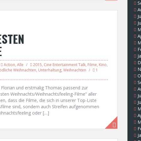
S
A
J
J
M
ESTEN
A
M
E
F
J
D
Action
,
Alle
2015
,
Cine Entertainment Talk
,
Filme
,
Kino
,
N
ödliche Weihnachten
,
Unterhaltung
,
Weihnachten
1
O
S
, Florian und erstmalig Thomas passend zur
A
Besten Weihnachts/Weihnachtsfeeling-Filme“ aller
J
n, dass die Filme, die sich in unserer Top-Liste
J
tsfilme sind, sondern auch Streifen aufgenommen
M
ihnachtsfeeling oder […]
A
M
F
J