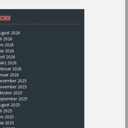
CHIV
ugust 2026
uli 2026
uni 2026
ai 2026
pril 2026
ärz 2026
ebruar 2026
anuar 2026
ezember 2025
ovember 2025
ktober 2025
eptember 2025
ugust 2025
uli 2025
uni 2025
ai 2025