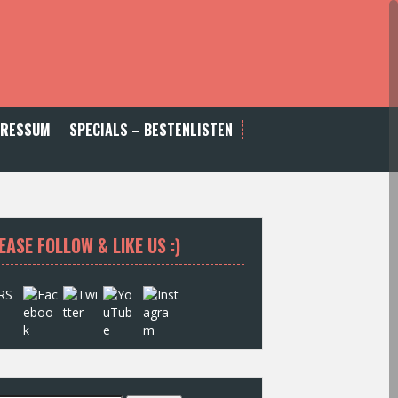
PRESSUM
SPECIALS – BESTENLISTEN
EASE FOLLOW & LIKE US :)