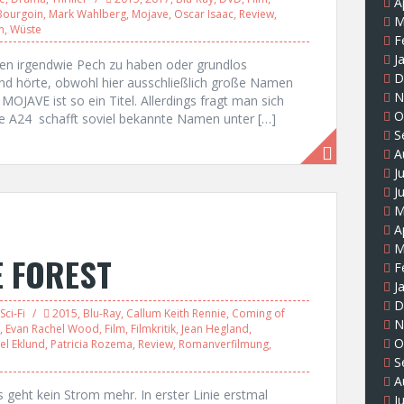
A
Bourgoin
,
Mark Wahlberg
,
Mojave
,
Oscar Isaac
,
Review
,
M
n
,
Wüste
F
J
en irgendwie Pech zu haben oder grundlos
D
nd hörte, obwohl hier ausschließlich große Namen
N
MOJAVE ist so ein Titel. Allerdings fragt man sich
O
wie A24 schafft soviel bekannte Namen unter […]
S
A
J
J
M
A
M
E FOREST
F
J
D
Sci-Fi
2015
,
Blu-Ray
,
Callum Keith Rennie
,
Coming of
N
,
Evan Rachel Wood
,
Film
,
Filmkritik
,
Jean Hegland
,
O
el Eklund
,
Patricia Rozema
,
Review
,
Romanverfilmung
,
S
A
geht kein Strom mehr. In erster Linie erstmal
J