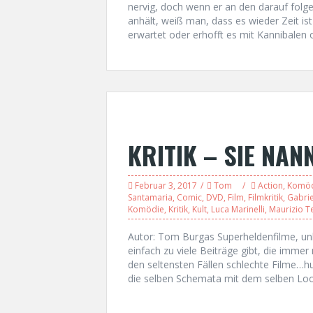
nervig, doch wenn er an den darauf fol
anhält, weiß man, dass es wieder Zeit ist
erwartet oder erhofft es mit Kannibalen 
KRITIK – SIE NAN
Februar 3, 2017
Tom
Action
,
Komö
Santamaria
,
Comic
,
DVD
,
Film
,
Filmkritik
,
Gabrie
Komödie
,
Kritik
,
Kult
,
Luca Marinelli
,
Maurizio T
Autor: Tom Burgas Superheldenfilme, u
einfach zu viele Beiträge gibt, die imme
den seltensten Fällen schlechte Filme…h
die selben Schemata mit dem selben Look