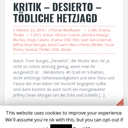
KRITIK – DESIERTO –
TÖDLICHE HETZJAGD
Oktober 22, 2016
Florian Wurfbaum
Alle
,
Drama
,
Thriller
2015
,
Action
,
Alfonso Cuarón
,
Alondra Hidalgo
,
Blu-Ray
,
Diego Catano
,
Drama
,
DVD
,
Film
,
Gael García Bernal
,
Jeffrey Dean Morgan
,
Jonas Cuaró
,
Marco Perez
,
Mexiko
,
Oscar
Flores
,
Survival
,
Thriller
,
VOD
,
Wüste
Autor: Tom Burgas „Desierto“, die Wüste also. Ist ja
nicht so schon stressig genug, wenn man ihr
ausgesetzt ist… Mindestens 40 Grad im Schatten,
recht eintönige Sehenswürdigkeiten und eine Flora und
Fauna der man lieber mit Vorsicht begegnen sollte.
Und dann kommt da auch noch ein miesgelaunter
Jeffrey Dean Morgan um die Ecke und schießt […]
This website uses cookies to improve your experience.
We'll assume you're ok with this, but you can opt-out if
Proudly powered by WordPress
|
Theme:
Solon
by aThemes