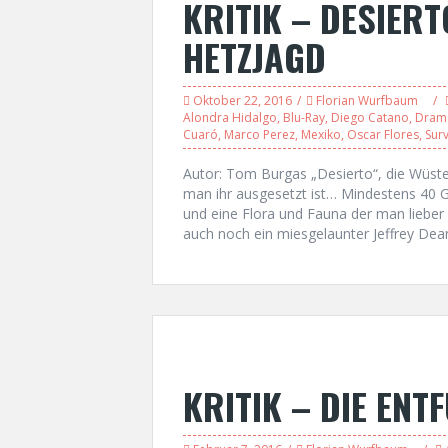
KRITIK – DESIERT
HETZJAGD
Oktober 22, 2016
Florian Wurfbaum
Alondra Hidalgo
,
Blu-Ray
,
Diego Catano
,
Dram
Cuaró
,
Marco Perez
,
Mexiko
,
Oscar Flores
,
Surv
Autor: Tom Burgas „Desierto“, die Wüste 
man ihr ausgesetzt ist… Mindestens 40 G
und eine Flora und Fauna der man lieber
auch noch ein miesgelaunter Jeffrey De
KRITIK – DIE EN