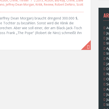
Action
,
Crime
,
Thriller
2015
,
Action
,
Blu-Ray
,
Crime
,
Dave
ano
,
Jeffrey Dean Morgan
,
Kritik
,
Review
,
Robert DeNiro
,
Scott
AR
(Jeffrey Dean Morgan) braucht dringend 300.000 $,
 Tochter zu bezahlen. Sonst wird die Klinik die
echen. Aber wie soll einer, der am Black-Jack-Tisch
A
oboss Frank „The Pope“ (Robert de Niro) schmeißt ihn
J
J
M
A
M
F
J
D
N
O
S
A
J
J
M