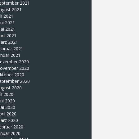
eptember 2021
ugust 2021
uli 2021
uni 2021
ai 2021
pril 2021
ärz 2021
ebruar 2021
anuar 2021
ezember 2020
ovember 2020
ktober 2020
eptember 2020
ugust 2020
uli 2020
uni 2020
ai 2020
pril 2020
ärz 2020
ebruar 2020
anuar 2020