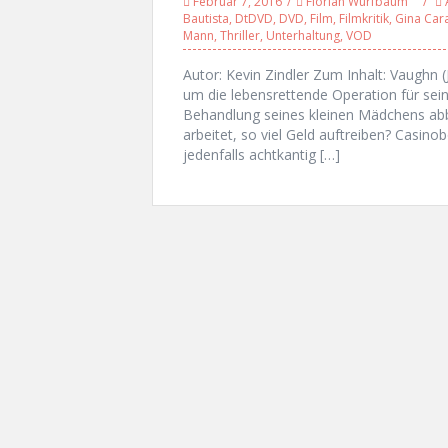
Februar 7, 2016
Florian Wurfbaum
Bautista
,
DtDVD
,
DVD
,
Film
,
Filmkritik
,
Gina Car
Mann
,
Thriller
,
Unterhaltung
,
VOD
Autor: Kevin Zindler Zum Inhalt: Vaughn 
um die lebensrettende Operation für seine
Behandlung seines kleinen Mädchens abbr
arbeitet, so viel Geld auftreiben? Casin
jedenfalls achtkantig […]