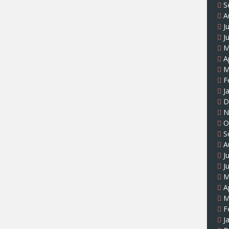
S
A
J
J
M
A
M
F
J
D
N
O
S
A
J
J
M
A
M
F
J