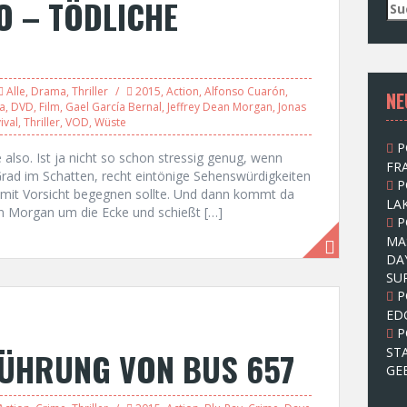
O – TÖDLICHE
S
u
c
h
e
Alle
,
Drama
,
Thriller
2015
,
Action
,
Alfonso Cuarón
,
NE
n
a
,
DVD
,
Film
,
Gael García Bernal
,
Jeffrey Dean Morgan
,
Jonas
n
ival
,
Thriller
,
VOD
,
Wüste
a
P
c
also. Ist ja nicht so schon stressig genug, wenn
FRA
h
rad im Schatten, recht eintönige Sehenswürdigkeiten
P
:
 mit Vorsicht begegnen sollte. Und dann kommt da
LAK
an Morgan um die Ecke und schießt […]
P
MA
DA
SU
P
ED
P
ST
TFÜHRUNG VON BUS 657
GE