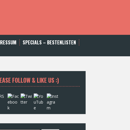
PRESSUM
SPECIALS – BESTENLISTEN
EASE FOLLOW & LIKE US :)