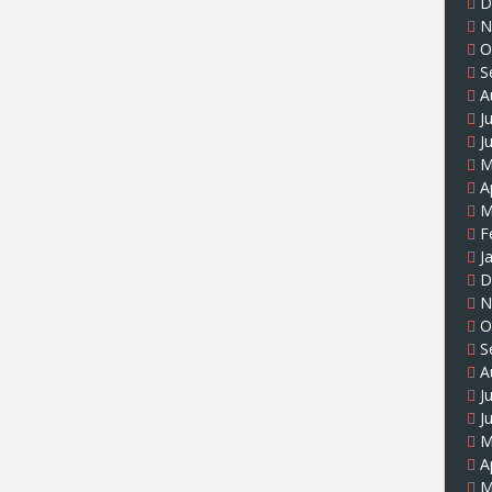
D
N
O
S
A
J
J
M
A
M
F
J
D
N
O
S
A
J
J
M
A
M