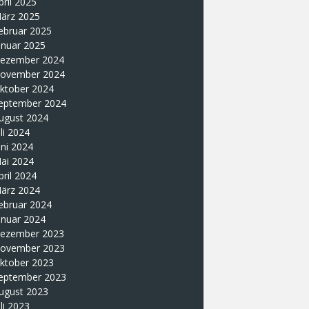
pril 2025
ärz 2025
ebruar 2025
anuar 2025
ezember 2024
ovember 2024
ktober 2024
eptember 2024
ugust 2024
uli 2024
uni 2024
ai 2024
pril 2024
ärz 2024
ebruar 2024
anuar 2024
ezember 2023
ovember 2023
ktober 2023
eptember 2023
ugust 2023
uli 2023