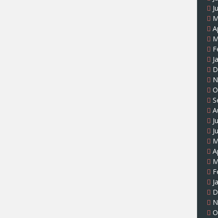
J
M
A
M
F
J
D
N
O
S
A
J
J
M
A
M
F
J
D
N
O