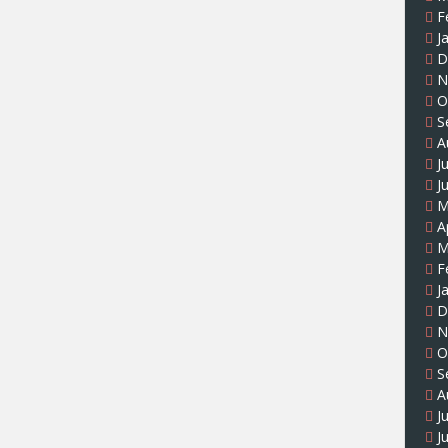
F
J
D
N
O
S
A
J
J
M
A
M
F
J
D
N
O
S
A
J
J