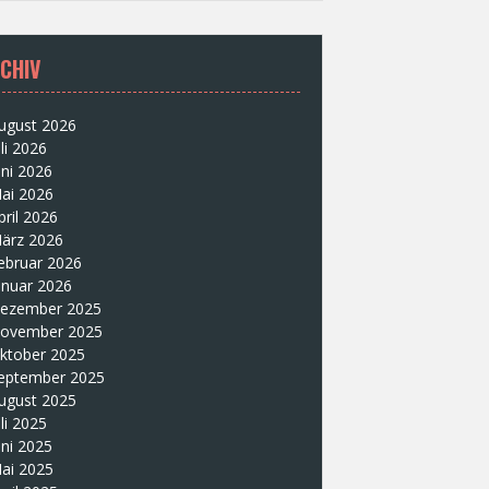
CHIV
ugust 2026
uli 2026
uni 2026
ai 2026
pril 2026
ärz 2026
ebruar 2026
anuar 2026
ezember 2025
ovember 2025
ktober 2025
eptember 2025
ugust 2025
uli 2025
uni 2025
ai 2025