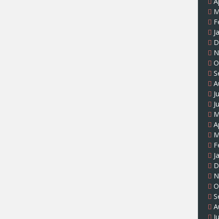
A
M
F
J
D
N
O
S
A
J
J
M
A
M
F
J
D
N
O
S
A
J