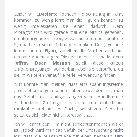
Leider will
„Desierto“
danach nie so richtig in Fahrt
kommen, zu wenig lernt man die Figuren kennen, zu
wenig interessieren sie einen dadurch. Dem
Protagonisten wird gerade mal eine Minute gegeben,
um ihm irgendeine Story zuzuschustern und somit die
Sympathie in seine Richtung zu lenken. Der Jäger (die
interessantere Figur), verleihen die Macher auch nur
ein paar Andeutungen. Dies ist mehr als schade, denn
Jeffrey Dean Morgan
spielt diese kurzen
Emotionsregungen wunderbar, aber sie verpuffen, da
sie im weiteren Verlauf keinerlei Verwendung finden.
Nun könnte man meinen, dass eine spannungsreiche
Jagd viel ausbügeln könnte, aber selbst dort hat man
das Gefühl mit ständiger, angezogener Handbremse
zu hantieren. Zu lange sieht man Leute einfach nur
rumlaufen und auf der Flucht, selbst zum Ende hin
spitzt es sich leider nicht interessant zu.
Ich will damit den Film nicht schlechter machen als er
ist, jedoch wird man das Gefühl der Enttäuschung nicht
los, dass die Ausgangslage für einen besseren Film