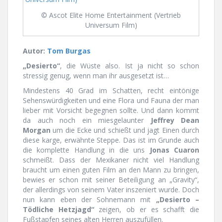
© Ascot Elite Home Entertainment (Vertrieb
Universum Film)
Autor:
Tom Burgas
„Desierto“
, die Wüste also. Ist ja nicht so schon
stressig genug, wenn man ihr ausgesetzt ist…
Mindestens 40 Grad im Schatten, recht eintönige
Sehenswürdigkeiten und eine Flora und Fauna der man
lieber mit Vorsicht begegnen sollte. Und dann kommt
da auch noch ein miesgelaunter
Jeffrey Dean
Morgan
um die Ecke und schießt und jagt Einen durch
diese karge, erwähnte Steppe. Das ist im Grunde auch
die komplette Handlung in die uns
Jonas Cuaron
schmeißt. Dass der Mexikaner nicht viel Handlung
braucht um einen guten Film an den Mann zu bringen,
bewies er schon mit seiner Beteiligung an „Gravity“,
der allerdings von seinem Vater inszeniert wurde. Doch
nun kann eben der Sohnemann mit
„Desierto –
Tödliche Hetzjagd“
zeigen, ob er es schafft die
Fußstapfen seines alten Herren auszufüllen.