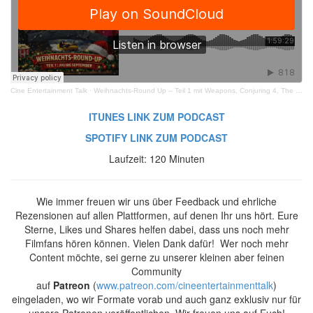
Cine Entertainment Talk
·
Weihnachts-Round Up – Teil 1 mit Weapons, Conjuring 4, The Long Walk, One Battle After Another
ITUNES LINK ZUM PODCAST
SPOTIFY LINK ZUM PODCAST
Laufzeit: 120 Minuten
Wie immer freuen wir uns über Feedback und ehrliche
Rezensionen auf allen Plattformen, auf denen Ihr uns hört. Eure
Sterne, Likes und Shares helfen dabei, dass uns noch mehr
Filmfans hören können. Vielen Dank dafür! Wer noch mehr
Content möchte, sei gerne zu unserer kleinen aber feinen
Community
auf
Patreon
(
www.patreon.com/cineentertainmenttalk
)
eingeladen, wo wir Formate vorab und auch ganz exklusiv nur für