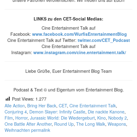
unsere Patronen veröffentlichen. Wir freuen uns auf Euch!
LINKS zu den CET-Social Medias:
Cine Entertainment Talk auf
Facebook:
www.facebook.com/WurfisEntertainmentBlog
Cine Entertainment Talk auf Twitter:
twitter.com/CET_Podcast
Cine Entertainment Talk auf
Instagram:
www.instagram.com/cine.entertainment.talk/
Liebe Grüße, Euer Entertainment Blog Team
Podcast & Text © und Eigentum vom Entertainment Blog.
Post Views:
1.277
Alle
Action
,
Bring Her Back
,
CET
,
Cine Entertainment Talk
,
Conjuring 4
,
Demon Slayer: Infinity Castle
,
Die nackte Kanone
,
Film
,
Horror
,
Jurassic World: Die Wiedergeburt
,
Kino
,
Nobody 2
,
One Battle After Another
,
Round Up
,
The Long Walk
,
Weapons
,
Weihnachten
permalink