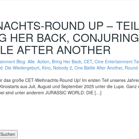
ACHTS-ROUND UP – TEIL
G HER BACK, CONJURING 
TLE AFTER ANOTHER
tainment Blog
Alle
Action
,
Bring Her Back
,
CET
,
Cine Entertainment Ta
ld: Die Wiedergeburt
,
Kino
,
Nobody 2
,
One Battle After Another
,
Round
t für das große CET-Weihnachts-Round Up! Im ersten Teil unseres Jah
Kinostarts aus Juli, August und September 2025 unter die Lupe. Ganz e
dabei sind unter anderem JURASSIC WORLD: DIE […]