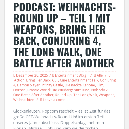
PODCAST: WEIHNACHTS-
ROUND UP – TEIL 1 MIT
WEAPONS, BRING HER
BACK, CONJURING 4,
THE LONG WALK, ONE
BATTLE AFTER ANOTHER
Dezember 20, 2025
Entertainment Blog
Alle
Action
,
Bring Her Back
,
CET
,
Cine Entertainment Talk
,
Conjuring
4
,
Demon Slayer: Infinity Castle
,
Die nackte Kanone
,
Film
,
Horror
,
Jurassic World: Die Wiedergeburt
,
Kino
,
Nobody 2
,
One Battle After Another
,
Round Up
,
The Long Walk
,
Weapons
,
Weihnachten
Leave a comment
Glockenläuten, Popcorn raschelt – es ist Zeit für das
große CET-Weihnachts-Round Up! Im ersten Teil
unseres Jahresabschluss-Doppelschlags nehmen
Florian, Michael, Tobi und Sam die deutschen