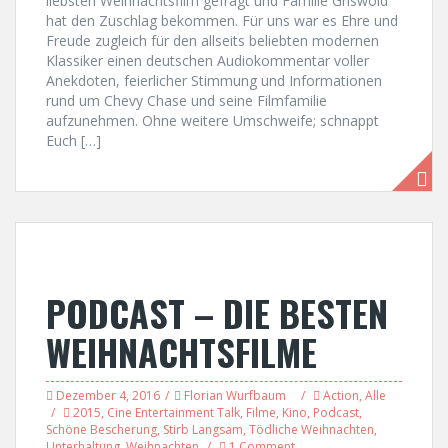
liebsten Weihnachtsfilm gefragt und Familie Griswold
hat den Zuschlag bekommen. Für uns war es Ehre und
Freude zugleich für den allseits beliebten modernen
Klassiker einen deutschen Audiokommentar voller
Anekdoten, feierlicher Stimmung und Informationen
rund um Chevy Chase und seine Filmfamilie
aufzunehmen. Ohne weitere Umschweife; schnappt
Euch […]
PODCAST – DIE BESTEN
WEIHNACHTSFILME
Dezember 4, 2016
Florian Wurfbaum
Action
,
Alle
2015
,
Cine Entertainment Talk
,
Filme
,
Kino
,
Podcast
,
Schöne Bescherung
,
Stirb Langsam
,
Tödliche Weihnachten
,
Unterhaltung
,
Weihnachten
1 Comment