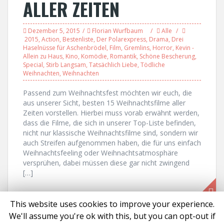
ALLER ZEITEN
Dezember 5, 2015
Florian Wurfbaum
Alle
2015
,
Action
,
Bestenliste
,
Der Polarexpress
,
Drama
,
Drei
Haselnüsse für Aschenbrödel
,
Film
,
Gremlins
,
Horror
,
Kevin -
Allein zu Haus
,
Kino
,
Komödie
,
Romantik
,
Schöne Bescherung
,
Special
,
Stirb Langsam
,
Tatsächlich Liebe
,
Tödliche
Weihnachten
,
Weihnachten
Passend zum Weihnachtsfest möchten wir euch, die
aus unserer Sicht, besten 15 Weihnachtsfilme aller
Zeiten vorstellen. Hierbei muss vorab erwähnt werden,
dass die Filme, die sich in unserer Top-Liste befinden,
nicht nur klassische Weihnachtsfilme sind, sondern wir
auch Streifen aufgenommen haben, die für uns einfach
Weihnachtsfeeling oder Weihnachtsatmosphäre
versprühen, dabei müssen diese gar nicht zwingend
[…]
This website uses cookies to improve your experience.
We'll assume you're ok with this, but you can opt-out if
Proudly powered by WordPress
|
Theme:
Solon
by aThemes