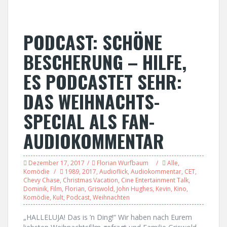
PODCAST: SCHÖNE
BESCHERUNG – HILFE,
ES PODCASTET SEHR:
DAS WEIHNACHTS-
SPECIAL ALS FAN-
AUDIOKOMMENTAR
Dezember 17, 2017
Florian Wurfbaum
Alle
,
Komödie
1989
,
2017
,
Audioflick
,
Audiokommentar
,
CET
,
Chevy Chase
,
Christmas Vacation
,
Cine Entertainment Talk
,
Dominik
,
Film
,
Florian
,
Griswold
,
John Hughes
,
Kevin
,
Kino
,
Komödie
,
Kult
,
Podcast
,
Weihnachten
„HALLELUJA! Das is ’n Ding!“ Wir haben nach Eurem