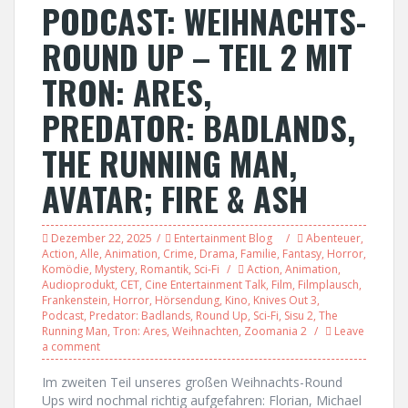
PODCAST: WEIHNACHTS-
ROUND UP – TEIL 2 MIT
TRON: ARES,
PREDATOR: BADLANDS,
THE RUNNING MAN,
AVATAR; FIRE & ASH
Dezember 22, 2025
Entertainment Blog
Abenteuer
,
Action
,
Alle
,
Animation
,
Crime
,
Drama
,
Familie
,
Fantasy
,
Horror
,
Komödie
,
Mystery
,
Romantik
,
Sci-Fi
Action
,
Animation
,
Audioprodukt
,
CET
,
Cine Entertainment Talk
,
Film
,
Filmplausch
,
Frankenstein
,
Horror
,
Hörsendung
,
Kino
,
Knives Out 3
,
Podcast
,
Predator: Badlands
,
Round Up
,
Sci-Fi
,
Sisu 2
,
The
Running Man
,
Tron: Ares
,
Weihnachten
,
Zoomania 2
Leave
a comment
Im zweiten Teil unseres großen Weihnachts-Round
Ups wird nochmal richtig aufgefahren: Florian, Michael