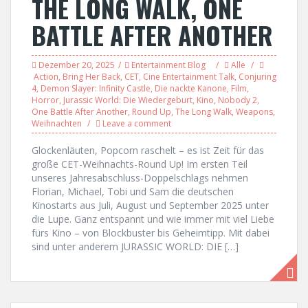
THE LONG WALK, ONE
BATTLE AFTER ANOTHER
Dezember 20, 2025
Entertainment Blog
Alle
Action
,
Bring Her Back
,
CET
,
Cine Entertainment Talk
,
Conjuring
4
,
Demon Slayer: Infinity Castle
,
Die nackte Kanone
,
Film
,
Horror
,
Jurassic World: Die Wiedergeburt
,
Kino
,
Nobody 2
,
One Battle After Another
,
Round Up
,
The Long Walk
,
Weapons
,
Weihnachten
Leave a comment
Glockenläuten, Popcorn raschelt – es ist Zeit für das
große CET-Weihnachts-Round Up! Im ersten Teil
unseres Jahresabschluss-Doppelschlags nehmen
Florian, Michael, Tobi und Sam die deutschen
Kinostarts aus Juli, August und September 2025 unter
die Lupe. Ganz entspannt und wie immer mit viel Liebe
fürs Kino – von Blockbuster bis Geheimtipp. Mit dabei
sind unter anderem JURASSIC WORLD: DIE […]