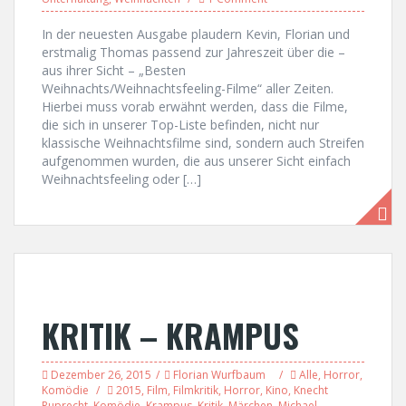
In der neuesten Ausgabe plaudern Kevin, Florian und
erstmalig Thomas passend zur Jahreszeit über die –
aus ihrer Sicht – „Besten
Weihnachts/Weihnachtsfeeling-Filme“ aller Zeiten.
Hierbei muss vorab erwähnt werden, dass die Filme,
die sich in unserer Top-Liste befinden, nicht nur
klassische Weihnachtsfilme sind, sondern auch Streifen
aufgenommen wurden, die aus unserer Sicht einfach
Weihnachtsfeeling oder […]
KRITIK – KRAMPUS
Dezember 26, 2015
Florian Wurfbaum
Alle
,
Horror
,
Komödie
2015
,
Film
,
Filmkritik
,
Horror
,
Kino
,
Knecht
Ruprecht
,
Komödie
,
Krampus
,
Kritik
,
Märchen
,
Michael