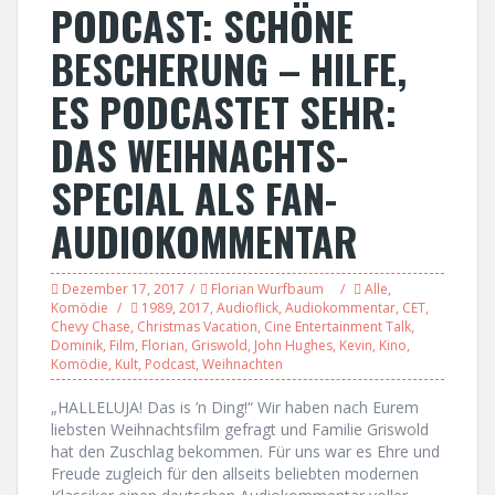
PODCAST: SCHÖNE
BESCHERUNG – HILFE,
ES PODCASTET SEHR:
DAS WEIHNACHTS-
SPECIAL ALS FAN-
AUDIOKOMMENTAR
Dezember 17, 2017
Florian Wurfbaum
Alle
,
Komödie
1989
,
2017
,
Audioflick
,
Audiokommentar
,
CET
,
Chevy Chase
,
Christmas Vacation
,
Cine Entertainment Talk
,
Dominik
,
Film
,
Florian
,
Griswold
,
John Hughes
,
Kevin
,
Kino
,
Komödie
,
Kult
,
Podcast
,
Weihnachten
„HALLELUJA! Das is ’n Ding!“ Wir haben nach Eurem
liebsten Weihnachtsfilm gefragt und Familie Griswold
hat den Zuschlag bekommen. Für uns war es Ehre und
Freude zugleich für den allseits beliebten modernen