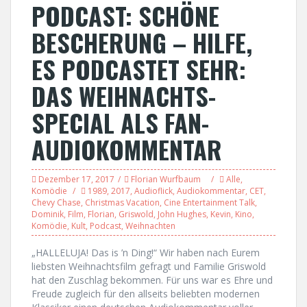
PODCAST: SCHÖNE
BESCHERUNG – HILFE,
ES PODCASTET SEHR:
DAS WEIHNACHTS-
SPECIAL ALS FAN-
AUDIOKOMMENTAR
Dezember 17, 2017
Florian Wurfbaum
Alle
,
Komödie
1989
,
2017
,
Audioflick
,
Audiokommentar
,
CET
,
Chevy Chase
,
Christmas Vacation
,
Cine Entertainment Talk
,
Dominik
,
Film
,
Florian
,
Griswold
,
John Hughes
,
Kevin
,
Kino
,
Komödie
,
Kult
,
Podcast
,
Weihnachten
„HALLELUJA! Das is ’n Ding!“ Wir haben nach Eurem
liebsten Weihnachtsfilm gefragt und Familie Griswold
hat den Zuschlag bekommen. Für uns war es Ehre und
Freude zugleich für den allseits beliebten modernen