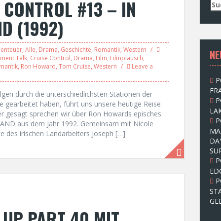
 CONTROL #13 – IN
S
u
D (1992)
c
h
e
enteuer
,
Alle
,
Drama
,
Geschichte
,
Romantik
,
Western
NE
n
nment Talk
,
Cruise Control
,
Drama
,
Film
,
Filmplausch
,
n
mantik
,
Ron Howard
,
Tom Cruise
,
Western
Leave a
a
P
c
FRA
h
en durch die unterschiedlichsten Stationen der
P
:
 gearbeitet haben, führt uns unsere heutige Reise
LAK
uer gesagt sprechen wir über Ron Howards episches
P
ND aus dem Jahr 1992. Gemeinsam mit Nicole
MA
e des irischen Landarbeiters Joseph […]
DA
SU
P
ED
P
ST
GE
UP PART 40 MIT