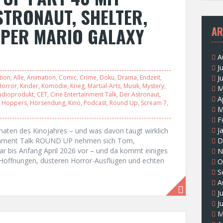
STRONAUT, SHELTER,
UPER MARIO GALAXY
AR
A
J
tion
,
Alle
,
Animation
,
Comic
,
Crime
,
Doku
,
Drama
,
Endzeit
,
J
Horror
,
Kinder
,
Komödie
,
Krieg
,
Martial-Arts
,
Musik
,
Mystery
,
M
udioprodukt
,
CET
,
Cine Entertainment Talk
,
Der Astronaut
,
A
,
Hoppers
,
Hörsendung
,
Kino
,
Podcast
,
Round Up
,
Scream 7
,
M
F
J
Monaten des Kinojahres – und was davon taugt wirklich
ainment Talk ROUND UP nehmen sich Tom,
D
ar bis Anfang April 2026 vor – und da kommt einiges
N
offnungen, düsteren Horror-Ausflügen und echten
O
S
A
J
J
M