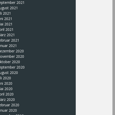
eptember 2021
ugust 2021
uli 2021
uni 2021
ai 2021
pril 2021
ärz 2021
ebruar 2021
anuar 2021
ezember 2020
ovember 2020
ktober 2020
eptember 2020
ugust 2020
uli 2020
uni 2020
ai 2020
pril 2020
ärz 2020
ebruar 2020
anuar 2020