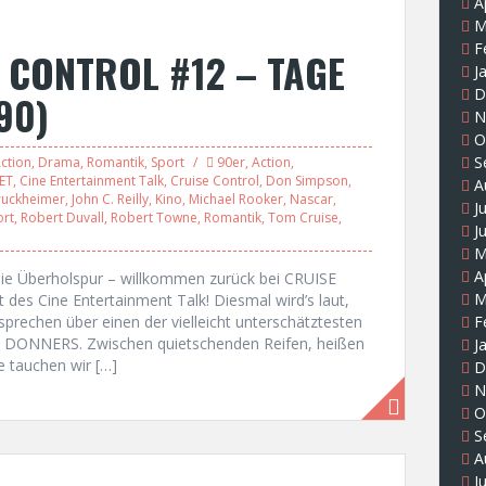
A
M
F
 CONTROL #12 – TAGE
J
D
90)
N
O
S
ction
,
Drama
,
Romantik
,
Sport
90er
,
Action
,
ET
,
Cine Entertainment Talk
,
Cruise Control
,
Don Simpson
,
A
Bruckheimer
,
John C. Reilly
,
Kino
,
Michael Rooker
,
Nascar
,
J
rt
,
Robert Duvall
,
Robert Towne
,
Romantik
,
Tom Cruise
,
J
M
A
die Überholspur – willkommen zurück bei CRUISE
M
s Cine Entertainment Talk! Diesmal wird’s laut,
sprechen über einen der vielleicht unterschätztesten
F
ES DONNERS. Zwischen quietschenden Reifen, heißen
J
 tauchen wir […]
D
N
O
S
A
J