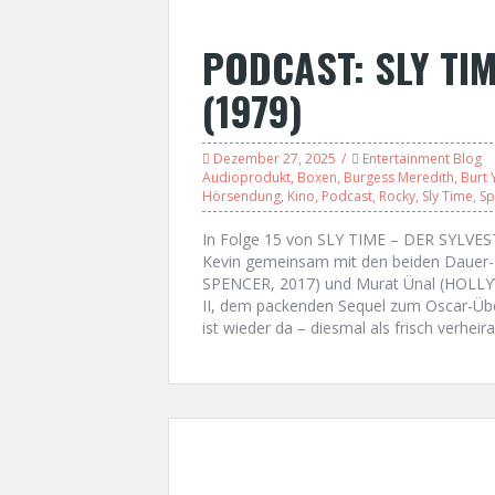
PODCAST: SLY TIM
(1979)
Dezember 27, 2025
Entertainment Blog
Audioprodukt
,
Boxen
,
Burgess Meredith
,
Burt
Hörsendung
,
Kino
,
Podcast
,
Rocky
,
Sly Time
,
Sp
In Folge 15 von SLY TIME – DER SYLVE
Kevin gemeinsam mit den beiden Dauer
SPENCER, 2017) und Murat Ünal (HOLLY
II, dem packenden Sequel zum Oscar-Übe
ist wieder da – diesmal als frisch verhei