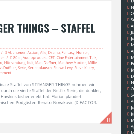
D
N
O
S
ER THINGS – STAFFEL
A
J
J
M
A
Abenteuer
,
Action
,
Alle
,
Drama
,
Fantasy
,
Horror
,
M
ler
80er
,
Audioprodukt
,
CET
,
Cine Entertainment Talk
,
zo
,
Hörsendung
,
Kult
,
Matt Duffner
,
Matthew Modine
,
Millie
F
s Duffner
,
Serie
,
Serienplausch
,
Shawn Levy
,
Steve Keery
,
J
omment
D
N
e finale Staffel von STRANGER THINGS nehmen wir
O
urch die vierte Staffel der Netflix-Serie, die dunkler,
S
 Hawkins bisher erlebt hat. Florian plaudert
A
hischen Podgästen Renato Novakovic (X-FACTOR:
J
J
M
A
M