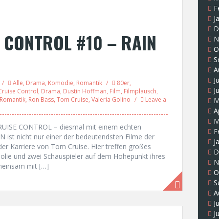
F
J
D
 CONTROL #10 – RAIN
N
O
S
A
J
Alle
,
Drama
,
Komödie
,
Romantik
80er
,
J
Cruise Control
,
Drama
,
Dustin Hoffman
,
Film
,
Filmplausch
,
Romantik
,
Ron Bass
,
Tom Cruise
,
Valeria Golino
Leave a
M
A
M
CRUISE CONTROL – diesmal mit einem echten
F
 ist nicht nur einer der bedeutendsten Filme der
J
der Karriere von Tom Cruise. Hier treffen großes
D
ie und zwei Schauspieler auf dem Höhepunkt ihres
N
meinsam mit […]
O
S
A
J
J