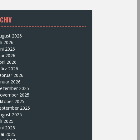
CHIV
ugust 2026
uli 2026
uni 2026
ai 2026
pril 2026
ärz 2026
ebruar 2026
anuar 2026
ezember 2025
ovember 2025
ktober 2025
eptember 2025
ugust 2025
uli 2025
uni 2025
ai 2025