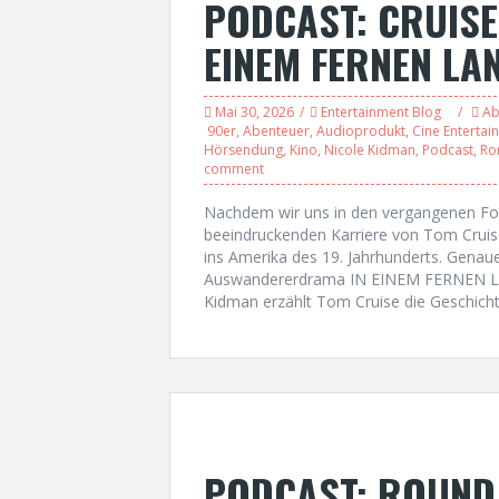
PODCAST: CRUISE
EINEM FERNEN LAN
Mai 30, 2026
Entertainment Blog
Ab
90er
,
Abenteuer
,
Audioprodukt
,
Cine Entertai
Hörsendung
,
Kino
,
Nicole Kidman
,
Podcast
,
Ro
comment
Nachdem wir uns in den vergangenen Folg
beeindruckenden Karriere von Tom Cruise
ins Amerika des 19. Jahrhunderts. Gena
Auswandererdrama IN EINEM FERNEN LA
Kidman erzählt Tom Cruise die Geschicht
PODCAST: ROUND 