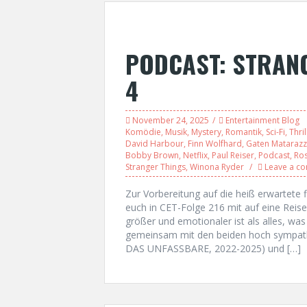
PODCAST: STRANG
4
November 24, 2025
Entertainment Blog
Komödie
,
Musik
,
Mystery
,
Romantik
,
Sci-Fi
,
Thril
David Harbour
,
Finn Wolfhard
,
Gaten Mataraz
Bobby Brown
,
Netflix
,
Paul Reiser
,
Podcast
,
Ros
Stranger Things
,
Winona Ryder
Leave a c
Zur Vorbereitung auf die heiß erwartet
euch in CET-Folge 216 mit auf eine Reise d
größer und emotionaler ist als alles, was
gemeinsam mit den beiden hoch sympat
DAS UNFASSBARE, 2022-2025) und […]