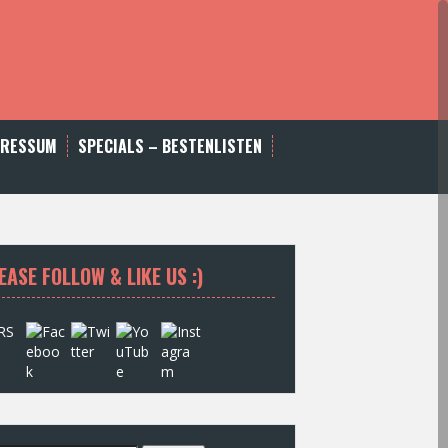
PRESSUM
SPECIALS – BESTENLISTEN
EASE FOLLOW & LIKE US :)