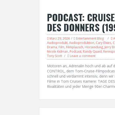
PODCAST: CRUISE
DES DONNERS (19
März 29, 2026
Entertainment Blog
A
Audioprodukt
,
Audioproduktion
,
Cary Elwes
,
C
Drama
,
Film
,
Filmplausch
,
Hörsendung
,
Jerry 
Nicole Kidman
,
Podcast
,
Randy Quaid
,
Rennspo
Tony Scott
Leave a comment
Motoren an, Adrenalin hoch und ab auf 
CONTROL, dem Tom-Cruise-Filmpodcast de
schnell und verdammt intensiv, denn wir 
Filme in Tom Cruises Karriere: TAGE D
Rivalitäten und jeder Menge 90er-Charme