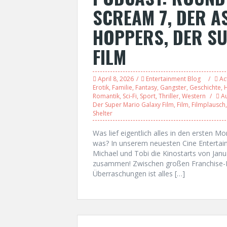
SCREAM 7, DER A
HOPPERS, DER S
FILM
April 8, 2026
Entertainment Blog
Ac
Erotik
,
Familie
,
Fantasy
,
Gangster
,
Geschichte
,
Romantik
,
Sci-Fi
,
Sport
,
Thriller
,
Western
A
Der Super Mario Galaxy Film
,
Film
,
Filmplausch
Shelter
Was lief eigentlich alles in den ersten 
was? In unserem neuesten Cine Entert
Michael und Tobi die Kinostarts von Janu
zusammen! Zwischen großen Franchise-H
Überraschungen ist alles […]