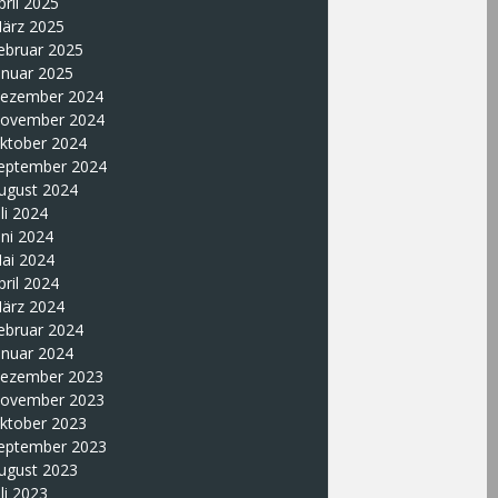
pril 2025
ärz 2025
ebruar 2025
anuar 2025
ezember 2024
ovember 2024
ktober 2024
eptember 2024
ugust 2024
uli 2024
uni 2024
ai 2024
pril 2024
ärz 2024
ebruar 2024
anuar 2024
ezember 2023
ovember 2023
ktober 2023
eptember 2023
ugust 2023
uli 2023