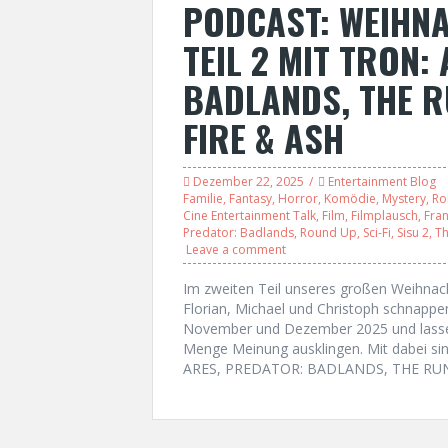
PODCAST: WEIHN
TEIL 2 MIT TRON:
BADLANDS, THE R
FIRE & ASH
Dezember 22, 2025
Entertainment Blog
Familie
,
Fantasy
,
Horror
,
Komödie
,
Mystery
,
Ro
Cine Entertainment Talk
,
Film
,
Filmplausch
,
Fran
Predator: Badlands
,
Round Up
,
Sci-Fi
,
Sisu 2
,
Th
Leave a comment
Im zweiten Teil unseres großen Weihnac
Florian, Michael und Christoph schnappe
November und Dezember 2025 und lassen 
Menge Meinung ausklingen. Mit dabei si
ARES, PREDATOR: BADLANDS, THE RUN