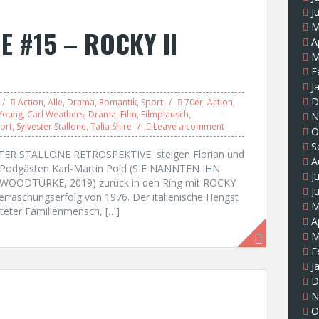
J
M
E #15 – ROCKY II
A
M
F
J
D
Action
,
Alle
,
Drama
,
Romantik
,
Sport
70er
,
Action
,
 Young
,
Carl Weathers
,
Drama
,
Film
,
Filmplausch
,
N
ort
,
Sylvester Stallone
,
Talia Shire
Leave a comment
O
S
STER STALLONE RETROSPEKTIVE steigen Florian und
A
-Podgästen Karl-Martin Pold (SIE NANNTEN IHN
J
WOODTÜRKE, 2019) zurück in den Ring mit ROCKY
J
rraschungserfolg von 1976. Der italienische Hengst
M
rateter Familienmensch, […]
A
M
F
J
D
N
O