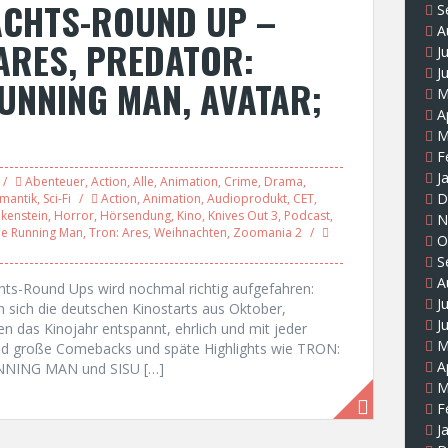
ACHTS-ROUND UP –
S
A
 ARES, PREDATOR:
J
J
UNNING MAN, AVATAR;
M
A
M
F
J
Abenteuer
,
Action
,
Alle
,
Animation
,
Crime
,
Drama
,
D
mantik
,
Sci-Fi
Action
,
Animation
,
Audioprodukt
,
CET
,
kenstein
,
Horror
,
Hörsendung
,
Kino
,
Knives Out 3
,
Podcast
,
N
e Running Man
,
Tron: Ares
,
Weihnachten
,
Zoomania 2
O
S
A
hts-Round Ups wird nochmal richtig aufgefahren:
J
n sich die deutschen Kinostarts aus Oktober,
J
das Kinojahr entspannt, ehrlich und mit jeder
M
nd große Comebacks und späte Highlights wie TRON:
A
NING MAN und SISU […]
M
F
J