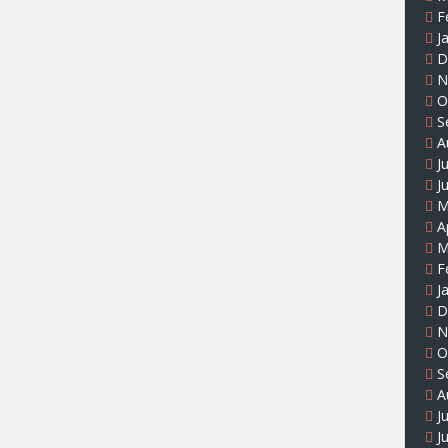
F
J
D
N
O
S
A
J
J
M
A
M
F
J
D
N
O
S
A
J
J