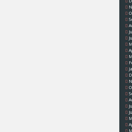
D
N
O
S
A
J
J
M
A
M
F
J
D
N
O
S
A
J
J
M
A
M