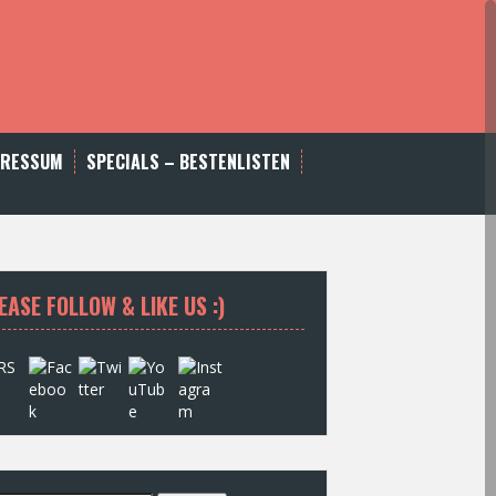
PRESSUM
SPECIALS – BESTENLISTEN
EASE FOLLOW & LIKE US :)