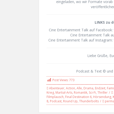
eingeladen, wo wir Formate vorab 
veröffentliche
LINKS zu d
Cine Entertainment Talk auf Facebook:
Cine Entertainment Talk au
Cine Entertainment Talk auf Instagram:
Liebe Grüße, E
Podcast & Text © und 
Post Views:
773
Abenteuer
,
Action
,
Alle
,
Drama
,
Endzeit
,
Fami
Krieg
,
Martial-Arts
,
Romantik
,
Sci-Fi
,
Thriller
Filmplausch
,
Final Destination 6
,
Hörsendung
,
8
,
Podcast
,
Round Up
,
Thunderbolts
perma