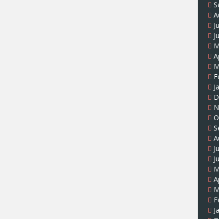
S
A
J
J
M
A
M
F
J
D
N
O
S
A
J
J
M
A
M
F
J