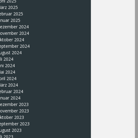
pril 2025
ärz 2025
ebruar 2025
anuar 2025
ezember 2024
ovember 2024
ktober 2024
eptember 2024
ugust 2024
uli 2024
uni 2024
ai 2024
pril 2024
ärz 2024
ebruar 2024
anuar 2024
ezember 2023
ovember 2023
ktober 2023
eptember 2023
ugust 2023
uli 2023