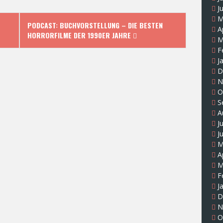
J
M
PODCAST: BUCHVORSTELLUNG – DIE BESTEN
A
HORRORFILME DER 1990ER JAHRE
M
F
J
D
N
O
S
A
J
J
M
A
M
F
J
D
N
O