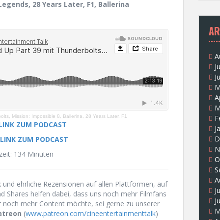
Legends, 28 Years Later, F1, Ballerina
AR
A
J
J
M
A
M
ts, Mission: Impossible 8, Ballerina, 28 Years Later, F1
F
 LINK ZUM PODCAST
J
D
 LINK ZUM PODCAST
N
zeit: 134 Minuten
O
S
A
und ehrliche Rezensionen auf allen Plattformen, auf
J
und Shares helfen dabei, dass uns noch mehr Filmfans
J
r noch mehr Content möchte, sei gerne zu unserer
M
atreon
(
www.patreon.com/cineentertainmenttalk
)