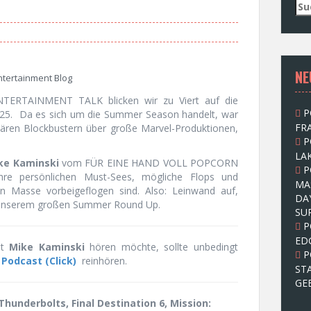
S
u
c
h
e
NE
n
tertainment Blog
n
ERTAINMENT TALK blicken wir zu Viert auf die
a
P
2025. Da es sich um die Summer Season handelt, war
c
FRA
ulären Blockbustern über große Marvel-Produktionen,
h
P
:
LAK
ke
Kaminski
vom FÜR EINE HAND VOLL POPCORN
P
hre persönlichen Must-Sees, mögliche Flops und
MA
 Masse vorbeigeflogen sind. Also: Leinwand auf,
DA
it unserem großen Summer Round Up.
SU
P
ED
st
Mike Kaminski
hören möchte, sollte unbedingt
P
odcast (Click)
reinhören.
ST
GE
hunderbolts, Final Destination 6, Mission: