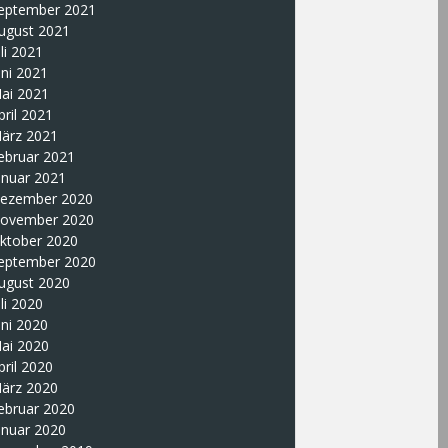
eptember 2021
ugust 2021
uli 2021
uni 2021
ai 2021
pril 2021
ärz 2021
ebruar 2021
anuar 2021
ezember 2020
ovember 2020
ktober 2020
eptember 2020
ugust 2020
uli 2020
uni 2020
ai 2020
pril 2020
ärz 2020
ebruar 2020
anuar 2020