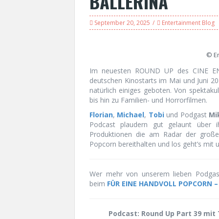
BALLERINA
September 20, 2025
Entertainment Blog
© En
Im neuesten ROUND UP des CINE ENT
deutschen Kinostarts im Mai und Juni 
natürlich einiges geboten. Von spektak
bis hin zu Familien- und Horrorfilmen.
Florian
,
Michael
,
Tobi
und Podgast
Mi
Podcast plaudern gut gelaunt über i
Produktionen die am Radar der großen
Popcorn bereithalten und los geht’s m
Wer mehr von unserem lieben Podga
beim
FÜR EINE HANDVOLL POPCORN – P
Podcast: Round Up Part 39 mit T