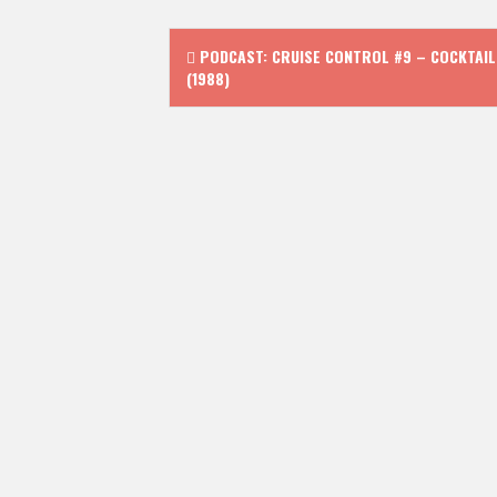
P
PODCAST: CRUISE CONTROL #9 – COCKTAIL
(1988)
o
s
t
n
a
v
i
g
a