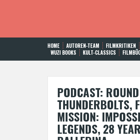
S
k
i
p
t
o
c
HOME
AUTOREN-TEAM
FILMKRITIKEN
o
WUZI BOOKS
KULT-CLASSICS
FILMBÜ
n
t
e
n
t
PODCAST: ROUND 
THUNDERBOLTS, F
MISSION: IMPOSSI
LEGENDS, 28 YEAR