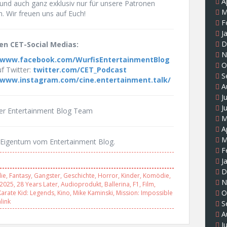
A
und auch ganz exklusiv nur für unsere Patronen
M
n. Wir freuen uns auf Euch!
F
J
D
en CET-Social Medias:
N
www.facebook.com/WurfisEntertainmentBlog
O
f Twitter:
twitter.com/CET_Podcast
S
www.instagram.com/cine.entertainment.talk/
A
J
J
uer Entertainment Blog Team
M
A
M
Eigentum vom Entertainment Blog.
F
J
D
lie
,
Fantasy
,
Gangster
,
Geschichte
,
Horror
,
Kinder
,
Komödie
,
N
2025
,
28 Years Later
,
Audioprodukt
,
Ballerina
,
F1
,
Film
,
O
Karate Kid: Legends
,
Kino
,
Mike Kaminski
,
Mission: Impossible
link
S
A
J