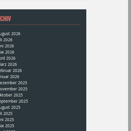
CHIV
ugust 2026
uli 2026
uni 2026
ai 2026
pril 2026
ärz 2026
ebruar 2026
anuar 2026
ezember 2025
ovember 2025
ktober 2025
eptember 2025
ugust 2025
uli 2025
uni 2025
ai 2025