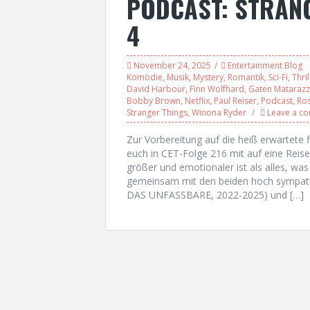
PODCAST: STRANG
4
November 24, 2025
Entertainment Blog
Komödie
,
Musik
,
Mystery
,
Romantik
,
Sci-Fi
,
Thril
David Harbour
,
Finn Wolfhard
,
Gaten Mataraz
Bobby Brown
,
Netflix
,
Paul Reiser
,
Podcast
,
Ros
Stranger Things
,
Winona Ryder
Leave a c
Zur Vorbereitung auf die heiß erwartet
euch in CET-Folge 216 mit auf eine Reise d
größer und emotionaler ist als alles, was
gemeinsam mit den beiden hoch sympat
DAS UNFASSBARE, 2022-2025) und […]