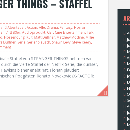
ER THINGS – STAFFEL
AR
Abenteuer
,
Action
,
Alle
,
Drama
,
Fantasy
,
Horror
,
ler
80er
,
Audioprodukt
,
CET
,
Cine Entertainment Talk
,
A
zo
,
Hörsendung
,
Kult
,
Matt Duffner
,
Matthew Modine
,
Millie
J
s Duffner
,
Serie
,
Serienplausch
,
Shawn Levy
,
Steve Keery
,
J
omment
M
A
e finale Staffel von STRANGER THINGS nehmen wir
M
urch die vierte Staffel der Netflix-Serie, die dunkler,
F
 Hawkins bisher erlebt hat. Florian plaudert
hischen Podgästen Renato Novakovic (X-FACTOR:
J
D
N
O
S
A
J
J
M