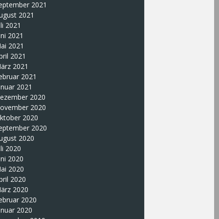
eptember 2021
ugust 2021
uli 2021
uni 2021
ai 2021
pril 2021
ärz 2021
ebruar 2021
anuar 2021
ezember 2020
ovember 2020
ktober 2020
eptember 2020
ugust 2020
uli 2020
uni 2020
ai 2020
pril 2020
ärz 2020
ebruar 2020
anuar 2020