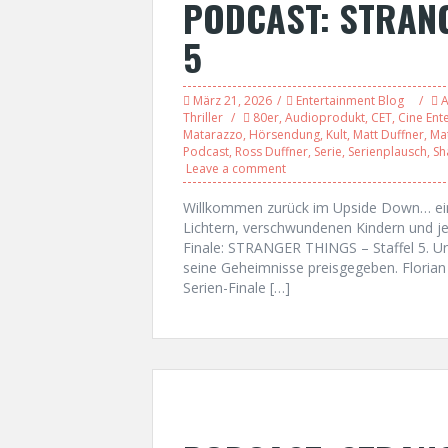
PODCAST: STRANG
5
März 21, 2026
Entertainment Blog
A
Thriller
80er
,
Audioprodukt
,
CET
,
Cine Ent
Matarazzo
,
Hörsendung
,
Kult
,
Matt Duffner
,
Ma
Podcast
,
Ross Duffner
,
Serie
,
Serienplausch
,
Sh
Leave a comment
Willkommen zurück im Upside Down… ein l
Lichtern, verschwundenen Kindern und je
Finale: STRANGER THINGS – Staffel 5. Und
seine Geheimnisse preisgegeben. Florian
Serien-Finale […]