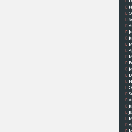
D
N
O
S
A
J
J
M
A
M
F
J
D
N
O
S
A
J
J
M
A
M