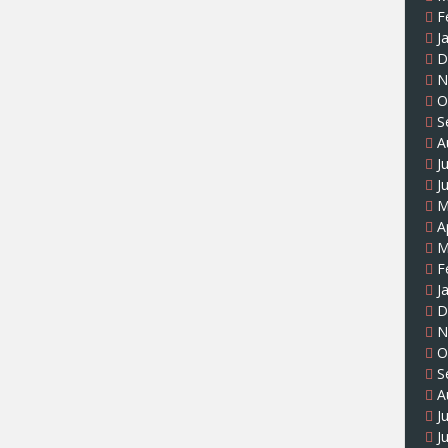
F
J
D
N
O
S
A
J
J
M
A
M
F
J
D
N
O
S
A
J
J