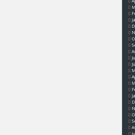
A
M
F
J
D
N
O
S
A
J
J
M
A
M
F
J
D
N
O
S
A
J