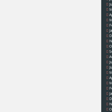
J
M
A
M
F
J
D
N
O
S
A
J
J
M
A
M
F
J
D
N
O