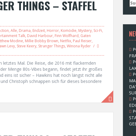
ER THINGS – STAFFEL
S
u
c
h
e
ction
,
Alle
,
Drama
,
Endzeit
,
Horror
,
Komödie
,
Mystery
,
Sci-Fi
,
NE
n
ertainment Talk
,
David Harbour
,
Finn Wolfhard
,
Gaten
n
tthew Modine
,
Millie Bobby Brown
,
Netflix
,
Paul Reiser
,
a
awn Levy
,
Steve Keery
,
Stranger Things
,
Winona Ryder
P
c
FRA
h
P
:
etztes Mal. Die Reise, die 2016 mit flackernden
LAK
der Menge 80s-Vibes begann, findet jetzt ihr großes
P
 eins ist sicher – Hawkins hat noch längst nicht alle
MA
 und Christoph schnappen sich für dieses besondere
DA
SU
P
ED
P
ST
GE