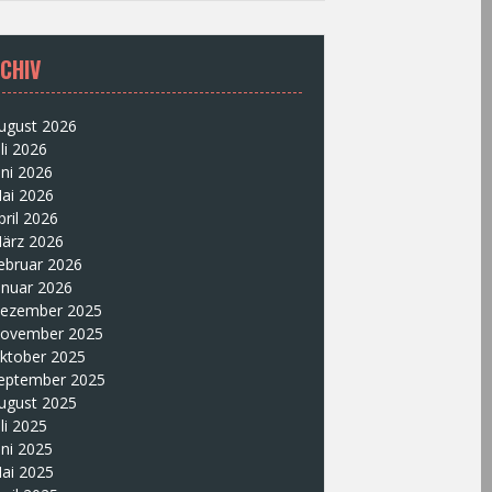
CHIV
ugust 2026
uli 2026
uni 2026
ai 2026
pril 2026
ärz 2026
ebruar 2026
anuar 2026
ezember 2025
ovember 2025
ktober 2025
eptember 2025
ugust 2025
uli 2025
uni 2025
ai 2025