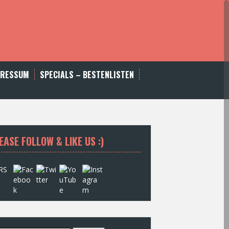
PRESSUM
SPECIALS – BESTENLISTEN
EASE FOLLOW & LIKE US :)