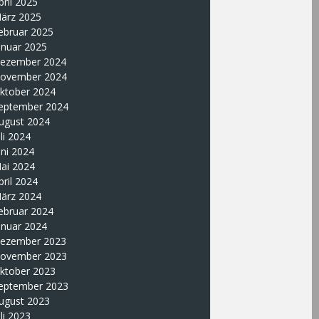
pril 2025
ärz 2025
ebruar 2025
anuar 2025
ezember 2024
ovember 2024
ktober 2024
eptember 2024
ugust 2024
uli 2024
uni 2024
ai 2024
pril 2024
ärz 2024
ebruar 2024
anuar 2024
ezember 2023
ovember 2023
ktober 2023
eptember 2023
ugust 2023
uli 2023