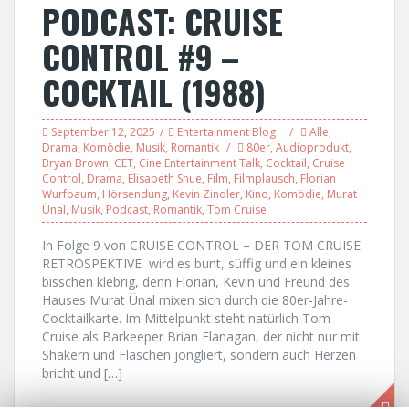
PODCAST: CRUISE
CONTROL #9 –
COCKTAIL (1988)
September 12, 2025
Entertainment Blog
Alle
,
Drama
,
Komödie
,
Musik
,
Romantik
80er
,
Audioprodukt
,
Bryan Brown
,
CET
,
Cine Entertainment Talk
,
Cocktail
,
Cruise
Control
,
Drama
,
Elisabeth Shue
,
Film
,
Filmplausch
,
Florian
Wurfbaum
,
Hörsendung
,
Kevin Zindler
,
Kino
,
Komödie
,
Murat
Ünal
,
Musik
,
Podcast
,
Romantik
,
Tom Cruise
In Folge 9 von CRUISE CONTROL – DER TOM CRUISE
RETROSPEKTIVE wird es bunt, süffig und ein kleines
bisschen klebrig, denn Florian, Kevin und Freund des
Hauses Murat Ünal mixen sich durch die 80er-Jahre-
Cocktailkarte. Im Mittelpunkt steht natürlich Tom
Cruise als Barkeeper Brian Flanagan, der nicht nur mit
Shakern und Flaschen jongliert, sondern auch Herzen
bricht und […]