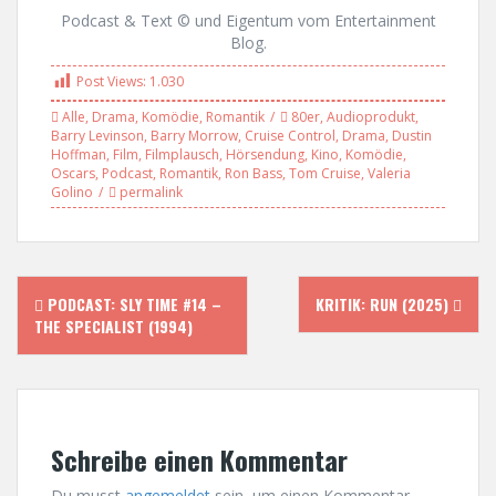
Podcast & Text © und Eigentum vom Entertainment
Blog.
Post Views:
1.030
Alle
,
Drama
,
Komödie
,
Romantik
80er
,
Audioprodukt
,
Barry Levinson
,
Barry Morrow
,
Cruise Control
,
Drama
,
Dustin
Hoffman
,
Film
,
Filmplausch
,
Hörsendung
,
Kino
,
Komödie
,
Oscars
,
Podcast
,
Romantik
,
Ron Bass
,
Tom Cruise
,
Valeria
Golino
permalink
P
PODCAST: SLY TIME #14 –
KRITIK: RUN (2025)
THE SPECIALIST (1994)
o
s
t
Schreibe einen Kommentar
n
Du musst
angemeldet
sein, um einen Kommentar