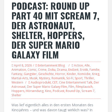
PODCAST: ROUND UP
PART 40 MIT SCREAM 7,
DER ASTRONAUT,
SHELTER, HOPPERS,
DER SUPER MARIO
GALAXY FILM
April 8, 2026
Entertainment Blog
Action
,
Alle
,
Animation
,
Comic
,
Crime
,
Doku
,
Drama
,
Endzeit
,
Erotik
,
Familie
,
Fantasy
,
Gangster
,
Geschichte
,
Horror
,
Kinder
,
Komödie
,
Krieg
,
Martial-Arts
,
Musik
,
Mystery
,
Romantik
,
Sci-Fi
,
Sport
,
Thriller
,
Western
Audioprodukt
,
CET
,
Cine Entertainment Talk
,
Der
Astronaut
,
Der Super Mario Galaxy Film
,
Film
,
Filmplausch
,
Hoppers
,
Hörsendung
,
Kino
,
Podcast
,
Round Up
,
Scream 7
,
Shelter
Was lief eigentlich alles in den ersten Monaten des
Kinojahres – und was davon taugt wirklich was? In