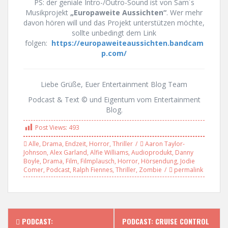
PS: der geniale Intro-/Outro-Sound ist von Sam´s
Musikprojekt
„Europaweite Aussichten“
. Wer mehr
davon hören will und das Projekt unterstützen möchte,
sollte unbedingt dem Link
folgen:
https://europaweiteaussichten.bandcam
p.com/
Liebe Grüße, Euer Entertainment Blog Team
Podcast & Text © und Eigentum vom Entertainment
Blog.
Post Views:
493
Alle
,
Drama
,
Endzeit
,
Horror
,
Thriller
Aaron Taylor-
Johnson
,
Alex Garland
,
Alfie Williams
,
Audioprodukt
,
Danny
Boyle
,
Drama
,
Film
,
Filmplausch
,
Horror
,
Hörsendung
,
Jodie
Comer
,
Podcast
,
Ralph Fiennes
,
Thriller
,
Zombie
permalink
PODCAST:
PODCAST: CRUISE CONTROL