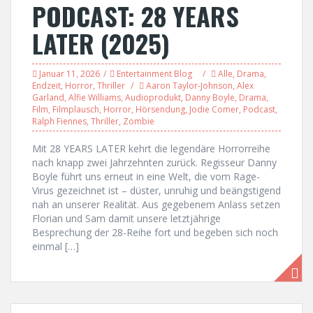
PODCAST: 28 YEARS
LATER (2025)
Januar 11, 2026
Entertainment Blog
Alle
,
Drama
,
Endzeit
,
Horror
,
Thriller
Aaron Taylor-Johnson
,
Alex
Garland
,
Alfie Williams
,
Audioprodukt
,
Danny Boyle
,
Drama
,
Film
,
Filmplausch
,
Horror
,
Hörsendung
,
Jodie Comer
,
Podcast
,
Ralph Fiennes
,
Thriller
,
Zombie
Mit 28 YEARS LATER kehrt die legendäre Horrorreihe
nach knapp zwei Jahrzehnten zurück. Regisseur Danny
Boyle führt uns erneut in eine Welt, die vom Rage-
Virus gezeichnet ist – düster, unruhig und beängstigend
nah an unserer Realität. Aus gegebenem Anlass setzen
Florian und Sam damit unsere letztjährige
Besprechung der 28-Reihe fort und begeben sich noch
einmal […]