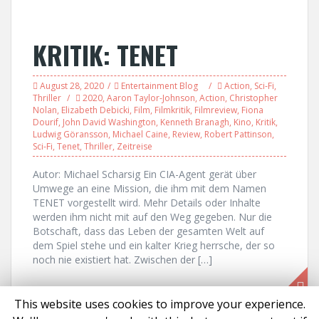
KRITIK: TENET
August 28, 2020
Entertainment Blog
Action
,
Sci-Fi
,
Thriller
2020
,
Aaron Taylor-Johnson
,
Action
,
Christopher
Nolan
,
Elizabeth Debicki
,
Film
,
Filmkritik
,
Filmreview
,
Fiona
Dourif
,
John David Washington
,
Kenneth Branagh
,
Kino
,
Kritik
,
Ludwig Göransson
,
Michael Caine
,
Review
,
Robert Pattinson
,
Sci-Fi
,
Tenet
,
Thriller
,
Zeitreise
Autor: Michael Scharsig Ein CIA-Agent gerät über
Umwege an eine Mission, die ihm mit dem Namen
TENET vorgestellt wird. Mehr Details oder Inhalte
werden ihm nicht mit auf den Weg gegeben. Nur die
Botschaft, dass das Leben der gesamten Welt auf
dem Spiel stehe und ein kalter Krieg herrsche, der so
noch nie existiert hat. Zwischen der […]
This website uses cookies to improve your experience.