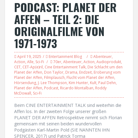
PODCAST: PLANET DER
AFFEN – TEIL 2: DIE
ORIGINALFILME VON
1971-1973
April 19, 2025
Entertainment Blog
Abenteuer
,
Action
,
Alle
,
Sci-Fi
70er
,
Abenteuer
,
Action
,
Audioprodukt
,
CET
,
CET-Ap(e)ril
,
Cine Entertainment Talk
,
Die Schlacht um den
Planet der Affen
,
Don Taylor
,
Drama
,
Endzeit
,
Eroberung vom
Planet der Affen
,
Filmplausch
,
Flucht vom Planet der Affen
,
Hörsendung
,
J. Lee Thompson
,
Kim Hunter
,
Kult
,
Paul Dehn
,
Planet der Affen
,
Podcast
,
Ricardo Montalban
,
Roddy
McDowall
,
Sci-Fi
Beim CINE ENTERTAINMENT TALK sind weiterhin die
Affen los. In der zweiten Folge unserer großen
PLANET DER AFFEN Retrospektive nimmt sich Florian
gemeinsam mit seinen beiden wundervollen
Podgästen Karl-Martin Pold (SIE NANNTEN IHN
SPENCER, 2017) und Patrick Torma