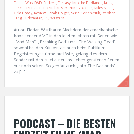
Daniel Wus
,
DVD
,
Endzeit
,
Fantasy
,
Into the Badlands
,
Kritik
,
Lance Henriksen
,
martial arts
,
Martin Czokallas
,
Miles Millar
,
Orla Brady
,
Review
,
Sarah Bolger
,
Serie
,
Serienkritik
,
Stephen
Lang
,
Südstaaten
,
TV
,
Western
Autor: Florian Wurfbaum Nachdem der amerikanische
Kabelsender AMC in den letzten Jahren mit Serien wie
„Mad Men“, „Breaking Bad“ und „The Walking Dead“
sowohl bei den Kritiker, als auch beim Publikum
Begeisterungsstürme auslöste, gelang dies dem
Sender mit den zuletzt neu ins Leben gerufenen Serien
nur noch selten. So gehört auch „Into The Badlands“
zu […]
PODCAST – DIE BESTEN