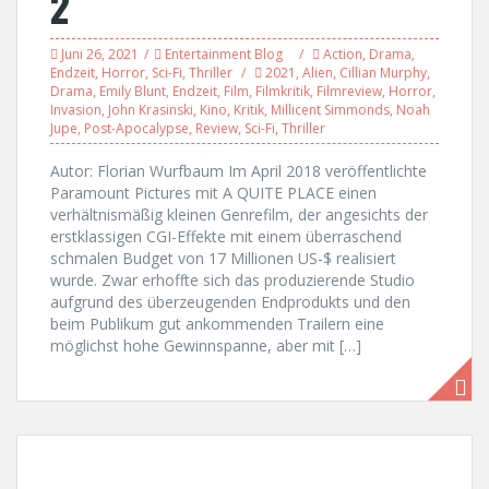
2
Juni 26, 2021
Entertainment Blog
Action
,
Drama
,
Endzeit
,
Horror
,
Sci-Fi
,
Thriller
2021
,
Alien
,
Cillian Murphy
,
Drama
,
Emily Blunt
,
Endzeit
,
Film
,
Filmkritik
,
Filmreview
,
Horror
,
Invasion
,
John Krasinski
,
Kino
,
Kritik
,
Millicent Simmonds
,
Noah
Jupe
,
Post-Apocalypse
,
Review
,
Sci-Fi
,
Thriller
Autor: Florian Wurfbaum Im April 2018 veröffentlichte
Paramount Pictures mit A QUITE PLACE einen
verhältnismäßig kleinen Genrefilm, der angesichts der
erstklassigen CGI-Effekte mit einem überraschend
schmalen Budget von 17 Millionen US-$ realisiert
wurde. Zwar erhoffte sich das produzierende Studio
aufgrund des überzeugenden Endprodukts und den
beim Publikum gut ankommenden Trailern eine
möglichst hohe Gewinnspanne, aber mit […]