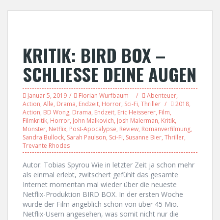
KRITIK: BIRD BOX –
SCHLIESSE DEINE AUGEN
Januar 5, 2019
Florian Wurfbaum
Abenteuer
,
Action
,
Alle
,
Drama
,
Endzeit
,
Horror
,
Sci-Fi
,
Thriller
2018
,
Action
,
BD Wong
,
Drama
,
Endzeit
,
Eric Heisserer
,
Film
,
Filmkritik
,
Horror
,
John Malkovich
,
Josh Malerman
,
Kritik
,
Monster
,
Netflix
,
Post-Apocalypse
,
Review
,
Romanverfilmung
,
Sandra Bullock
,
Sarah Paulson
,
Sci-Fi
,
Susanne Bier
,
Thriller
,
Trevante Rhodes
Autor: Tobias Spyrou Wie in letzter Zeit ja schon mehr
als einmal erlebt, zwitschert gefühlt das gesamte
Internet momentan mal wieder über die neueste
Netflix-Produktion BIRD BOX. In der ersten Woche
wurde der Film angeblich schon von über 45 Mio.
Netflix-Usern angesehen, was somit nicht nur die