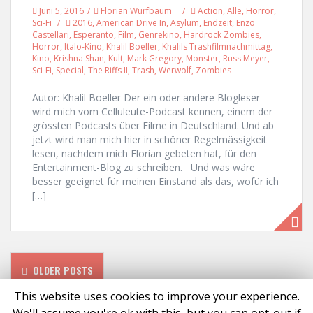
Juni 5, 2016
Florian Wurfbaum
Action
,
Alle
,
Horror
,
Sci-Fi
2016
,
American Drive In
,
Asylum
,
Endzeit
,
Enzo
Castellari
,
Esperanto
,
Film
,
Genrekino
,
Hardrock Zombies
,
Horror
,
Italo-Kino
,
Khalil Boeller
,
Khalils Trashfilmnachmittag
,
Kino
,
Krishna Shan
,
Kult
,
Mark Gregory
,
Monster
,
Russ Meyer
,
Sci-Fi
,
Special
,
The Riffs II
,
Trash
,
Werwolf
,
Zombies
Autor: Khalil Boeller Der ein oder andere Blogleser
wird mich vom Celluleute-Podcast kennen, einem der
grössten Podcasts über Filme in Deutschland. Und ab
jetzt wird man mich hier in schöner Regelmässigkeit
lesen, nachdem mich Florian gebeten hat, für den
Entertainment-Blog zu schreiben. Und was wäre
besser geeignet für meinen Einstand als das, wofür ich
[…]
P
OLDER POSTS
o
This website uses cookies to improve your experience.