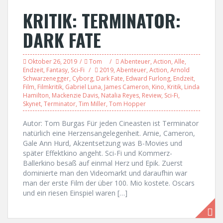
KRITIK: TERMINATOR:
DARK FATE
Oktober 26, 2019
Tom
Abenteuer
,
Action
,
Alle
,
Endzeit
,
Fantasy
,
Sci-Fi
2019
,
Abenteuer
,
Action
,
Arnold
Schwarzenegger
,
Cyborg
,
Dark Fate
,
Edward Furlong
,
Endzeit
,
Film
,
Filmkritik
,
Gabriel Luna
,
James Cameron
,
Kino
,
Kritik
,
Linda
Hamilton
,
Mackenzie Davis
,
Natalia Reyes
,
Review
,
Sci-Fi
,
Skynet
,
Terminator
,
Tim Miller
,
Tom Hopper
Autor: Tom Burgas Für jeden Cineasten ist Terminator
natürlich eine Herzensangelegenheit. Arnie, Cameron,
Gale Ann Hurd, Akzentsetzung was B-Movies und
später Effektkino angeht. Sci-Fi und Kommerz-
Ballerkino besaß auf einmal Herz und Epik. Zuerst
dominierte man den Videomarkt und daraufhin war
man der erste Film der über 100. Mio kostete. Oscars
und ein riesen Einspiel waren […]