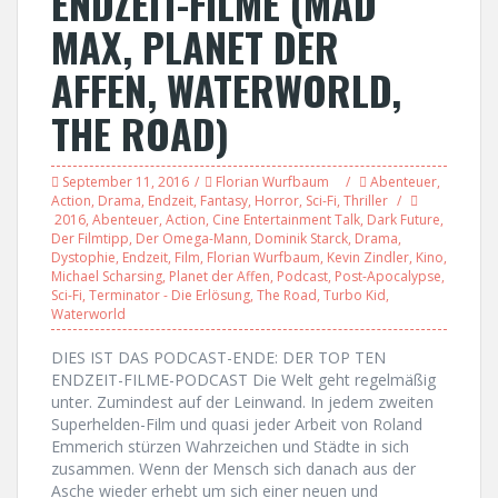
ENDZEIT-FILME (MAD
MAX, PLANET DER
AFFEN, WATERWORLD,
THE ROAD)
September 11, 2016
Florian Wurfbaum
Abenteuer
,
Action
,
Drama
,
Endzeit
,
Fantasy
,
Horror
,
Sci-Fi
,
Thriller
2016
,
Abenteuer
,
Action
,
Cine Entertainment Talk
,
Dark Future
,
Der Filmtipp
,
Der Omega-Mann
,
Dominik Starck
,
Drama
,
Dystophie
,
Endzeit
,
Film
,
Florian Wurfbaum
,
Kevin Zindler
,
Kino
,
Michael Scharsing
,
Planet der Affen
,
Podcast
,
Post-Apocalypse
,
Sci-Fi
,
Terminator - Die Erlösung
,
The Road
,
Turbo Kid
,
Waterworld
DIES IST DAS PODCAST-ENDE: DER TOP TEN
ENDZEIT-FILME-PODCAST Die Welt geht regelmäßig
unter. Zumindest auf der Leinwand. In jedem zweiten
Superhelden-Film und quasi jeder Arbeit von Roland
Emmerich stürzen Wahrzeichen und Städte in sich
zusammen. Wenn der Mensch sich danach aus der
Asche wieder erhebt um sich einer neuen und