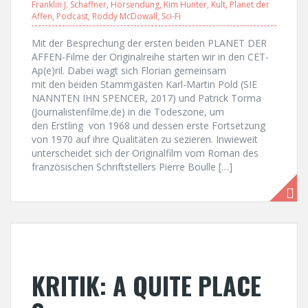
Franklin J. Schaffner
,
Hörsendung
,
Kim Hunter
,
Kult
,
Planet der
Affen
,
Podcast
,
Roddy McDowall
,
Sci-Fi
Mit der Besprechung der ersten beiden PLANET DER
AFFEN-Filme der Originalreihe starten wir in den CET-
Ap(e)ril. Dabei wagt sich Florian gemeinsam
mit den beiden Stammgästen Karl-Martin Pold (SIE
NANNTEN IHN SPENCER, 2017) und Patrick Torma
(Journalistenfilme.de) in die Todeszone, um
den Erstling von 1968 und dessen erste Fortsetzung
von 1970 auf ihre Qualitäten zu sezieren. Inwieweit
unterscheidet sich der Originalfilm vom Roman des
französischen Schriftstellers Pierre Boulle […]
KRITIK: A QUITE PLACE