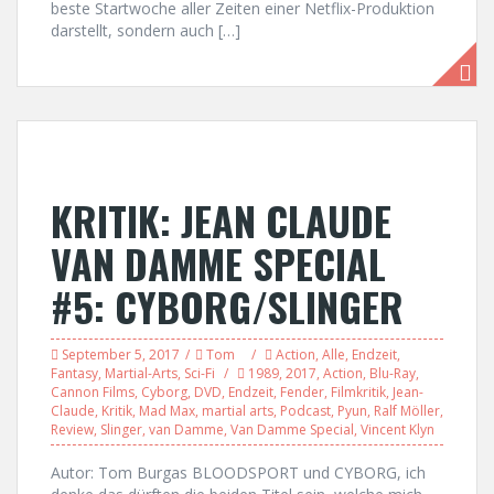
beste Startwoche aller Zeiten einer Netflix-Produktion
darstellt, sondern auch […]
KRITIK: JEAN CLAUDE
VAN DAMME SPECIAL
#5: CYBORG/SLINGER
September 5, 2017
Tom
Action
,
Alle
,
Endzeit
,
Fantasy
,
Martial-Arts
,
Sci-Fi
1989
,
2017
,
Action
,
Blu-Ray
,
Cannon Films
,
Cyborg
,
DVD
,
Endzeit
,
Fender
,
Filmkritik
,
Jean-
Claude
,
Kritik
,
Mad Max
,
martial arts
,
Podcast
,
Pyun
,
Ralf Möller
,
Review
,
Slinger
,
van Damme
,
Van Damme Special
,
Vincent Klyn
Autor: Tom Burgas BLOODSPORT und CYBORG, ich