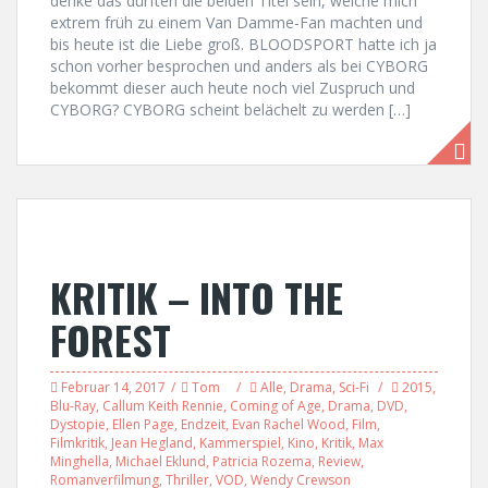
denke das dürften die beiden Titel sein, welche mich
extrem früh zu einem Van Damme-Fan machten und
bis heute ist die Liebe groß. BLOODSPORT hatte ich ja
schon vorher besprochen und anders als bei CYBORG
bekommt dieser auch heute noch viel Zuspruch und
CYBORG? CYBORG scheint belächelt zu werden […]
KRITIK – INTO THE
FOREST
Februar 14, 2017
Tom
Alle
,
Drama
,
Sci-Fi
2015
,
Blu-Ray
,
Callum Keith Rennie
,
Coming of Age
,
Drama
,
DVD
,
Dystopie
,
Ellen Page
,
Endzeit
,
Evan Rachel Wood
,
Film
,
Filmkritik
,
Jean Hegland
,
Kammerspiel
,
Kino
,
Kritik
,
Max
Minghella
,
Michael Eklund
,
Patricia Rozema
,
Review
,
Romanverfilmung
,
Thriller
,
VOD
,
Wendy Crewson